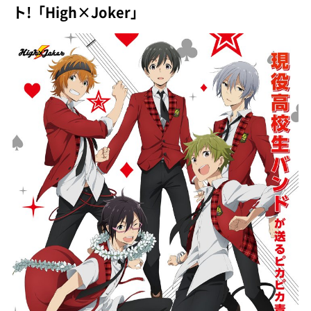
ト!「High×Joker」