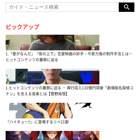
ピックアップ
1.『愛がなんだ』『街の上で』恋愛映画の妙手・今泉力哉の制作手法とは－
ヒットコンテンツの裏側に迫る
1.ヒットコンテンツの裏側に迫る － 興行収入130億円突破「劇場版名探偵コ
ナン」を支える音楽とは【菅野祐悟】
『ハイキュー!!』に登場するリベロ達!