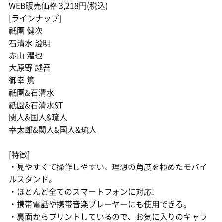
WEB販売価格 3,218円(税込)
[ラインナップ]
祇園 健次
石清水 澄明
赤山 濯也
大原野 越吾
御幸 篤
祇園&石清水
祇園&石清水ST
関人&国人&琉人
幸太郎&関人&国人&琉人
[特徴]
・見やすくて操作しやすい、理想の角度を極めたモバイ
ルスタンド。
・ほとんど全てのスマートフォンに対応!
・携帯電話や携帯音楽プレーヤーにも使用できる。
・裏面からプリントしているので、お気に入りのキャラ