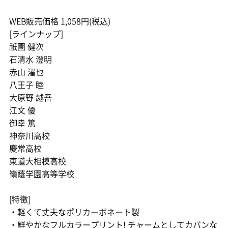
WEB販売価格 1,058円(税込)
[ラインナップ]
祇園 健次
石清水 澄明
赤山 濯也
八王子 睦
大原野 越吾
江文 優
御幸 篤
神奈川高校
慶常高校
東道大相模高校
嶺蔭学園高等学校
[特徴]
・軽くて丈夫なポリカーボネート製
・鮮やかなフルカラープリント! チャームとしてカバンな