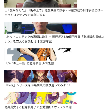
1.『愛がなんだ』『街の上で』恋愛映画の妙手・今泉力哉の制作手法とは－
ヒットコンテンツの裏側に迫る
1.ヒットコンテンツの裏側に迫る － 興行収入130億円突破「劇場版名探偵コ
ナン」を支える音楽とは【菅野祐悟】
『ハイキュー!!』に登場するリベロ達!
『Fate』シリーズを時系列順で振り返ってみよう!
高身長女子と低身長男子の恋愛漫画！オススメ５選