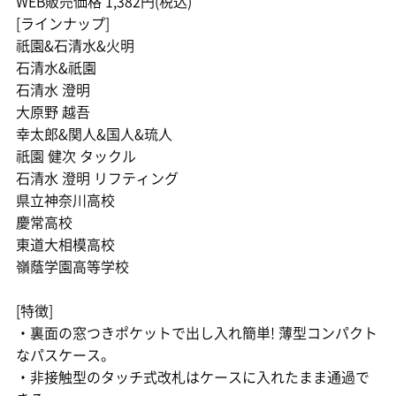
WEB販売価格 1,382円(税込)
[ラインナップ]
祇園&石清水&火明
石清水&祇園
石清水 澄明
大原野 越吾
幸太郎&関人&国人&琉人
祇園 健次 タックル
石清水 澄明 リフティング
県立神奈川高校
慶常高校
東道大相模高校
嶺蔭学園高等学校
[特徴]
・裏面の窓つきポケットで出し入れ簡単! 薄型コンパクト
なパスケース。
・非接触型のタッチ式改札はケースに入れたまま通過で