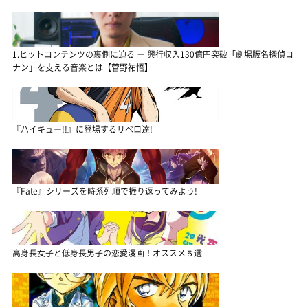
1.ヒットコンテンツの裏側に迫る － 興行収入130億円突破「劇場版名探偵コ
ナン」を支える音楽とは【菅野祐悟】
『ハイキュー!!』に登場するリベロ達!
『Fate』シリーズを時系列順で振り返ってみよう!
高身長女子と低身長男子の恋愛漫画！オススメ５選