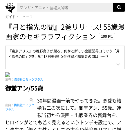
ガイド・ニュース
『月と指先の間』2巻リリース! 55歳漫
画家のセキララフィクション
199 Pt.
『東京アリス』の稚野鳥子が贈る、何かと新しい出版業界コミック「月
と指先の間」2巻、9月13日発売! 女性作家と編集者の間は……!?
出典：
講談社コミックプラス
御堂アン/55歳
30年間漫画一筋でやってきた。恋愛も結
出典：
講談社コミック
婚も二の次にして。御堂アン、55歳。連
プラス
載当初から漫画・出版業界の裏舞台を、
ヒロインがとても若く見えるというトンデモ設定で、ア
ン先生の「働く女性」としての本音や苦悩をリアルに描