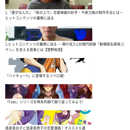
1.『愛がなんだ』『街の上で』恋愛映画の妙手・今泉力哉の制作手法とは－
ヒットコンテンツの裏側に迫る
1.ヒットコンテンツの裏側に迫る － 興行収入130億円突破「劇場版名探偵コ
ナン」を支える音楽とは【菅野祐悟】
『ハイキュー!!』に登場するリベロ達!
『Fate』シリーズを時系列順で振り返ってみよう!
高身長女子と低身長男子の恋愛漫画！オススメ５選