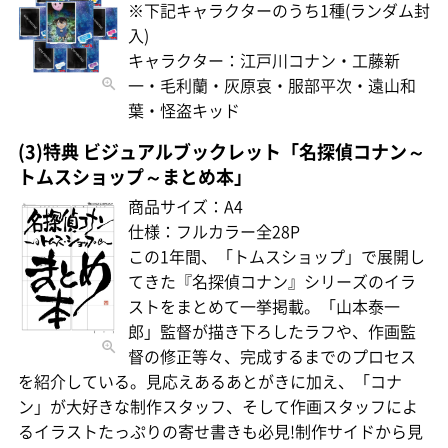
※下記キャラクターのうち1種(ランダム封
入)
キャラクター：江戸川コナン・工藤新
一・毛利蘭・灰原哀・服部平次・遠山和
葉・怪盗キッド
(3)特典 ビジュアルブックレット「名探偵コナン～
トムスショップ～まとめ本」
商品サイズ：A4
仕様：フルカラー全28P
この1年間、「トムスショップ」で展開し
てきた『名探偵コナン』シリーズのイラ
ストをまとめて一挙掲載。「山本泰一
郎」監督が描き下ろしたラフや、作画監
督の修正等々、完成するまでのプロセス
を紹介している。見応えあるあとがきに加え、「コナ
ン」が大好きな制作スタッフ、そして作画スタッフによ
るイラストたっぷりの寄せ書きも必見!制作サイドから見