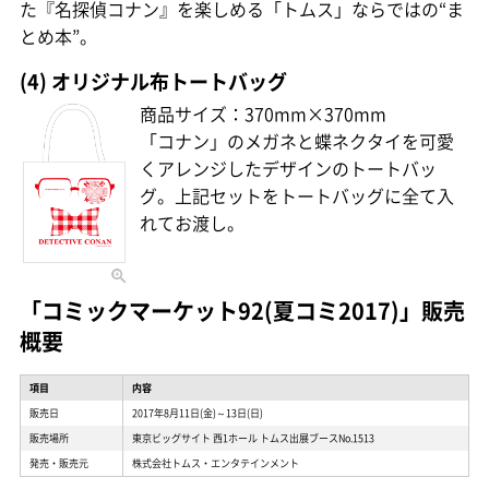
た『名探偵コナン』を楽しめる「トムス」ならではの“ま
とめ本”。
(4) オリジナル布トートバッグ
商品サイズ：370mm×370mm
「コナン」のメガネと蝶ネクタイを可愛
くアレンジしたデザインのトートバッ
グ。上記セットをトートバッグに全て入
れてお渡し。
「コミックマーケット92(夏コミ2017)」販売
概要
項目
内容
販売日
2017年8月11日(金)～13日(日)
販売場所
東京ビッグサイト 西1ホール トムス出展ブースNo.1513
発売・販売元
株式会社トムス・エンタテインメント