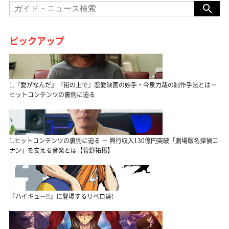
ピックアップ
1.『愛がなんだ』『街の上で』恋愛映画の妙手・今泉力哉の制作手法とは－
ヒットコンテンツの裏側に迫る
1.ヒットコンテンツの裏側に迫る － 興行収入130億円突破「劇場版名探偵コ
ナン」を支える音楽とは【菅野祐悟】
『ハイキュー!!』に登場するリベロ達!