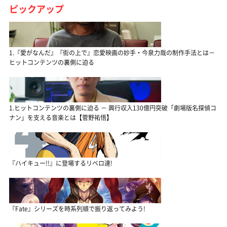
ピックアップ
1.『愛がなんだ』『街の上で』恋愛映画の妙手・今泉力哉の制作手法とは－
ヒットコンテンツの裏側に迫る
1.ヒットコンテンツの裏側に迫る － 興行収入130億円突破「劇場版名探偵コ
ナン」を支える音楽とは【菅野祐悟】
『ハイキュー!!』に登場するリベロ達!
『Fate』シリーズを時系列順で振り返ってみよう!