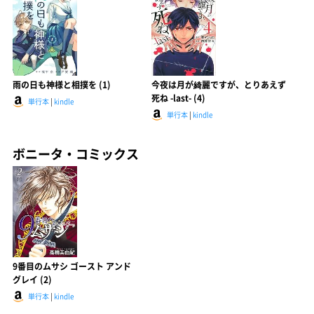
雨の日も神様と相撲を (1)
今夜は月が綺麗ですが、とりあえず
死ね -last- (4)
単行本
|
kindle
単行本
|
kindle
ボニータ・コミックス
9番目のムサシ ゴースト アンド
グレイ (2)
単行本
|
kindle