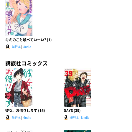
キミのこと喰べていーい? (1)
単行本
|
kindle
講談社コミックス
彼女、お借りします (16)
DAYS (39)
単行本
|
kindle
単行本
|
kindle