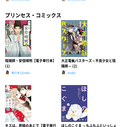
プリンセス・コミックス
陰陽師・安倍晴明【電子単行本】
大正電氣バスターズ～不良少女と陰
(1)
陽師～ (2)
単行本
|
kindle
kindle
キスは、原稿のあとで【電子単行
ほしのこぐま ～もふもふといっしょ