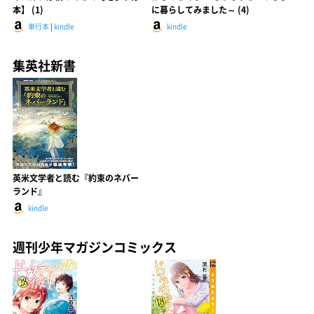
本】 (1)
に暮らしてみました～ (4)
単行本
|
kindle
kindle
集英社新書
英米文学者と読む『約束のネバー
ランド』
kindle
週刊少年マガジンコミックス