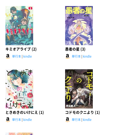
キミオアライブ (2)
愚者の星 (3)
単行本
|
kindle
単行本
|
kindle
ときめきのいけにえ (1)
コドモのクニより (1)
単行本
|
kindle
単行本
|
kindle