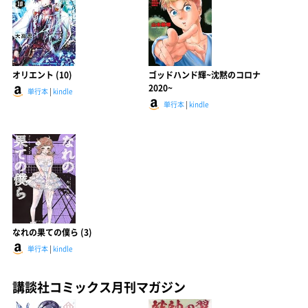
オリエント (10)
ゴッドハンド輝~沈黙のコロナ
2020~
単行本
|
kindle
単行本
|
kindle
なれの果ての僕ら (3)
単行本
|
kindle
講談社コミックス月刊マガジン