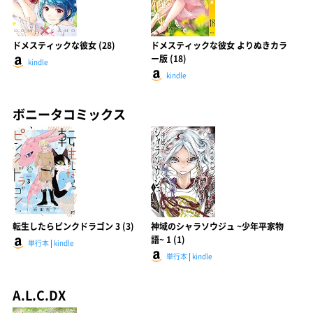
ドメスティックな彼女 (28)
ドメスティックな彼女 よりぬきカラ
ー版 (18)
kindle
kindle
ボニータコミックス
転生したらピンクドラゴン 3 (3)
神域のシャラソウジュ ~少年平家物
語~ 1 (1)
単行本
|
kindle
単行本
|
kindle
A.L.C.DX