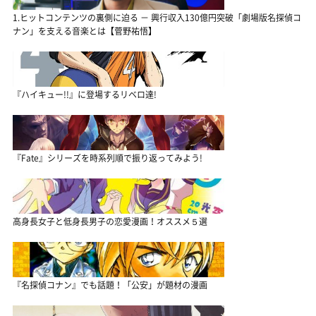
1.ヒットコンテンツの裏側に迫る － 興行収入130億円突破「劇場版名探偵コ
ナン」を支える音楽とは【菅野祐悟】
『ハイキュー!!』に登場するリベロ達!
『Fate』シリーズを時系列順で振り返ってみよう!
高身長女子と低身長男子の恋愛漫画！オススメ５選
『名探偵コナン』でも話題！「公安」が題材の漫画