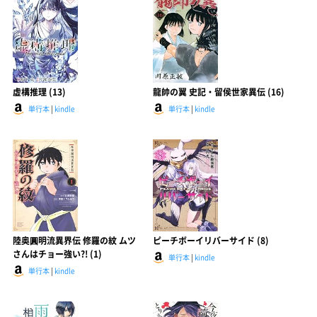
虚構推理 (13)
龍帥の翼 史記・留侯世家異伝 (16)
単行本
|
kindle
単行本
|
kindle
陸奥圓明流異界伝 修羅の紋 ムツ
ピーチボーイリバーサイド (8)
さんはチョー強い?! (1)
単行本
|
kindle
単行本
|
kindle