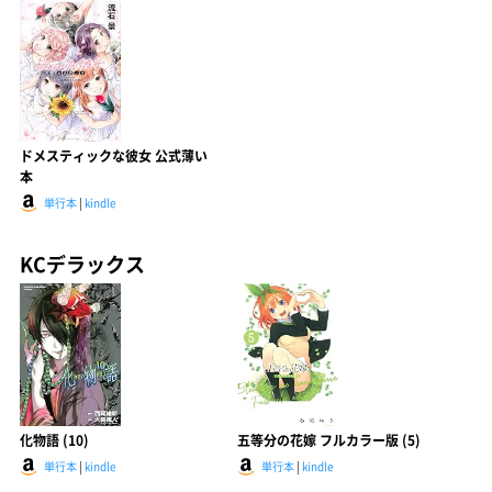
ドメスティックな彼女 公式薄い
本
単行本
|
kindle
KCデラックス
化物語 (10)
五等分の花嫁 フルカラー版 (5)
単行本
|
kindle
単行本
|
kindle