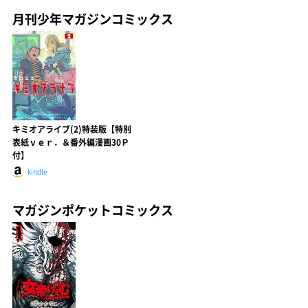
月刊少年マガジンコミックス
キミオアライブ(2)特装版【特別
表紙ｖｅｒ．＆番外編漫画30Ｐ
付】
kindle
マガジンポケットコミックス