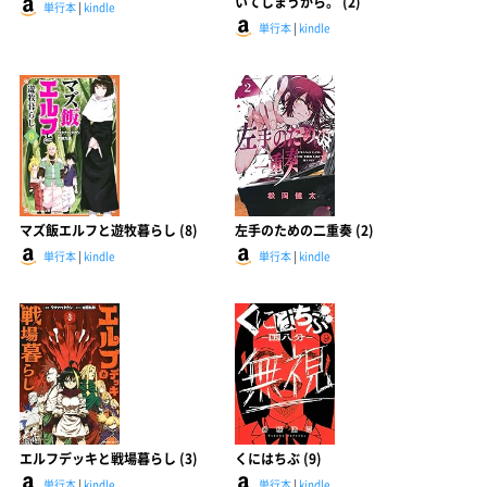
いてしまうから。 (2)
単行本
|
kindle
単行本
|
kindle
マズ飯エルフと遊牧暮らし (8)
左手のための二重奏 (2)
単行本
|
kindle
単行本
|
kindle
エルフデッキと戦場暮らし (3)
くにはちぶ (9)
単行本
|
kindle
単行本
|
kindle