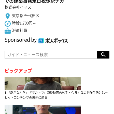
での建築事務水日祝休駅チカ
株式会社イマス
東京都 千代田区
時給1,700円～
派遣社員
Sponsored by
ピックアップ
1.『愛がなんだ』『街の上で』恋愛映画の妙手・今泉力哉の制作手法とは－
ヒットコンテンツの裏側に迫る