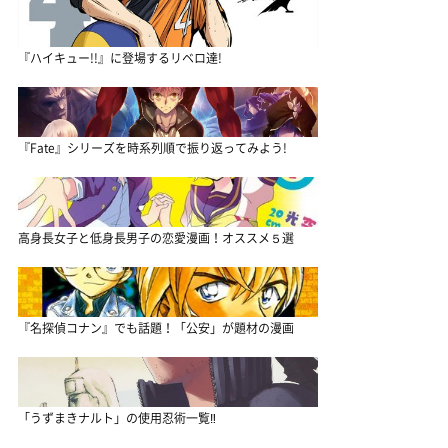
『ハイキュー!!』に登場するリベロ達!
『Fate』シリーズを時系列順で振り返ってみよう!
高身長女子と低身長男子の恋愛漫画！オススメ５選
『名探偵コナン』でも話題！「公安」が題材の漫画
「うずまきナルト」の使用忍術一覧‼