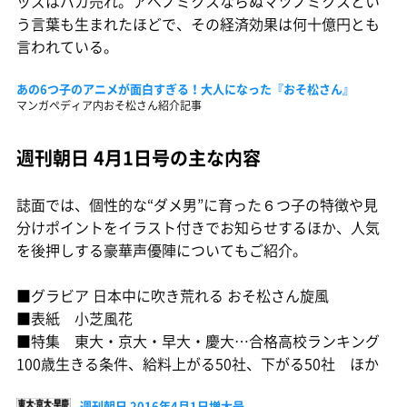
ッズはバカ売れ。アベノミクスならぬマツノミクスとい
う言葉も生まれたほどで、その経済効果は何十億円とも
言われている。
あの6つ子のアニメが面白すぎる！大人になった『おそ松さん』
マンガペディア内おそ松さん紹介記事
週刊朝日 4月1日号の主な内容
誌面では、個性的な“ダメ男”に育った６つ子の特徴や見
分けポイントをイラスト付きでお知らせするほか、人気
を後押しする豪華声優陣についてもご紹介。
■グラビア 日本中に吹き荒れる おそ松さん旋風
■表紙 小芝風花
■特集 東大・京大・早大・慶大…合格高校ランキング
100歳生きる条件、給料上がる50社、下がる50社 ほか
週刊朝日 2016年4月1日増大号