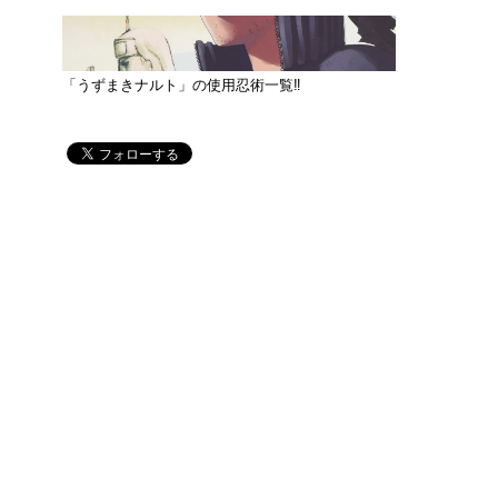
「うずまきナルト」の使用忍術一覧‼