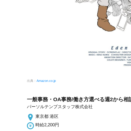
出典：
Amazon.co.jp
一般事務・OA事務/働き方選べる週2から相談O
パーソルテンプスタッフ株式会社
東京都 港区
時給2,200円