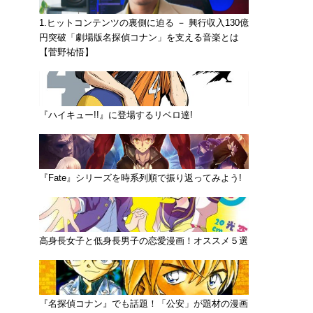
1.ヒットコンテンツの裏側に迫る － 興行収入130億
円突破「劇場版名探偵コナン」を支える音楽とは
【菅野祐悟】
『ハイキュー!!』に登場するリベロ達!
『Fate』シリーズを時系列順で振り返ってみよう!
高身長女子と低身長男子の恋愛漫画！オススメ５選
『名探偵コナン』でも話題！「公安」が題材の漫画