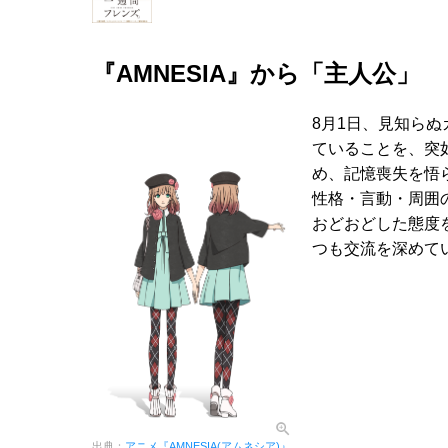
『AMNESIA』から「主人公」
8月1日、見知ら
ていることを、突
め、記憶喪失を悟
性格・言動・周囲
おどおどした態度
つも交流を深めて
出典：
アニメ『AMNESIA(アムネシア)』