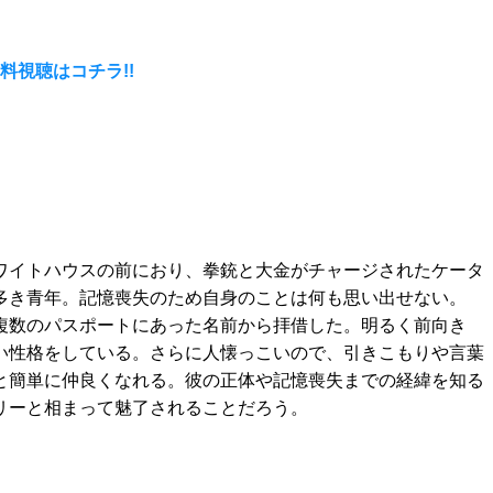
料視聴はコチラ!!
ワイトハウスの前におり、拳銃と大金がチャージされたケータ
多き青年。記憶喪失のため自身のことは何も思い出せない。
複数のパスポートにあった名前から拝借した。明るく前向き
い性格をしている。さらに人懐っこいので、引きこもりや言葉
と簡単に仲良くなれる。彼の正体や記憶喪失までの経緯を知る
リーと相まって魅了されることだろう。