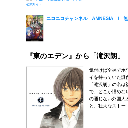
公式サイト
ニコニコチャンネル AMNESIA I 無
『東のエデン』から「滝沢朗」
気付けば全裸でホ
イを持っていた謎
「滝沢朗」の名は
で、どこか憎めな
の通じない外国人
と、壮大なストー