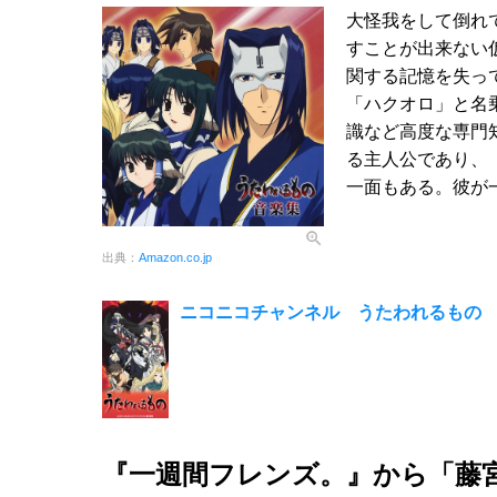
大怪我をして倒れ
すことが出来ない
関する記憶を失っ
「ハクオロ」と名
識など高度な専門
る主人公であり、
一面もある。彼が
出典：
Amazon.co.jp
ニコニコチャンネル うたわれるもの 
『一週間フレンズ。』から「藤