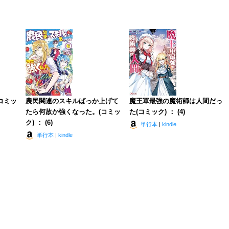
コミッ
農民関連のスキルばっか上げて
魔王軍最強の魔術師は人間だっ
たら何故か強くなった。(コミッ
た(コミック) ： (4)
ク) ： (6)
単行本
|
kindle
単行本
|
kindle