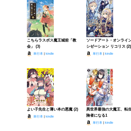
こちらラスボス魔王城前「教
ソードアート・オンライン
会」 (3)
シゼーション リコリス (2)
単行本
|
kindle
単行本
|
kindle
よい子先生と薄い本の悪魔 (2)
異世界最強の大魔王、転
険者になる1
単行本
|
kindle
単行本
|
kindle