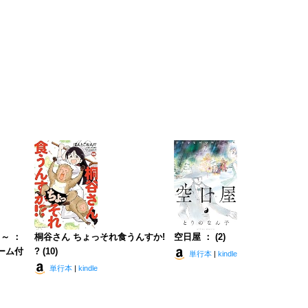
～ ：
桐谷さん ちょっそれ食うんすか!
空日屋 ： (2)
ーム付
? (10)
単行本
|
kindle
単行本
|
kindle