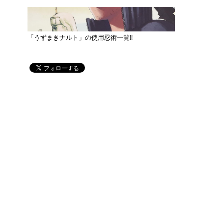
「うずまきナルト」の使用忍術一覧‼