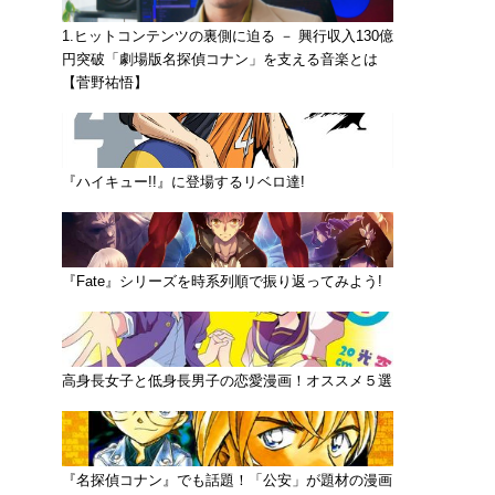
1.ヒットコンテンツの裏側に迫る － 興行収入130億
円突破「劇場版名探偵コナン」を支える音楽とは
【菅野祐悟】
『ハイキュー!!』に登場するリベロ達!
『Fate』シリーズを時系列順で振り返ってみよう!
高身長女子と低身長男子の恋愛漫画！オススメ５選
『名探偵コナン』でも話題！「公安」が題材の漫画