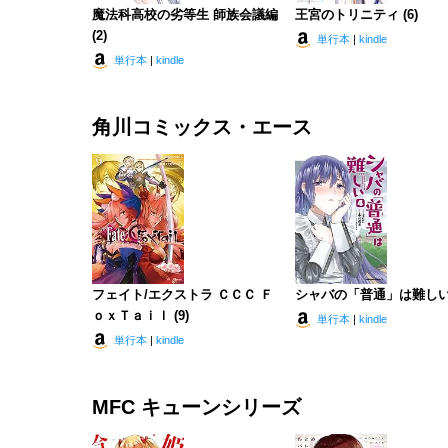
魔法科高校の劣等生 師族会議編
王宮のトリニティ (6)
(2)
単行本
|
kindle
単行本
|
kindle
角川コミックス・エース
フェイト/エクストラ ＣＣＣ Ｆ
シャバの「普通」は難しい 
ｏｘＴａｉｌ (9)
単行本
|
kindle
単行本
|
kindle
MFC キューンシリーズ