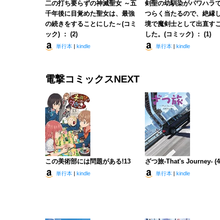
二の打ち要らずの神滅聖女 ～五
剣聖の幼馴染がパワハラ
千年後に目覚めた聖女は、最強
つらく当たるので、絶縁
の続きをすることにした～(コミ
境で魔剣士として出直す
ック) ： (2)
した。(コミック) ： (1)
単行本
|
kindle
単行本
|
kindle
電撃コミックスNEXT
この美術部には問題がある!13
ざつ旅-That's Journey- (4
単行本
|
kindle
単行本
|
kindle