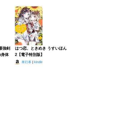
~最強剣
はつ恋、ときめき うすいほん
の身体
2【電子特別版】
単行本
|
kindle