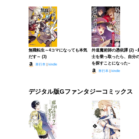
無職転生～4コマになっても本気
外道魔術師の憑依譚 (2) 
だす～ (3)
士を乗っ取ったら、自分
を探すことになった~
単行本
|
kindle
単行本
|
kindle
デジタル版Gファンタジーコミックス