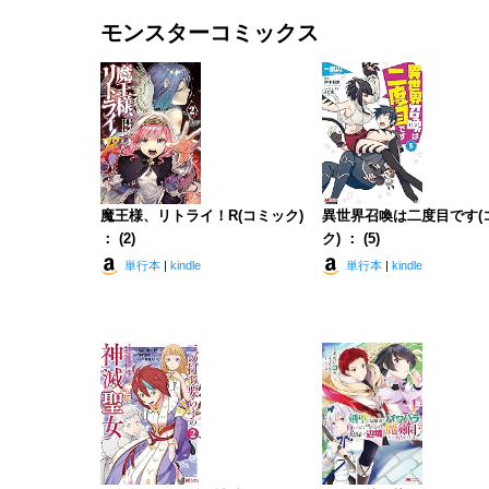
モンスターコミックス
魔王様、リトライ！R(コミック)
異世界召喚は二度目です(
： (2)
ク) ： (5)
単行本
|
kindle
単行本
|
kindle