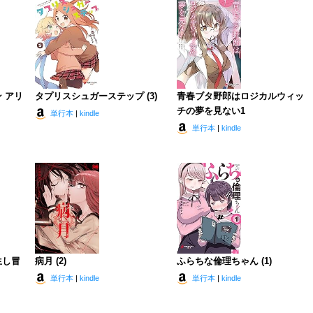
 アリ
タプリスシュガーステップ (3)
青春ブタ野郎はロジカルウィッ
チの夢を見ない1
単行本
|
kindle
単行本
|
kindle
生し冒
病月 (2)
ふらちな倫理ちゃん (1)
単行本
|
kindle
単行本
|
kindle