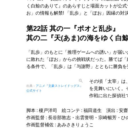
く白鯨のありて』のあらすじと場面カットが公式
お」の情報も解禁! 「乱歩」と「ぽお」因縁の対決
第22話 其の一『ポオと乱歩』
其の二『天(あま)の海をゆく白
「乱歩」のもとに「推理ゲームへの誘い」が届い
に敗れた「ぽお」からの挑戦状だった。勝てば「
る条件で、「乱歩」は「与謝野」とともに勝負を
その頃「太宰」は
出典：
アニメ『文豪ストレイドッグス』
を見舞いにいく。
公式サイト
作戦に出た探偵社
脚本 : 榎戸洋司 絵コンテ : 福田道生 演出 : 
作画監督 : 長谷部敦志・出雲誉明・宗崎暢芳・ひ
作画監督補佐 : あみさきりょうこ