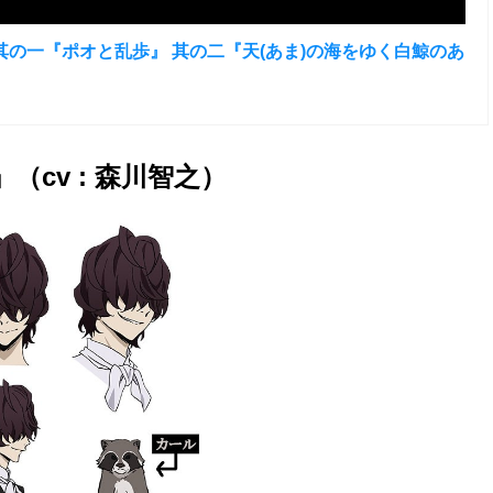
其の一『ポオと乱歩』 其の二『天(あま)の海をゆく白鯨のあ
cv : 森川智之）