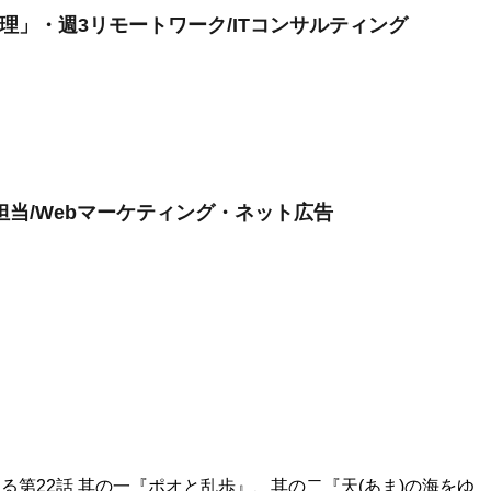
」・週3リモートワーク/ITコンサルティング
当/Webマーケティング・ネット広告
る第22話 其の一『ポオと乱歩』、其の二『天(あま)の海をゆ