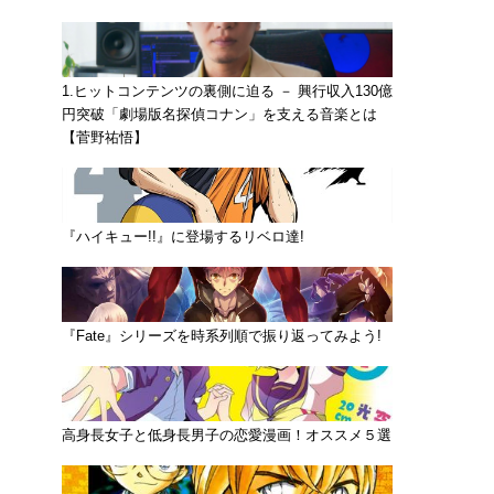
1.ヒットコンテンツの裏側に迫る － 興行収入130億
円突破「劇場版名探偵コナン」を支える音楽とは
【菅野祐悟】
『ハイキュー!!』に登場するリベロ達!
『Fate』シリーズを時系列順で振り返ってみよう!
高身長女子と低身長男子の恋愛漫画！オススメ５選