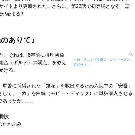
サイトより更新された。さらに、第22話で初登場となる「ぽ
が始まる!!
鯨のありて』
た。それは、6年前に推理勝負
出典：
アニメ『文豪ストレイドッグス』
組合（ギルド）の弱点」を教え
公式サイト
受ける。
、軍警に捕縛された「鏡花」を救出するため入院中の「安吾」
そして、「敦」を白鯨（モビー・ディック）に単独潜入させる
であったが……。
安齋剛文
のたかふみ