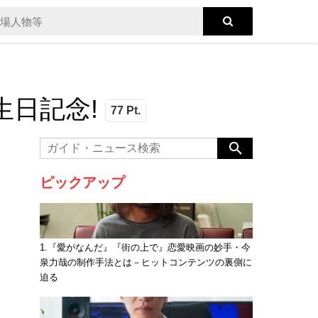
日記念!
77 Pt.
ピックアップ
1.『愛がなんだ』『街の上で』恋愛映画の妙手・今
泉力哉の制作手法とは－ヒットコンテンツの裏側に
迫る