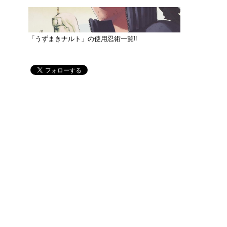
「うずまきナルト」の使用忍術一覧‼