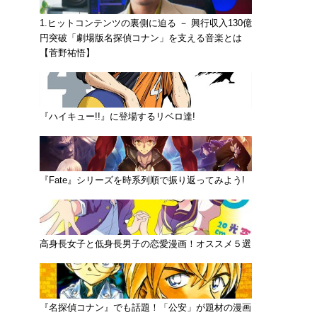
1.ヒットコンテンツの裏側に迫る － 興行収入130億
円突破「劇場版名探偵コナン」を支える音楽とは
【菅野祐悟】
『ハイキュー!!』に登場するリベロ達!
『Fate』シリーズを時系列順で振り返ってみよう!
高身長女子と低身長男子の恋愛漫画！オススメ５選
『名探偵コナン』でも話題！「公安」が題材の漫画