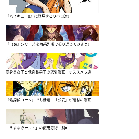
『ハイキュー!!』に登場するリベロ達!
『Fate』シリーズを時系列順で振り返ってみよう!
高身長女子と低身長男子の恋愛漫画！オススメ５選
『名探偵コナン』でも話題！「公安」が題材の漫画
「うずまきナルト」の使用忍術一覧‼