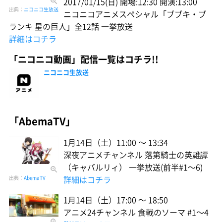
2017/01/15(日) 開場:12:30 開演:13:00
出典：
ニコニコ生放送
ニコニコアニメスペシャル「ブブキ・ブ
ランキ 星の巨人」全12話 一挙放送
詳細はコチラ
「ニコニコ動画」配信一覧はコチラ!!
ニコニコ生放送
「AbemaTV」
1月14日（土）11:00 〜 13:34
深夜アニメチャンネル 落第騎士の英雄譚
（キャバルリィ） 一挙放送(前半#1〜6)
詳細はコチラ
出典：
AbemaTV
1月14日（土）17:00 〜 18:50
アニメ24チャンネル 食戟のソーマ #1〜4