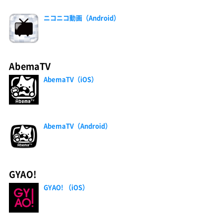
ニコニコ動画（Android）
AbemaTV
AbemaTV（iOS）
AbemaTV（Android）
GYAO!
GYAO! （iOS）