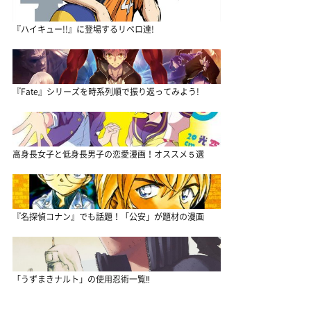
『ハイキュー!!』に登場するリベロ達!
『Fate』シリーズを時系列順で振り返ってみよう!
高身長女子と低身長男子の恋愛漫画！オススメ５選
『名探偵コナン』でも話題！「公安」が題材の漫画
「うずまきナルト」の使用忍術一覧‼