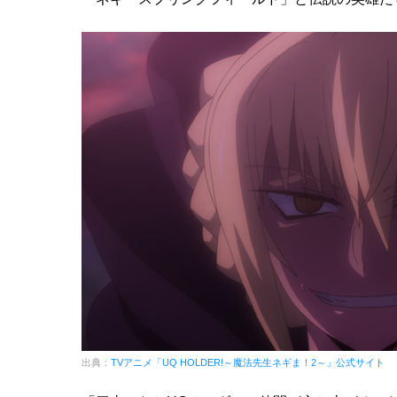
出典：
TVアニメ「UQ HOLDER!～魔法先生ネギま！2～」公式サイト