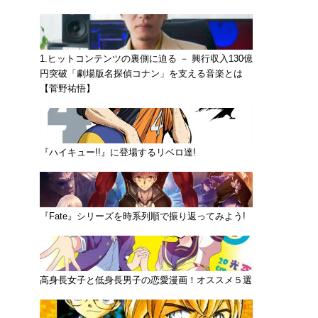
1.ヒットコンテンツの裏側に迫る － 興行収入130億
円突破「劇場版名探偵コナン」を支える音楽とは
【菅野祐悟】
『ハイキュー!!』に登場するリベロ達!
『Fate』シリーズを時系列順で振り返ってみよう!
高身長女子と低身長男子の恋愛漫画！オススメ５選