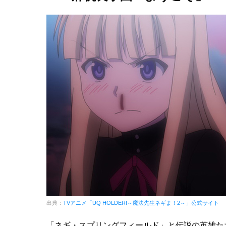
出典：
TVアニメ「UQ HOLDER!～魔法先生ネギま！2～」公式サイト
「ネギ・スプリングフィールド」と伝説の英雄た