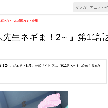
11話あらすじ&場面カット公開!!
～魔法先生ネギま！2～』第1
ネギま！2～』が放送される。公式サイトでは、第11話あらすじ&先行場面カ