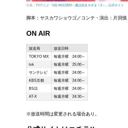
出典：
TVアニメ「UQ HOLDER!～魔法先生ネギま！2～」公式サイト
脚本：ヤスカワショウゴ／コンテ・演出：片貝慎
ON AIR
放送局
放送日時
TOKYO MX
毎週月曜 24:00～
tvk
毎週月曜 25:00～
サンテレビ
毎週月曜 24:00～
KBS京都
毎週月曜 24:00～
BS11
毎週月曜 24:00～
AT-X
毎週月曜 24:30～
※放送時間は変更される場合あり。