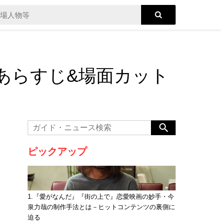
1話あらすじ&場面カット
ピックアップ
1.『愛がなんだ』『街の上で』恋愛映画の妙手・今
泉力哉の制作手法とは－ヒットコンテンツの裏側に
迫る