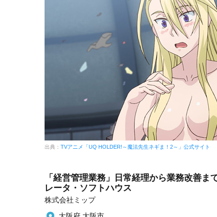
出典：
TVアニメ「UQ HOLDER!～魔法先生ネギま！2～」公式サイト
「経営管理業務」日常経理から業務改善まで
レータ・ソフトハウス
株式会社ミップ
大阪府 大阪市