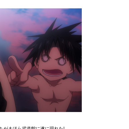
ちがまほら武道館に遂に現れた!