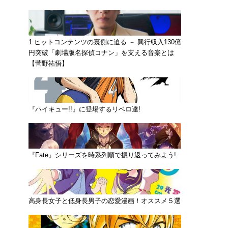
1.ヒットコンテンツの裏側に迫る － 興行収入130億
円突破「劇場版名探偵コナン」を支える音楽とは
【菅野祐悟】
『ハイキュー!!』に登場するリベロ達!
『Fate』シリーズを時系列順で振り返ってみよう!
高身長女子と低身長男子の恋愛漫画！オススメ５選