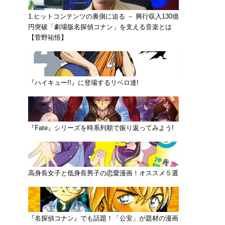
1.ヒットコンテンツの裏側に迫る － 興行収入130億
円突破「劇場版名探偵コナン」を支える音楽とは
【菅野祐悟】
『ハイキュー!!』に登場するリベロ達!
『Fate』シリーズを時系列順で振り返ってみよう!
高身長女子と低身長男子の恋愛漫画！オススメ５選
『名探偵コナン』でも話題！「公安」が題材の漫画