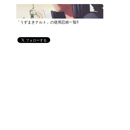
「うずまきナルト」の使用忍術一覧‼