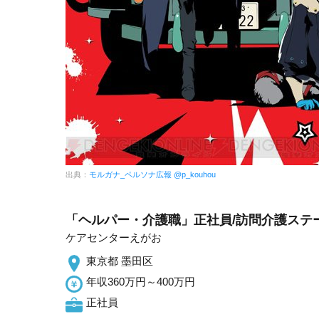
出典：
モルガナ_ペルソナ広報 @p_kouhou
「ヘルパー・介護職」正社員/訪問介護ステ
ケアセンターえがお
東京都 墨田区
年収360万円～400万円
正社員