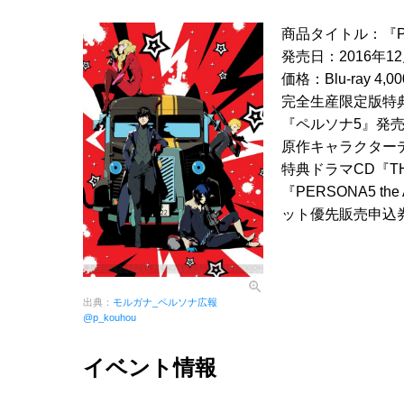
商品タイトル：『PERSO
発売日：2016年1
価格：Blu-ray 4,0
完全生産限定版特
『ペルソナ5』発
原作キャラクター
特典ドラマCD『THE
『PERSONA5 th
ット優先販売申込
出典：
モルガナ_ペルソナ広報
@p_kouhou
イベント情報