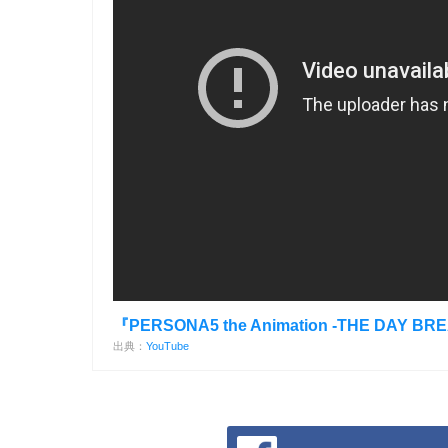
『PERSONA5 the Animation -THE DAY 
出典：
YouTube