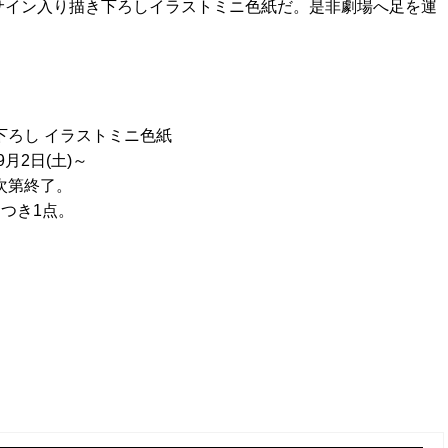
サイン入り描き下ろしイラストミニ色紙だ。是非劇場へ足を運
下ろし イラストミニ色紙
9月2日(土)～
次第終了。
つき1点。