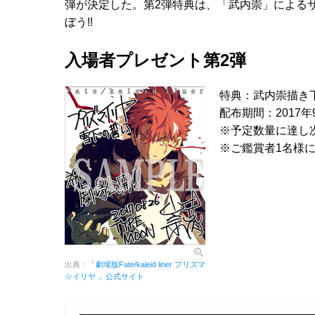
弾が決定した。第2弾特典は、「武内崇」による
ぼう!!
入場者プレゼント第2弾
特典：武内崇描き
配布期間：2017年
※予定数量に達し
※ご鑑賞者1名様に
出典：
「劇場版Fate/kaleid liner プリズマ
☆イリヤ 」公式サイト