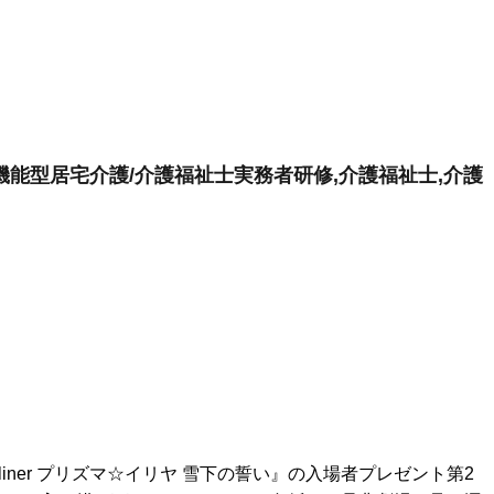
能型居宅介護/介護福祉士実務者研修,介護福祉士,介護
eid liner プリズマ☆イリヤ 雪下の誓い』の入場者プレゼント第2