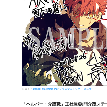
出典：
「劇場版Fate/kaleid liner プリズマ☆イリヤ 」公式サイト
「ヘルパー・介護職」正社員/訪問介護ステ