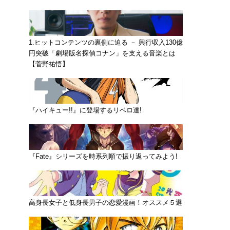
1.ヒットコンテンツの裏側に迫る － 興行収入130億
円突破「劇場版名探偵コナン」を支える音楽とは
【菅野祐悟】
『ハイキュー!!』に登場するリベロ達!
『Fate』シリーズを時系列順で振り返ってみよう!
高身長女子と低身長男子の恋愛漫画！オススメ５選