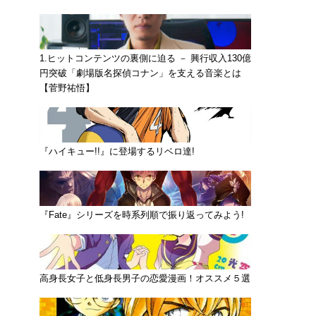
1.ヒットコンテンツの裏側に迫る － 興行収入130億
円突破「劇場版名探偵コナン」を支える音楽とは
【菅野祐悟】
『ハイキュー!!』に登場するリベロ達!
『Fate』シリーズを時系列順で振り返ってみよう!
高身長女子と低身長男子の恋愛漫画！オススメ５選