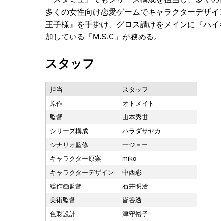
多くの女性向け恋愛ゲームでキャラクターデザイン
王子様』を手掛け、グロス請けをメインに『ハイキ
加している「M.S.C」が務める。
スタッフ
担当
スタッフ
原作
オトメイト
監督
山本秀世
シリーズ構成
ハラダサヤカ
シナリオ監修
一ジョー
キャラクター原案
miko
キャラクターデザイン
中西彩
総作画監督
石井明治
美術監督
皆谷透
色彩設計
津守裕子