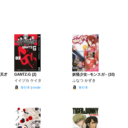
~天才
GANTZ:G (2)
妖怪少女─モンスガ─ (10)
イイヅカ ケイタ
ふなつ かずき
単行本
|
kindle
単行本