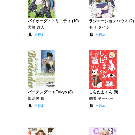
バイオーグ・トリニティ (10)
ラジエーションハウス (2)
大暮 維人
モリ タイシ
単行本
単行本
バーテンダー a Tokyo (8)
しらたまくん (8)
加治佐 修
稲葉 そーへー
単行本
単行本