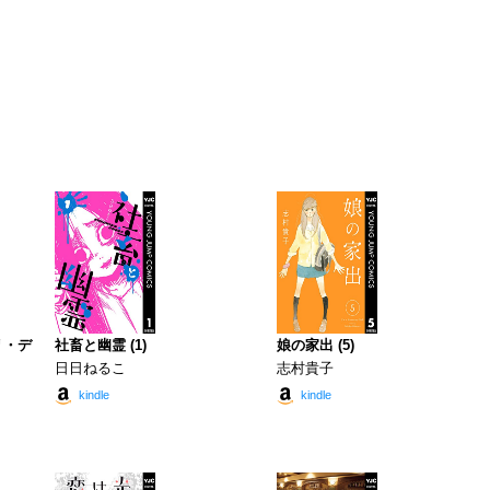
リ・デ
社畜と幽霊 (1)
娘の家出 (5)
日日ねるこ
志村貴子
kindle
kindle