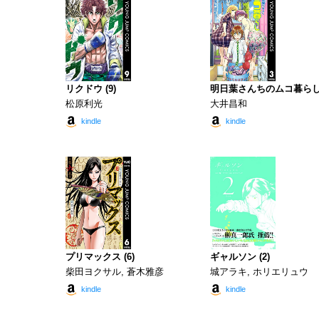
リクドウ (9)
明日葉さんちのムコ暮らし 
松原利光
大井昌和
kindle
kindle
プリマックス (6)
ギャルソン (2)
柴田ヨクサル, 蒼木雅彦
城アラキ, ホリエリュウ
kindle
kindle