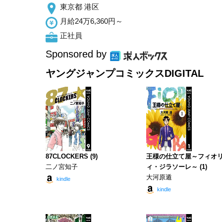
東京都 港区
月給24万6,360円～
正社員
Sponsored by
ヤングジャンプコミックスDIGITAL
87CLOCKERS (9)
王様の仕立て屋～フィオ
二ノ宮知子
ィ・ジラソーレ～ (1)
大河原遁
kindle
kindle