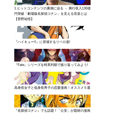
1.ヒットコンテンツの裏側に迫る － 興行収入130億
円突破「劇場版名探偵コナン」を支える音楽とは
【菅野祐悟】
『ハイキュー!!』に登場するリベロ達!
『Fate』シリーズを時系列順で振り返ってみよう!
高身長女子と低身長男子の恋愛漫画！オススメ５選
『名探偵コナン』でも話題！「公安」が題材の漫画