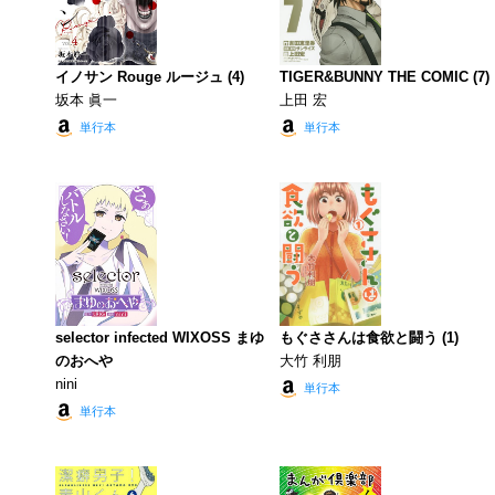
イノサン Rouge ルージュ (4)
TIGER&BUNNY THE COMIC (7)
坂本 眞一
上田 宏
単行本
単行本
selector infected WIXOSS まゆ
もぐささんは食欲と闘う (1)
のおへや
大竹 利朋
nini
単行本
単行本