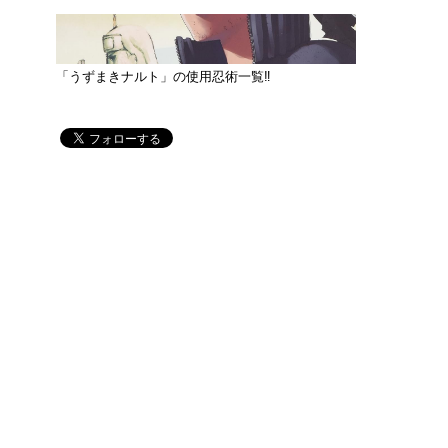
「うずまきナルト」の使用忍術一覧‼