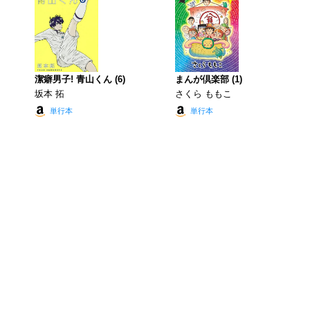
潔癖男子! 青山くん (6)
まんが倶楽部 (1)
坂本 拓
さくら ももこ
単行本
単行本