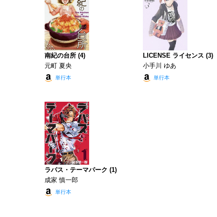
南紀の台所 (4)
LICENSE ライセンス (3)
元町 夏央
小手川 ゆあ
単行本
単行本
ラパス・テーマパーク (1)
成家 慎一郎
単行本