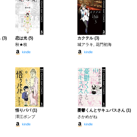
(3)
恋は光 (5)
カクテル (3)
秋★枝
城アラキ, 花門初海
kindle
kindle
悟りパパ (1)
憂鬱くんとサキュバスさん (1)
澤江ポンプ
さかめがね
kindle
kindle