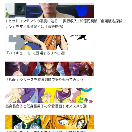
1.ヒットコンテンツの裏側に迫る － 興行収入130億円突破「劇場版名探偵コ
ナン」を支える音楽とは【菅野祐悟】
『ハイキュー!!』に登場するリベロ達!
『Fate』シリーズを時系列順で振り返ってみよう!
高身長女子と低身長男子の恋愛漫画！オススメ５選