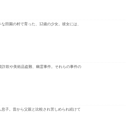
な田園の村で育った、12歳の少女。彼女には、
投資詐欺や美術品盗難、幽霊事件。それらの事件の
人息子。昔から父親と比較され苦しめられ続けて