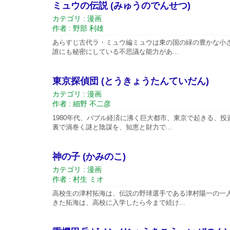
ミュウの伝説 (みゅうのでんせつ)
カテゴリ : 漫画
作者 : 野部 利雄
あらすじ古代ラ・ミュウ編ミュウは東の国の緑の豊かな小さ
誰にも秘密にしている不思議な能力があ...
東京探偵団 (とうきょうたんていだん)
カテゴリ : 漫画
作者 : 細野 不二彦
1980年代、バブル経済に沸く巨大都市、東京で起きる、
裏で渦巻く謎と陰謀を、知恵と財力で...
神の子 (かみのこ)
カテゴリ : 漫画
作者 : 村生 ミオ
高校生の津村拓海は、伝説の野球選手である津村陽一の一
きた拓海は、高校に入学したら今まで続け...