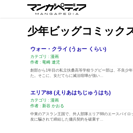
少年ビッグコミック
ウォー・クライ (うぉー くらい)
カテゴリ : 漫画
作者 : 竜崎 遼児
創部から1年目の私立扶桑高等学校ラグビー部は、不良少
た。そこに、女だてらに滅法喧嘩が強い...
エリア88 (えりあはちじゅうはち)
カテゴリ : 漫画
作者 : 新谷 かおる
中東のアスラン王国で、外人部隊エリア88のエースパイロ
友に騙されて締結した傭兵契約を破棄す...