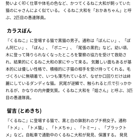
勢いよく叩く仕草や体毛の色など、かつてくるねこ大和が飼っていた
猫のにゃさんによく似ている。 くるねこ大和を「おかあちゃん」と呼
ぶ、2匹目の愚連隊員。
カラスぼん
『くるねこ』に登場する猫で黒猫の男子。通称は「ぼんにぃ」、「ぼ
ん阿仁ぃ」、「ぼん」、「ボニー」、「尾張の黒豹」など。幼い頃、
木に登って降りられなくなったところを警察の協力を受けて救助さ
れ、結果的にくるねこ大和の家にやって来る。 気難しい面もあるが基
本的には優しい性格で、積極的に子猫の相手を受け持ってくれる。毛
づくろいに無頓着で、いつも薄汚れているが、なぜか口回りだけは綺
麗にしているダンディな猫。 尻尾が逆鱗で、触られると爪で引っかか
れるが、かなりの内弁慶気質。くるねこ大和を「姐さん」と呼ぶ、3匹
目の愚連隊員。
留吉
(とめきち)
『くるねこ』に登場する猫で、黒と白の鉢割れのブチ柄女子。通称
「トメ」、「トメ猫」、「トメちゃ」、「トミー」、「ブラックト
メ」など。自転車で通勤中のくるねこ大和が発見、保護する。 発見