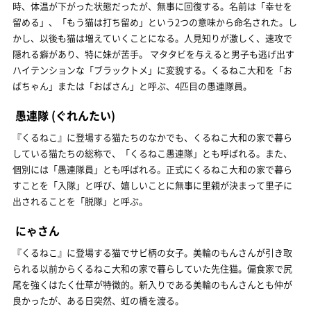
時、体温が下がった状態だったが、無事に回復する。名前は「幸せを
留める」、「もう猫は打ち留め」という2つの意味から命名された。し
かし、以後も猫は増えていくことになる。人見知りが激しく、速攻で
隠れる癖があり、特に妹が苦手。 マタタビを与えると男子も逃げ出す
ハイテンションな「ブラックトメ」に変貌する。くるねこ大和を「お
ばちゃん」または「おばさん」と呼ぶ、4匹目の愚連隊員。
愚連隊
(ぐれんたい)
『くるねこ』に登場する猫たちのなかでも、くるねこ大和の家で暮ら
している猫たちの総称で、「くるねこ愚連隊」とも呼ばれる。また、
個別には「愚連隊員」とも呼ばれる。正式にくるねこ大和の家で暮ら
すことを「入隊」と呼び、嬉しいことに無事に里親が決まって里子に
出されることを「脱隊」と呼ぶ。
にゃさん
『くるねこ』に登場する猫でサビ柄の女子。美輪のもんさんが引き取
られる以前からくるねこ大和の家で暮らしていた先住猫。偏食家で尻
尾を強くはたく仕草が特徴的。新入りである美輪のもんさんとも仲が
良かったが、ある日突然、虹の橋を渡る。