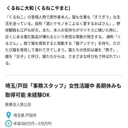
くるねこ大和
(くるねこやまと)
『くるねこ』の登場人物で原作者本人。猫も仕事も「ぎうぎう」な生
活を送っている。自称「酒とケモノをこよなく愛するおばさん」。野
球観戦も江戸も好き。また、本人の気持ちがマイナスに傾いた時に、
近くにある電化製品が壊れるという奇怪な現象が発生する。 通称「く
るさん」。捨て猫を感知すると発動する「猫アンテナ」を持ち、たび
たび猫を発見して連れてきてしまう。猫たちの性別は雄を「男子」、
雌を「女子」と呼び、猫たちからは、さまざまな呼び名で呼ばれてい
る。
埼玉/戸田「事務スタッフ」女性活躍中 長期休みも
取得可能 未経験OK
医療法人慈公会
埼玉県 戸田市
年収300万円～378万円