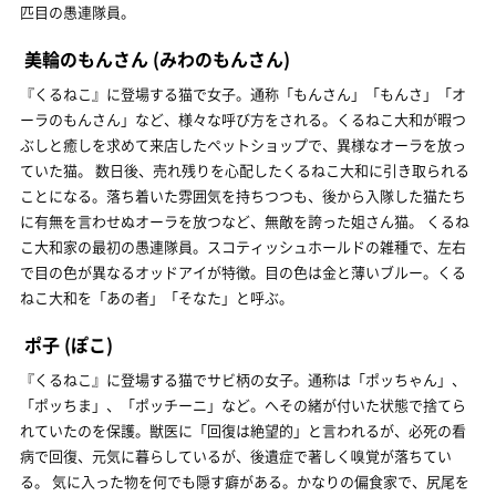
匹目の愚連隊員。
美輪のもんさん
(みわのもんさん)
『くるねこ』に登場する猫で女子。通称「もんさん」「もんさ」「オ
ーラのもんさん」など、様々な呼び方をされる。くるねこ大和が暇つ
ぶしと癒しを求めて来店したペットショップで、異様なオーラを放っ
ていた猫。 数日後、売れ残りを心配したくるねこ大和に引き取られる
ことになる。落ち着いた雰囲気を持ちつつも、後から入隊した猫たち
に有無を言わせぬオーラを放つなど、無敵を誇った姐さん猫。 くるね
こ大和家の最初の愚連隊員。スコティッシュホールドの雑種で、左右
で目の色が異なるオッドアイが特徴。目の色は金と薄いブルー。くる
ねこ大和を「あの者」「そなた」と呼ぶ。
ポ子
(ぽこ)
『くるねこ』に登場する猫でサビ柄の女子。通称は「ポッちゃん」、
「ポッちま」、「ポッチーニ」など。へその緒が付いた状態で捨てら
れていたのを保護。獣医に「回復は絶望的」と言われるが、必死の看
病で回復、元気に暮らしているが、後遺症で著しく嗅覚が落ちてい
る。 気に入った物を何でも隠す癖がある。かなりの偏食家で、尻尾を