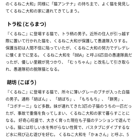
のくるねこ大和」同様に「猫アンテナ」の持ち主で、よく猫を発見し
てくるねこ大和の家に連れてきてしまう。
トラ松
(とらまつ)
『くるねこ』に登場する猫で、トラ柄の男子。近所の住人が引っ越す
際に置いて行かれた猫を、くるねこ大和が保護して愚連隊入りする。
保護当初は人間不信に陥っていたが、くるねこ大和の努力でデレデレ
に懐くまでに至る。 くるねこ大和を「BBA」と呼ぶ6匹目の愚連隊員だ
ったが、優しい里親が見つかり、「むぅちゃん」と改名して引き取ら
れ、愚連隊初の脱隊猫となる。
胡坊
(こぼう)
『くるねこ』に登場する猫で、所々に薄いグレーのブチが入った白猫
の男子。通称「胡ぼん」、「胡ぼち」、「もちもち」、「餅男」、
「コボチーニ」など多数。妹が連れてきた3匹の子猫のうちの一匹だっ
たが、事故で重傷を負ってしまい、くるねこ大和の家で暮らすことに
なる。 好奇心旺盛で、大きく育った現在も子猫のテンションで遊んで
いる。猫には珍しい水を怖がらない性質で、バスタブにダイブするな
ど水に飛び込む遊びを好む。 くるねこ大和を「かぁさん」と呼ぶ、5