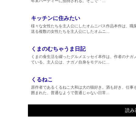
年末パーティーに招待される。そこで「...
キッチンに住みたい
様々な女性たちを主人公にしたオムニバス作品本作は、職
送る複数の女性たちを主人公にしたオムニ...
くまのむちゃうま日記
くまの食生活を綴ったグルメエッセイ本作は、作者のナガ
ている。主人公は、ナガノ自身をモデルに...
くるねこ
原作者であるくるねこ大和は大の猫好き。酒も好き、仕事
囲まれた、普通なようで普通じゃない日常...
読み