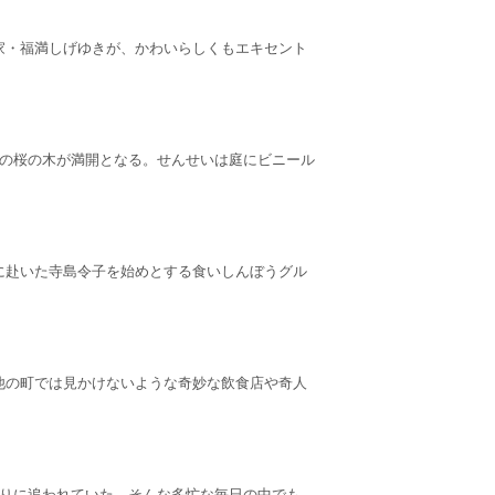
家・福満しげゆきが、かわいらしくもエキセント
庭の桜の木が満開となる。せんせいは庭にビニール
に赴いた寺島令子を始めとする食いしんぼうグル
他の町では見かけないような奇妙な飲食店や奇人
切りに追われていた。そんな多忙な毎日の中でも、