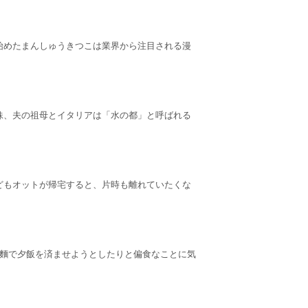
始めたまんしゅうきつこは業界から注目される漫
妹、夫の祖母とイタリアは「水の都」と呼ばれる
どもオットが帰宅すると、片時も離れていたくな
プ麵で夕飯を済ませようとしたりと偏食なことに気