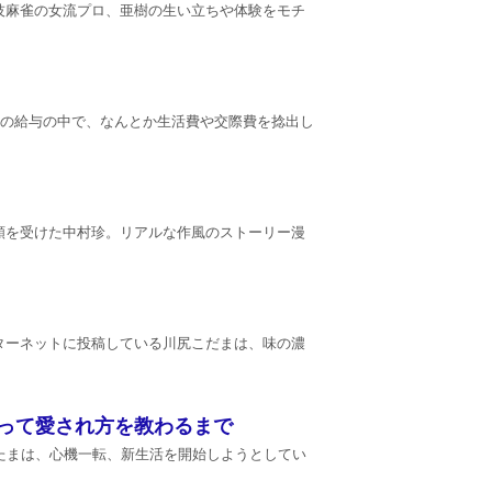
技麻雀の女流プロ、亜樹の生い立ちや体験をモチ
円の給与の中で、なんとか生活費や交際費を捻出し
頼を受けた中村珍。リアルな作風のストーリー漫
ターネットに投稿している川尻こだまは、味の濃
って愛され方を教わるまで
たまは、心機一転、新生活を開始しようとしてい