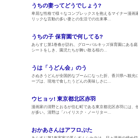
うちの妻ってどうでしょう?
卑屈な性格で様々なコンプレックスを抱えるマイナー漫画
リックな言動の多い妻との生活での出来事...
うちの子 保育園で何してる?
あらすじ第1巻春が訪れ、グローバルキッズ保育園にある
シートをしき、園児たちが舞い散る桜の...
うは「うどん会」のう
さぬきうどんが全国的なブームになった折、香川県へ観光
ープは、現地で食したうどんの美味しさに...
ウヒョッ! 東京都北区赤羽
漫画家の清野とおるが住む町である東京都北区赤羽には、
が多い。清野は「ハイリスク・ノーリター...
おかあさんはアフロぶた
あらすじ第1巻実家で暮らすムシケラは、日々漫画の締め