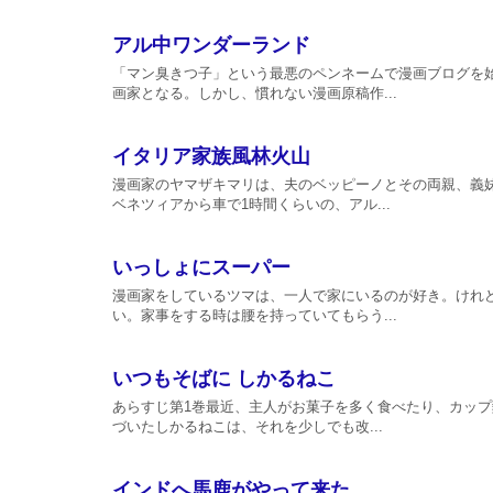
アル中ワンダーランド
「マン臭きつ子」という最悪のペンネームで漫画ブログを
画家となる。しかし、慣れない漫画原稿作...
イタリア家族風林火山
漫画家のヤマザキマリは、夫のベッピーノとその両親、義
ベネツィアから車で1時間くらいの、アル...
いっしょにスーパー
漫画家をしているツマは、一人で家にいるのが好き。けれ
い。家事をする時は腰を持っていてもらう...
いつもそばに しかるねこ
あらすじ第1巻最近、主人がお菓子を多く食べたり、カッ
づいたしかるねこは、それを少しでも改...
インドへ馬鹿がやって来た