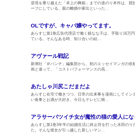
逆境を乗り越えた「卓上の舞姫」までの道のり本作は、競
ーフにしている。親の離婚や家出といった...
OLですが、キャバ嬢やってます。
あらすじ第1巻広告代理店で働く鏡なな子は、手取り16万
ている。そんなある時、知り合いの結...
アヴァール戦記
新潮社「＠バンチ」編集部から、初のエッセイマンガの依
画と違って、「コストパフォーマンスの高...
あたしゃ川尻こだまだよ
あらすじ在宅で働きつつ、日常の出来事を漫画にしてイン
い食事とお酒が大好き。今日もテレビに映...
アラサーバツイチ女が魔性の猫の愛人にな
あらすじ第1巻3年半の結婚生活に終止符を打った水田のり
た。そんな彼女が引っ越した新しいマン...