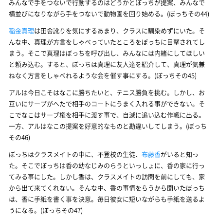
みんなで手をつないで行動するのはどうかとぼっちが提案、みんなで
横並びになりながら手をつないで動物園を回り始める。(ぼっちその44)
稲金真理
は田舎訛りを気にするあまり、クラスに馴染めずにいた。そ
んな中、真理が方言をしゃべっていたところをぼっちに目撃されてし
まう。そこで真理はぼっちを呼び出し、みんなには内緒にしてほしい
と頼み込む。すると、ぼっちは真理に友人達を紹介して、真理が気兼
ねなく方言をしゃべれるような会を催す事にする。(ぼっちその45)
アルは今日こそはなこに勝ちたいと、テニス勝負を挑む。しかし、お
互いにサーブがへたで相手のコートにうまく入れる事ができない。そ
こでなこはサーブ権を相手に渡す事で、自滅に追い込む作戦に出る。
一方、アルはなこの提案を好意的なものと勘違いしてしまう。(ぼっち
その46)
ぼっちはクラスメイトの中に、不登校の生徒、
布藤香
がいると知っ
た。そこでぼっちは香の幼なじみのらうといっしょに、香の家に行っ
てみる事にした。しかし香は、クラスメイトの訪問を前にしても、家
から出て来てくれない。そんな中、香の事情をらうから聞いたぼっち
は、香に手紙を書く事を決意。毎日彼女に短いながらも手紙を送るよ
うになる。(ぼっちその47)