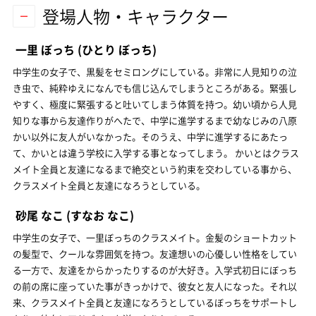
登場人物・キャラクター
一里 ぼっち
(ひとり ぼっち)
中学生の女子で、黒髪をセミロングにしている。非常に人見知りの泣
き虫で、純粋ゆえになんでも信じ込んでしまうところがある。緊張し
やすく、極度に緊張すると吐いてしまう体質を持つ。幼い頃から人見
知りな事から友達作りがへたで、中学に進学するまで幼なじみの八原
かい以外に友人がいなかった。そのうえ、中学に進学するにあたっ
て、かいとは違う学校に入学する事となってしまう。 かいとはクラス
メイト全員と友達になるまで絶交という約束を交わしている事から、
クラスメイト全員と友達になろうとしている。
砂尾 なこ
(すなお なこ)
中学生の女子で、一里ぼっちのクラスメイト。金髪のショートカット
の髪型で、クールな雰囲気を持つ。友達想いの心優しい性格をしてい
る一方で、友達をからかったりするのが大好き。入学式初日にぼっち
の前の席に座っていた事がきっかけで、彼女と友人になった。それ以
来、クラスメイト全員と友達になろうとしているぼっちをサポートし