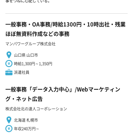
事をつねに心配している。
一般事務・OA事務/時給1300円・10時出社・残業
ほぼ無資料作成などの事務
マンパワーグループ株式会社
山口県 山口市
時給1,300円～1,350円
派遣社員
一般事務「データ入力中心」/Webマーケティン
グ・ネット広告
株式会社北の達人コーポレーション
北海道 札幌市
年収240万円～