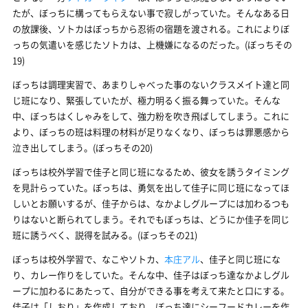
たが、ぼっちに構ってもらえない事で寂しがっていた。そんなある日
の放課後、ソトカはぼっちから忍術の宿題を渡される。これによりぼ
っちの気遣いを感じたソトカは、上機嫌になるのだった。(ぼっちその
19)
ぼっちは調理実習で、あまりしゃべった事のないクラスメイト達と同
じ班になり、緊張していたが、極力明るく振る舞っていた。そんな
中、ぼっちはくしゃみをして、強力粉を吹き飛ばしてしまう。これに
より、ぼっちの班は料理の材料が足りなくなり、ぼっちは罪悪感から
泣き出してしまう。(ぼっちその20)
ぼっちは校外学習で佳子と同じ班になるため、彼女を誘うタイミング
を見計らっていた。ぼっちは、勇気を出して佳子に同じ班になってほ
しいとお願いするが、佳子からは、なかよしグループには加わるつも
りはないと断られてしまう。それでもぼっちは、どうにか佳子を同じ
班に誘うべく、説得を試みる。(ぼっちその21)
ぼっちは校外学習で、なこやソトカ、
本庄アル
、佳子と同じ班にな
り、カレー作りをしていた。そんな中、佳子はぼっち達なかよしグル
ープに加わるにあたって、自分ができる事を考えて来たと口にする。
佳子は「しおり」を作成しており、ぼっち達にシーフードカレーを作