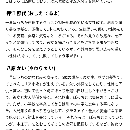
らぼっちに感謝しており、以来彼女とは友人関係を築いている。
押江 照代
(おしえ てるよ)
一里ぼっちが在籍するクラスの担任を務めている女性教師。肩まで届
く長さの髪を、頭後ろで1本に束ねている。生徒思いの優しい性格をし
ている反面、非常に気弱なところがある。その外見から砂尾なこを不
良だと勘違いしており、彼女を怖がってまともに接する事ができな
い。そんな自分を変えようとしているが、不器用かつ思い込みの激し
い性格が災いして、失敗してしまう事が多い。
八原 かい
(やわら かい)
一里ぼっちの幼なじみの女子で、5歳の頃からの友達。ボブの髪型で、
てっぺんに「アホ毛」が生えている。幼い外見をしており、性格も子
供っぽい。初めて会った時にぼっちを追い掛け回した事がきっかけ
で、彼女と友人関係を築く。それ以来、ぼっちとは毎日のように遊ん
でいたが、小学校を卒業してからは別々の中学に進学する事になっ
た。人見知りのぼっちを心配して、クラスメイト全員と友達になるま
で絶交という約束を交わしている。 それからは、ぼっちと会っていな
いが、本庄アルをとおしてぼっちの近況を把握しているなど、彼女の