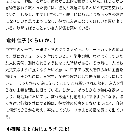
ぼっちを「師匠」と呼び、彼女から忍術を教わっていた。ぼっちから
忍術を教わり終わった暁には、彼女と友達になるという約束を交わし
ていた。しかし、中学1年生の2学期終了時に忍者よりもぼっちの友達
になりたいと思うようになり、彼女に友達になってほしいと願い出て
いる。以降はぼっちとよい友人関係を築いている。
倉井 佳子
(くらい かこ)
中学生の女子で、一里ぼっちのクラスメイト。ショートカットの髪型
で、頭にカチューシャを付けている。小学生の頃、なかよくしていた
友人に突然、避けられるようになった時期がある。その時に一人でも
大丈夫なように強くなりたいと願い、中学では友人を作らない主義を
掲げる。そのために、日常生活全般で毅然として振る舞うようにして
いる。 ぼっちから友達になってほしいとお願いされた際も、友人を作
らない主義を理由に断っている。しかし、ぼっちからの熱心な誘いに
より、班活動においては、ぼっち達と行動を共にするようになる。ぼ
っち達と行動を共にする際は、彼女達の邪魔をしないようにと、自分
に何ができるかを考え、率先してグループのまとめ役を買って出てい
る。
小篠咲 まよ
(おじょうさ まよ)