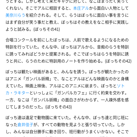
うとする。しかし考えて来たギャグに対して、なこはまったく笑って
くれない。そこでアルに相談すると、
本庄アル
から面白い人物として
美奈川らう
を紹介される。そして、らうはぼっちに面白い事を言うに
はまず自分が笑う事だと教え、ぼっちはその教えをなこ相手に実践し
ようと試みる。(ぼっちその41)
合唱コンクールを前にしたぼっちは、人前で歌えるようになるための
特訓を行っていた。そんな中、ぼっちはアルから、音痴のらうを特訓
に誘ってみればどうかと提案される。そこでぼっちはらうを特訓に誘
うと共に、らうのために特訓用のノートを作り始める。(ぼっちその42)
ぼっちは観たい映画があると、みんなを誘う。ぼっちが観たかったの
はアニメ「ガンバル妖精」で、なことアルはどんな映画なのかと身構
えていた。映画上映後、アルはこのアニメに嵌まり、ぼっちと
ソト
カ・ラキター
といっしょに「ガンバルカフェ」に行く約束を交わす。
一方、なこは「ガンバル妖精」の面白さがわからず、一人疎外感を感
じてしまうのだった。(ぼっちその43)
ぼっち達は遠足で動物園に来ていた。そんな中、ぼっち達と同じ班に
なった
倉井佳子
が、すべての動物を見ようと張り切っていた。しか
し、みんなは自分勝手に動き回り、班行動がうまくいかない。そこで