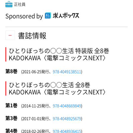
正社員
Sponsored by
書誌情報
ひとりぼっちの○○生活 特装版 全8巻
KADOKAWA〈電撃コミックスNEXT〉
第8巻
(2021-06-25発行、
978-4049138511
)
ひとりぼっちの○○生活 全8巻
KADOKAWA〈電撃コミックスNEXT〉
第1巻
(2014-11-25発行、
978-4048669849
)
第3巻
(2017-01-01発行、
978-4048925679
)
第4巻
(2018-02-26発行、
978-4048936415
)