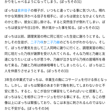
かりをしゃべるようになってしまう。(ぼっちその31)
ぼっちは
倉井佳子
の様子が、いつもと違っている事に気づいた。晴れ
やかな笑顔を浮かべる佳子を相手に、ぼっちは彼女となかよくなれた
のかと思い、彼女に話し掛ける。すると突然佳子が倒れてしまい、ぼ
っちは彼女が今日1日中、熱が高かった事を知る。(ぼっちその32)
ぼっちは以前、調理実習の時に同じ班だった生徒に謝ろうとする。し
かしその生徒が、
二子乃咲
か
二子乃継
のどちらかがわからない。そし
て、ぼっちが勇気を出して二人同時に謝りに行くと、調理実習の時に
同じ班だった乃咲が謝罪を受け入れてくれる。そんな乃咲と乃継と友
達になりたいとぼっちが思う中、乃継が泣きながら乃咲の居場所を尋
ねて来る。乃継と乃咲は姉妹喧嘩をしてしまったらしく、ぼっちは二
人を仲直りさせようとする。(ぼっちその33)
3年生の卒業式でぼっちは、卒業生の胸にコサージュを付ける係となっ
た。しかし、ぼっちは緊張のあまり針で胸を刺してしまわないかと不
安に思う。すると、なこが自分で練習をしてみればいいと提案して、
ぼっちはなこを相手にコサージュを付ける事にする。だが、なこの想
像以上にぼっちは緊張しており、なこは本当に刺されるんのではない
かと不安がる。(ぼっちその34)