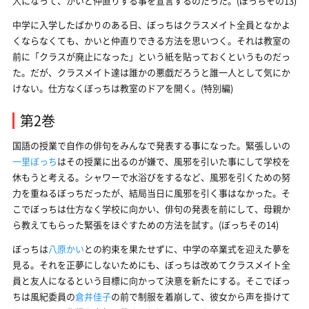
人になって、かいと仲直りする事を宣言するのだった。(ぼっちその13)
中学に入学したばかりのある日、ぼっちはクラスメイト全員となかよ
くならなくても、かいと仲直りできる方法を思いつく。それは教室の
前に「クラスが廃止になった」という紙を貼っておくというものだっ
た。だが、クラスメイト達は誰かの悪戯だろうと誰一人として気にか
けない。仕方なくぼっちは教室のドアを開く。(特別編)
第2巻
国語の授業で自作の俳句をみんなで発表する事になった。緊張しいの
一里ぼっち
はその授業に出るのが嫌で、風邪を引いた事にして学校を
休もうと考える。シャワーで水浴びをするなど、風邪を引くための努
力を重ねるぼっちだったが、結局当日に風邪を引く事はなかった。そ
こでぼっちは仕方なく学校に向かい、俳句の発表を前にして、母親か
ら教えてもらった緊張をほぐすための方法を試す。(ぼっちその14)
ぼっちは
八原かい
との約束を果たせずに、中学の卒業式を迎えた夢を
見る。それを正夢にしないためにも、ぼっちは改めてクラスメイト全
員と友人になるという目標に向かって決意を新たにする。そこでぼっ
ちは風紀委員の
倉井佳子
の前で制服を着崩して、彼女から声を掛けて