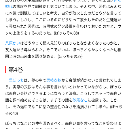
照代
の態度を見て訓練だと気づいてしまう。そんな中、照代はみんな
に本気で訓練してほしいと考え、自分が放火したのだとウソを言って
しまう。しかし、ここにいるのにどうやって放火したのだと生徒達か
ら尋ねられた照代は、時限式の発火装置を仕掛けておいたのだと、ウ
ソの上塗りをするのだった。(ぼっちその38)
八原かい
はどうやって超人見知りのぼっちとなかよくなったのかと、
友人達から尋ねられた。そこでかいは、ぼっちとなかよくなった幼稚
園当時の出来事を語り始める。(ぼっちその39)
第4巻
一里ぼっち
は、夢の中で
栗枝衣抄
から会話が続かないと言われてしま
う。実際の衣抄はそんな事を言わないとわかっていながらも、ぼっち
は面白い会話ができるようになろうと決意。こうしてネットで面白い
話を調べ始めたぼっちは、まずその話を
砂尾なこ
に披露する。しか
し、その途中でなこに話の整合性のなさを指摘されてしまう。(ぼっち
その40)
ぼっちはなことの仲を深めるべく、面白い事を言ってなこを笑わせよ