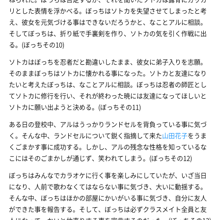
リとした表情を浮かべる。ぼっちはソトカを失望させてしまったと考
え、彼女を元気づける事はできないだろうかと、なことアルに相談。
そしてぼっちは、折り紙で手裏剣を作り、ソトカの気を引く作戦に出
る。(ぼっちその10)
ソトカはぼっちを忍者だと勘違いしたまま、彼女に弟子入りを志願。
そのままぼっちはソトカに懐かれる事になった。ソトカと友達になり
たいと考えたぼっちは、なことアルに相談。ぼっちは忍者の師匠とし
てソトカに修行を行い、それが終わった暁には友達になってほしいと
ソトカに願い出ようと決める。(ぼっちその11)
ある日の登校中、アルはうっかりランドセルを背負っている事に気づ
く。そんな中、ランドセルについて鋭く指摘して来た
山田花子
をうま
くごまかす事に成功する。しかし、アルの残念な性格を知っているな
こにはそのごまかしが通じず、笑われてしまう。(ぼっちその12)
ぼっちはみんなでカラオケに行く事を楽しみにしていたが、いざ当日
になり、人前で歌わなくてはならない事に気づき、大いに動揺する。
そんな中、ぼっちはほかの部屋にかいがいる事に気づき、自分に友人
ができた事を報告する。そして、ぼっちは必ずクラスメイト全員と友