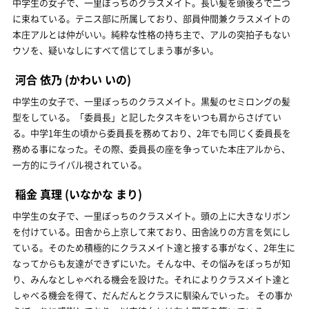
中学生の女子で、一里ぼっちのクラスメイト。長い髪を頭後ろで二つ
に束ねている。テニス部に所属しており、部員仲間兼クラスメイトの
本庄アルとは仲がいい。純粋な性格の持ち主で、アルの突拍子もない
ウソを、疑いなしにすべて信じてしまう事が多い。
河合 依乃
(かわい いの)
中学生の女子で、一里ぼっちのクラスメイト。黒髪のセミロングの髪
型をしている。「委員長」と記したタスキをいつも肩からさげてい
る。中学1年生の頃から委員長を務めており、2年でも同じく委員長を
務める事になった。その際、委員長の座を争っていた本庄アルから、
一方的にライバル視されている。
稲金 真理
(いなかな まり)
中学生の女子で、一里ぼっちのクラスメイト。頭の上に大きなリボン
を付けている。田舎から上京して来ており、田舎訛りの方言を気にし
ている。そのため積極的にクラスメイト達と接する事がなく、2年生に
なってからも友達ができずにいた。そんな中、その悩みをぼっちが知
り、みんなとしゃべれる機会を設けた。それによりクラスメイト達と
しゃべる機会を得て、だんだんとクラスに馴染んでいった。 その事か