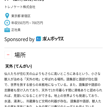
トレノケート株式会社
東京都 新宿区
年収550万円～700万円
正社員
Sponsored by
場所
天外
(てんがい)
仙人たちが住む天の山よりもさらに高いところにあるという、小さな
獣人が治める「天外の地」と呼ばれる場所。語集部と語部が住む国
で、世界を旅する彼らの本拠地になっている。また、語集部や語部の
志願者も受け入れており、天外で1か月暮らす間に資格ありと認められ
れば、見習いになることができる。地上の世界よりも発達しており、
水道、湯沸し、冷蔵庫など文明の利器が存在。 語集部や語部、獣人た
ちの家も天外にあり、トキの家には養父のルーグルも住んでいる。