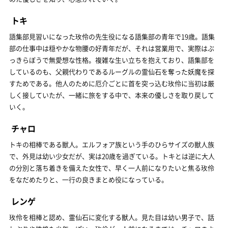
トキ
語集部見習いになった玫伶の先生役になる語集部の青年で19歳。語集
部の仕事中は穏やかな物腰の好青年だが、それは営業用で、実際はぶ
っきらぼうで無愛想な性格。複雑な生い立ちを抱えており、語集部を
しているのも、父親代わりであるルーグルの霊仙石を奪った妖魔を探
すためである。他人のために厄介ごとに首を突っ込む玫伶に当初は厳
しく接していたが、一緒に旅をする中で、本来の優しさを取り戻して
いく。
チャロ
トキの相棒である獣人。エルフォア族という手のひらサイズの獣人族
で、外見は幼い少女だが、実は20歳を過ぎている。トキとは逆に大人
の分別と落ち着きを備えた女性で、早く一人前になりたいと焦る玫伶
をなだめたりと、一行の良きまとめ役になっている。
レンゲ
玫伶を相棒と認め、霊仙石に変化する獣人。見た目は幼い男子で、話