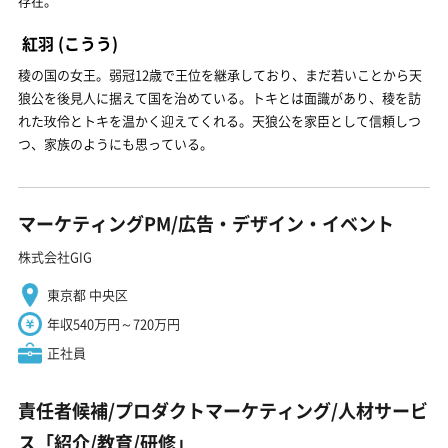
存在。
紅羽
(こうう)
稜の国の女王。弱冠12歳で王位を継承しており、まだ若いことから天
狼公を後見人に据えて国を治めている。トキとは面識があり、稜を訪
れた玫伶とトキを温かく迎えてくれる。天狼公を家臣として信頼しつ
つ、家族のようにも思っている。
マーケティングPM/広告・デザイン・イベント
株式会社GIG
東京都 中央区
年収540万円～720万円
正社員
責任者候補/プロダクトマーケティング/人材サービ
ス「紹介/教育/研修」