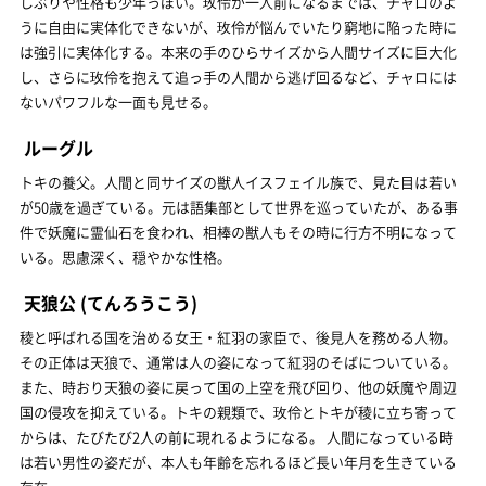
しぶりや性格も少年っぽい。玫伶が一人前になるまでは、チャロのよ
うに自由に実体化できないが、玫伶が悩んでいたり窮地に陥った時に
は強引に実体化する。本来の手のひらサイズから人間サイズに巨大化
し、さらに玫伶を抱えて追っ手の人間から逃げ回るなど、チャロには
ないパワフルな一面も見せる。
ルーグル
トキの養父。人間と同サイズの獣人イスフェイル族で、見た目は若い
が50歳を過ぎている。元は語集部として世界を巡っていたが、ある事
件で妖魔に霊仙石を食われ、相棒の獣人もその時に行方不明になって
いる。思慮深く、穏やかな性格。
天狼公
(てんろうこう)
稜と呼ばれる国を治める女王・紅羽の家臣で、後見人を務める人物。
その正体は天狼で、通常は人の姿になって紅羽のそばについている。
また、時おり天狼の姿に戻って国の上空を飛び回り、他の妖魔や周辺
国の侵攻を抑えている。トキの親類で、玫伶とトキが稜に立ち寄って
からは、たびたび2人の前に現れるようになる。 人間になっている時
は若い男性の姿だが、本人も年齢を忘れるほど長い年月を生きている