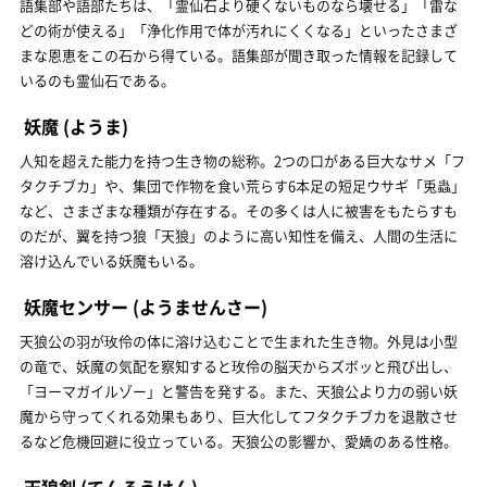
語集部や語部たちは、「霊仙石より硬くないものなら壊せる」「雷な
どの術が使える」「浄化作用で体が汚れにくくなる」といったさまざ
まな恩恵をこの石から得ている。語集部が聞き取った情報を記録して
いるのも霊仙石である。
妖魔
(ようま)
人知を超えた能力を持つ生き物の総称。2つの口がある巨大なサメ「フ
タクチブカ」や、集団で作物を食い荒らす6本足の短足ウサギ「兎蟲」
など、さまざまな種類が存在する。その多くは人に被害をもたらすも
のだが、翼を持つ狼「天狼」のように高い知性を備え、人間の生活に
溶け込んでいる妖魔もいる。
妖魔センサー
(ようませんさー)
天狼公の羽が玫伶の体に溶け込むことで生まれた生き物。外見は小型
の竜で、妖魔の気配を察知すると玫伶の脳天からズボッと飛び出し、
「ヨーマガイルゾー」と警告を発する。また、天狼公より力の弱い妖
魔から守ってくれる効果もあり、巨大化してフタクチブカを退散させ
るなど危機回避に役立っている。天狼公の影響か、愛嬌のある性格。
天狼剣
(てんろうけん)