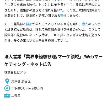
キに助けを求める玫伶。トキと共に弟を探す中で、玫伶は世界の広大
さを知り、語集部の生き方に憧れを抱いた。その後、玫伶は語集部の
志願者として、語集部と語部の国である
天外
に向かう。
そこで語集部と
語部
が果たそうとしている目的を知り、
獣人
の
レンゲ
と絆を結んだ玫伶は、晴れて語集部の資格を得るのだった。こうして
語集部の見習いになった玫伶は、トキと共にさまざまな土地を巡りな
がら、多くの出会いと出来事を経験していく。
法人営業「業界未経験歓迎/マーケ領域」/Webマー
ケティング・ネット広告
株式会社ピアラ
東京都 渋谷区
年収400万円～749万円
正社員