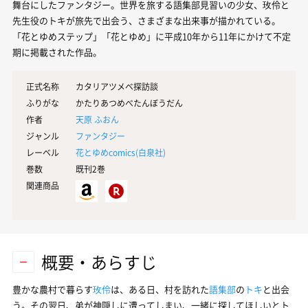
舞台にしたファンタジー。世界を旅する語集部見習いの少女、玫伶と
先生役のトキが旅先で出会う、さまざまな出来事が描かれている。
「花とゆめステップ」「花とゆめ」に平成10年から11年にかけて不定
期に掲載された作品。
正式名称
カタリアツメベ探訪談
ふりがな
かたりあつめべたんぼうだん
作者
天原 ふおん
ジャンル
ファンタジー
レーベル
花とゆめcomics(
白泉社
)
巻数
既刊2巻
関連商品
概要・あらすじ
豊かな農村で暮らす
玫伶
は、ある日、村を訪れた
語集部
の
トキ
と出会
う。その翌日、弟が神隠しに遭ってしまい、一緒に探してほしいとト