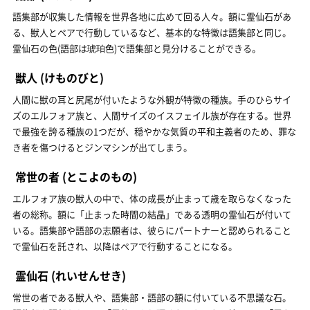
語集部が収集した情報を世界各地に広めて回る人々。額に霊仙石があ
る、獣人とペアで行動しているなど、基本的な特徴は語集部と同じ。
霊仙石の色(語部は琥珀色)で語集部と見分けることができる。
獣人
(けものびと)
人間に獣の耳と尻尾が付いたような外観が特徴の種族。手のひらサイ
ズのエルフォア族と、人間サイズのイスフェイル族が存在する。世界
で最強を誇る種族の1つだが、穏やかな気質の平和主義者のため、罪な
き者を傷つけるとジンマシンが出てしまう。
常世の者
(とこよのもの)
エルフォア族の獣人の中で、体の成長が止まって歳を取らなくなった
者の総称。額に「止まった時間の結晶」である透明の霊仙石が付いて
いる。語集部や語部の志願者は、彼らにパートナーと認められること
で霊仙石を託され、以降はペアで行動することになる。
霊仙石
(れいせんせき)
常世の者である獣人や、語集部・語部の額に付いている不思議な石。