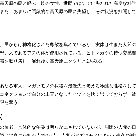
高天原の民と呼ぶ一族の女性。世間ではすでに失われた高度な科
また、あまりに閉鎖的な高天原の民に失望し、その状況を打開し
。民からは神格化された尊敬を集めているが、実体は生きた人間
想い人であるアチの体が使用されている。ヒトマガツの持つ交感
識を取り戻し、崩れゆく高天原にククリと2人残る。
あたる軍人。マガツモノの抹殺を最優先と考える冷酷な性格をし
コネクションで自分の上官となったイヅノを快く思っておらず、
限を奪う。
)
の長老。具体的な年齢は明らかにされていないが、周囲の人間の口ぶ
戦いの真実を知る人物の1人。人類がマガツモノによって生存か滅亡