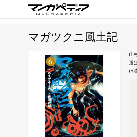
マガツクニ風土記
山
選
け