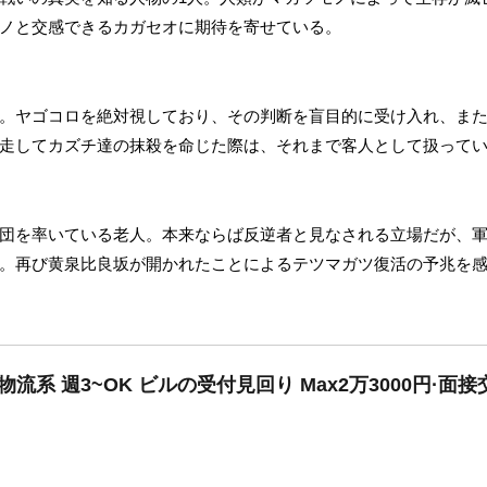
ノと交感できるカガセオに期待を寄せている。
。ヤゴコロを絶対視しており、その判断を盲目的に受け入れ、ま
走してカズチ達の抹殺を命じた際は、それまで客人として扱って
団を率いている老人。本来ならば反逆者と見なされる立場だが、
。再び黄泉比良坂が開かれたことによるテツマガツ復活の予兆を
流系 週3~OK ビルの受付見回り Max2万3000円·面