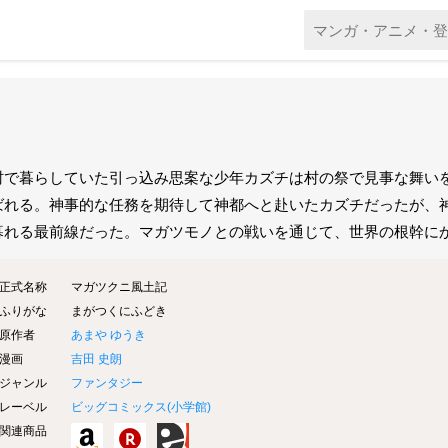
村で暮らしていた引っ込み思案な少年カズチは村の祭で見事な舞い
ばれる。神事的な任務を期待して神都へと赴いたカズチだったが、
暮れる最前線だった。マガツモノとの戦いを通じて、世界の根幹に
正式名称
マガツクニ風土記
ふりがな
まがつくにふどき
原作者
あまや ゆうき
漫画
吉田 史朗
ジャンル
ファンタジー
レーベル
ビッグコミックス(
小学館
)
関連商品