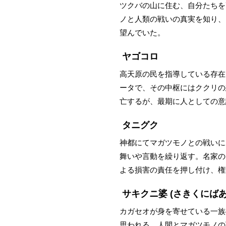
ツクバの山に住む、自分たちを
ノと人類の戦いの真実を知り、
望んでいた。
ヤゴコロ
高天原の民を指導している存在
ータで、その中枢にはククリの
亡するが、最期に人としての意
タニグク
神都にてマガツモノとの戦いに
舞いや言動を繰り返す。名家の
よる損害の責任を押し付け、権
サキクニ婆
(さきくにばあ
カガセオが身を寄せている一族
思われる。人間とマガツモノの