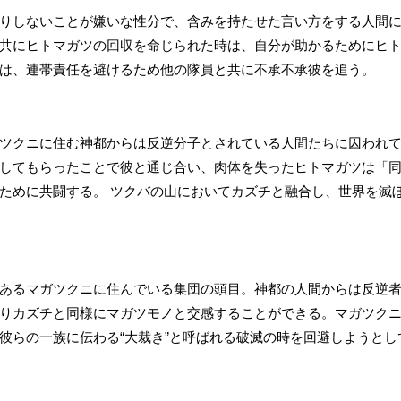
りしないことが嫌いな性分で、含みを持たせた言い方をする人間
共にヒトマガツの回収を命じられた時は、自分が助かるためにヒ
は、連帯責任を避けるため他の隊員と共に不承不承彼を追う。
ツクニに住む神都からは反逆分子とされている人間たちに囚われ
してもらったことで彼と通じ合い、肉体を失ったヒトマガツは「
ために共闘する。 ツクバの山においてカズチと融合し、世界を滅
あるマガツクニに住んでいる集団の頭目。神都の人間からは反逆
りカズチと同様にマガツモノと交感することができる。マガツク
彼らの一族に伝わる“大裁き”と呼ばれる破滅の時を回避しようとし