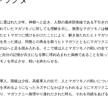
に選ばれた少年。神都へと赴き、人類の最終防衛線である千引き
れていたマガツモノに対しても理解を示し、無害なマガツモノは
たヒトマガツに情けをかけたことにより、解き放たれたヒトマガ
を失った彼は、同胞との再会を願うヒトマガツとともにマガツク
の山へと足を踏み入れる。そこで彼は人とマガツモノの戦いの全
また自分の記憶が兵士になる際に埋め込まれた偽物であることを知
モノを停止させ、戦いを終わらせる。
軍人。階級は少佐。高級軍人の出で、人とマガツモノの戦いにつ
を求めるようになったカズチになかばさらわれるようにマガツク
り、マガツクニへ無理やり連れだされた時も、それを功績をあげ