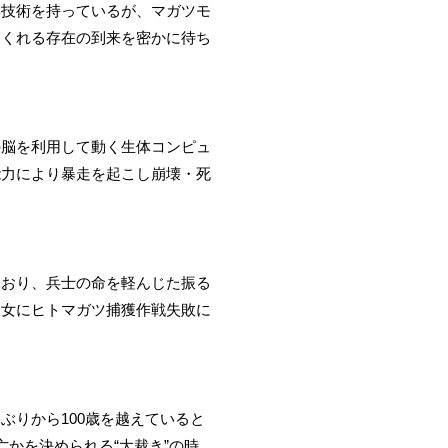
学技術を持っているが、マガツモ
てくれる存在の到来を密かに待ち
の脳を利用して動く生体コンピュ
能力により暴走を起こし崩壊・死
ており、兵士の命を軽んじた振る
彼女にヒトマガツ捕獲作戦失敗に
りから100歳を越えていると
かを決められる“大裁き”の時