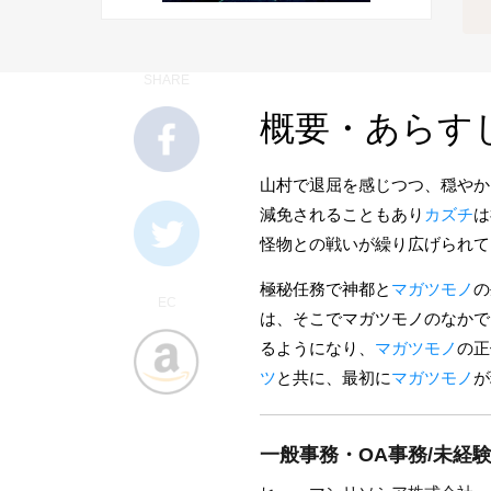
SHARE
概要・あらす
山村で退屈を感じつつ、穏やか
減免されることもあり
カズチ
は
怪物との戦いが繰り広げられて
極秘任務で神都と
マガツモノ
の
EC
は、そこでマガツモノのなかで
るようになり、
マガツモノ
の正
ツ
と共に、最初に
マガツモノ
が
一般事務・OA事務/未経