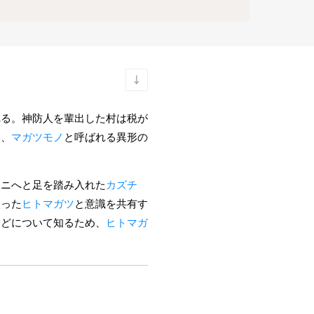
れる。神防人を輩出した村は税が
い、
マガツモノ
と呼ばれる異形の
クニへと足を踏み入れた
カズチ
失った
ヒトマガツ
と意識を共有す
などについて知るため、
ヒトマガ