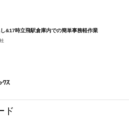
無し&17時立飛駅倉庫内での簡単事務軽作業
社
ード