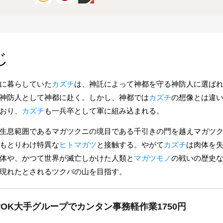
じ
に暮らしていた
カズチ
は、神託によって神都を守る神防人に選ば
神防人として神都に赴く。しかし、神都では
カズチ
の想像とは違
おり、
カズチ
も一兵卒として軍に組み込まれる。
生息範囲であるマガツクニの境目である千引きの門を越えマガツ
もとりわけ特異な
ヒトマガツ
と接触する。やがて
カズチ
は肉体を
体や、かつて世界が滅亡しかけた人類と
マガツモノ
の戦いの歴史
現れたとされるツクバの山を目指す。
験OK大手グループでカンタン事務軽作業1750円