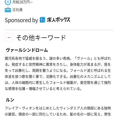
月給28万円～
正社員
Sponsored by
その他キーワード
ヴァールシンドローム
銀河系各地で猛威を振るう、謎の多い奇病。「ヴァール」とも呼ばれ
る。発症すると突然精神に異常をきたし、身体能力が高まるが、我を
失って凶暴化し、周囲を襲うようになる。フォールド波と呼ばれる生
体波を放つ歌を聞く事で、沈静化できる。凶暴化のメカニズムとして
は、人体の細胞内に寄生したフォールド細菌が、亜空間を通じて強烈
な感情を伝播・増幅させていると考えられている。
ルン
フレイア・ヴィオンをはじめとしたウィンダミア人の頭部にある独特
の器官。頭皮の一部に同化しているため、髪の毛の一部に見え、男性