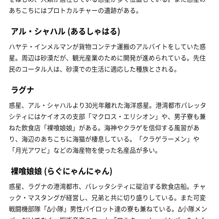
あちこちにはプロトカルチャーの遺跡がある。
アル・シャハル
(あるしゃはる)
ハヤテ・インメルマンが貨物コンテナ運搬のアルバイトをしていた惑
星。周辺は砂漠だが、観光産業のために開発が進められている。先住
民のコータル人は、砂漠での生活に適応した種族とされる。
ラグナ
惑星、アル・シャハルより30光年離れた海洋惑星。港湾都市バレッタ
シティにはケイオスの支部「マクロス・エリシオン」や、男子寮も兼
ねた飲食店「裸喰娘娘」がある。海神やクラゲを信仰する風習があ
り、海辺のあちこちに海猫が棲息している。「クラゲラーメン」や
「月光アワビ」などの海産物を使った名産品が多い。
裸喰娘娘
(らぐにゃんにゃん)
惑星、ラグナの港湾都市、バレッタシティに碇泊する飲食店船。チャ
ック・マスタングが経営し、兄弟と共に切り盛りしている。また可変
戦闘機部隊「Δ小隊」男性パイロット達の寮も兼ねている。Δ小隊メン