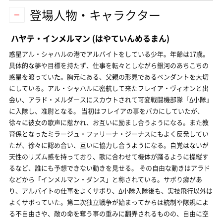
登場人物・キャラクター
ハヤテ・インメルマン
(はやていんめるまん)
惑星アル・シャハルの港でアルバイトをしている少年。年齢は17歳。
具体的な夢や目標を持たず、仕事を転々としながら銀河のあちこちの
惑星を渡っていた。胸元にある、父親の形見であるペンダントを大切
にしている。アル・シャハルに密航して来たフレイア・ヴィオンと出
会い、アラド・メルダースにスカウトされて可変戦闘機部隊「Δ小隊」
に入隊し、准尉となる。 当初はフレイアの事をバカにしていたが、
徐々に彼女の歌声に惹かれ、お互いに励まし合うようになる。また教
育係となったミラージュ・ファリーナ・ジーナスにもよく反発してい
たが、徐々に認め合い、互いに協力し合うようになる。自覚はないが
天性のリズム感を持っており、歌に合わせて機体が踊るように操縦す
るなど、誰にも予想できない動きを見せる。 その自由な動きはアラド
などから「インメルマン・ダンス」と称されている。サボり癖があ
り、アルバイトの仕事をよくサボり、Δ小隊入隊後も、実技飛行以外は
よくサボっていた。第二次独立戦争が始まってからは統制や隊規によ
る不自由さや、敵の命を奪う事の重みに翻弄されるものの、自由に空