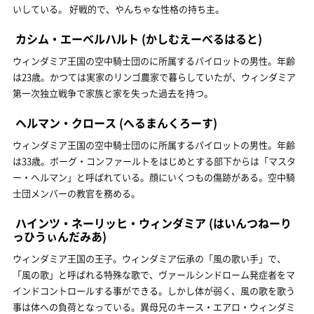
いしている。 好戦的で、やんちゃな性格の持ち主。
カシム・エーベルハルト
(かしむえーべるはると)
ウィンダミア王国の空中騎士団のに所属するパイロットの男性。年齢
は23歳。かつては実家のリンゴ農家で暮らしていたが、ウィンダミア
第一次独立戦争で家族と家を失った過去を持つ。
ヘルマン・クロース
(へるまんくろーす)
ウィンダミア王国の空中騎士団のに所属するパイロットの男性。年齢
は33歳。ボーグ・コンファールトをはじめとする部下からは「マスタ
ー・へルマン」と呼ばれている。顔にいくつもの傷跡がある。空中騎
士団メンバーの教官を務める。
ハインツ・ネーリッヒ・ウィンダミア
(はいんつねーり
っひうぃんだみあ)
ウィンダミア王国の王子。ウィンダミア伝承の「風の歌い手」で、
「風の歌」と呼ばれる特殊な歌で、ヴァールシンドローム発症者をマ
インドコントロールする事ができる。しかし体が弱く、風の歌を歌う
事は体への負荷となっている。異母兄のキース・エアロ・ウィンダミ