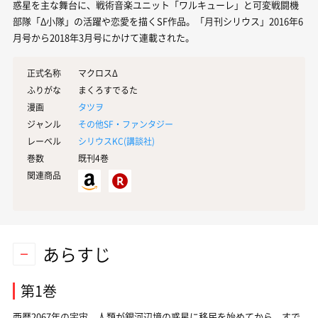
惑星を主な舞台に、戦術音楽ユニット「ワルキューレ」と可変戦闘機
部隊「Δ小隊」の活躍や恋愛を描くSF作品。「月刊シリウス」2016年6
月号から2018年3月号にかけて連載された。
正式名称
マクロスΔ
ふりがな
まくろすでるた
漫画
タツヲ
ジャンル
その他SF・ファンタジー
レーベル
シリウスKC(
講談社
)
巻数
既刊4巻
関連商品
あらすじ
第1巻
西暦2067年の宇宙。人類が銀河辺境の惑星に移民を始めてから、すで