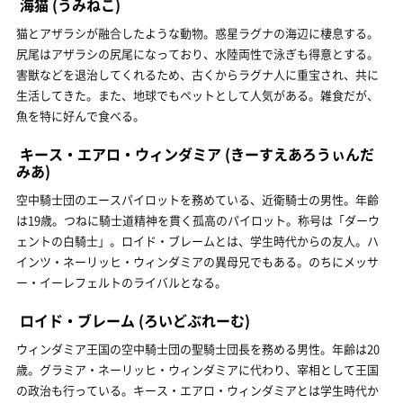
海猫
(うみねこ)
猫とアザラシが融合したような動物。惑星ラグナの海辺に棲息する。
尻尾はアザラシの尻尾になっており、水陸両性で泳ぎも得意とする。
害獣などを退治してくれるため、古くからラグナ人に重宝され、共に
生活してきた。また、地球でもペットとして人気がある。雑食だが、
魚を特に好んで食べる。
キース・エアロ・ウィンダミア
(きーすえあろうぃんだ
みあ)
空中騎士団のエースパイロットを務めている、近衛騎士の男性。年齢
は19歳。つねに騎士道精神を貫く孤高のパイロット。称号は「ダーウ
ェントの白騎士」。ロイド・ブレームとは、学生時代からの友人。ハ
インツ・ネーリッヒ・ウィンダミアの異母兄でもある。のちにメッサ
ー・イーレフェルトのライバルとなる。
ロイド・ブレーム
(ろいどぶれーむ)
ウィンダミア王国の空中騎士団の聖騎士団長を務める男性。年齢は20
歳。グラミア・ネーリッヒ・ウィンダミアに代わり、宰相として王国
の政治も行っている。キース・エアロ・ウィンダミアとは学生時代か