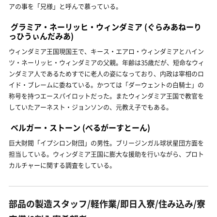
アの事を「兄様」と呼んで慕っている。
グラミア・ネーリッヒ・ウィンダミア
(ぐらみあねーり
っひうぃんだみあ)
ウィンダミア王国現国王で、キース・エアロ・ウィンダミアとハイン
ツ・ネーリッヒ・ウィンダミアの父親。年齢は35歳だが、短命なウィ
ンダミア人であるためすでに老人の姿になっており、内政は宰相のロ
イド・ブレームに委ねている。かつては「ダーウェントの白騎士」の
称号を持つエースパイロットだった。またウィンダミア王国で教官を
していたアーネスト・ジョンソンの、元教え子でもある。
ベルガー・ストーン
(べるがーすとーん)
巨大財閥「イプシロン財団」の男性。ブリージンガル球状星団方面を
担当している。ウィンダミア王国に膨大な援助を行いながら、プロト
カルチャーに関する調査をしている。
部品の製造スタッフ/軽作業/即日入寮/住み込み/寮