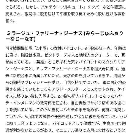
けられる。 しかし、ハヤテや「ワルキューレ」メンバーなど仲間達に
支えられ、銀河中に歌を届けて平和を取り戻すために歌い続ける事を
誓う。
ミラージュ・ファリーナ・ジーナス
(みらーじゅふぁり
ーなじーなす)
可変戦闘機部隊「Δ小隊」の女性パイロット。Δ小隊の紅一点。年齢は
18歳で、階級は少尉。ゼントラーディ人と地球人のクォーターで、耳
が尖っている。「英雄」とも呼ばれた天才パイロットのマクシミリア
ン・ジーナスと、ミリア・ファリーナ・ジーナスを祖父母に持つ。過
去に新統合軍に所属していたが、天才の血を引いている事で、周囲か
らの期待やプレッシャーを受け、自信を持てずにいた。 軍に居心地の
悪さを感じていたところをアラド・メルダースにスカウトされ、ケイ
オスに移りΔ小隊に入隊する。Δ小隊の新人パイロットとなったハヤ
テ・インメルマンの教育係を任され、自由奔放でサボり癖のある彼に
手を焼いている。このため当初はハヤテの事を認めず、何度か衝突し
ていたが、Δ小隊での試験や任務を通して徐々に彼を認めていき、互い
に励まし合うようになる。 パイロットとして優秀だが、生真面目で融
通が利かないところがあり、マニュアル通りで応用に欠けるという欠