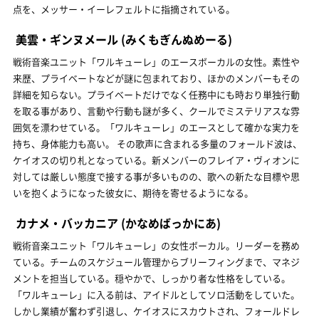
点を、メッサー・イーレフェルトに指摘されている。
美雲・ギンヌメール
(みくもぎんぬめーる)
戦術音楽ユニット「ワルキューレ」のエースボーカルの女性。素性や
来歴、プライベートなどが謎に包まれており、ほかのメンバーもその
詳細を知らない。プライベートだけでなく任務中にも時おり単独行動
を取る事があり、言動や行動も謎が多く、クールでミステリアスな雰
囲気を漂わせている。「ワルキューレ」のエースとして確かな実力を
持ち、身体能力も高い。 その歌声に含まれる多量のフォールド波は、
ケイオスの切り札となっている。新メンバーのフレイア・ヴィオンに
対しては厳しい態度で接する事が多いものの、歌への新たな目標や思
いを抱くようになった彼女に、期待を寄せるようになる。
カナメ・バッカニア
(かなめばっかにあ)
戦術音楽ユニット「ワルキューレ」の女性ボーカル。リーダーを務め
ている。チームのスケジュール管理からブリーフィングまで、マネジ
メントを担当している。穏やかで、しっかり者な性格をしている。
「ワルキューレ」に入る前は、アイドルとしてソロ活動をしていた。
しかし業績が奮わず引退し、ケイオスにスカウトされ、フォールドレ