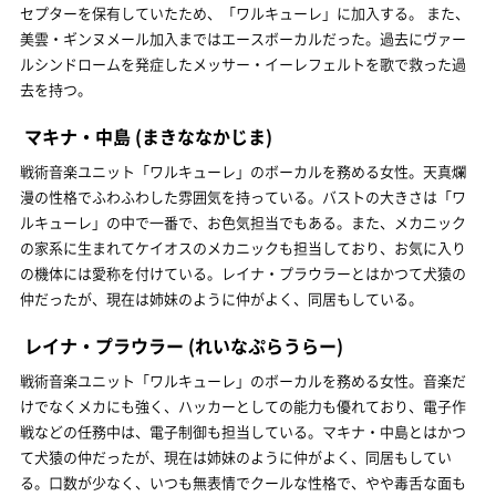
セプターを保有していたため、「ワルキューレ」に加入する。 また、
美雲・ギンヌメール加入まではエースボーカルだった。過去にヴァー
ルシンドロームを発症したメッサー・イーレフェルトを歌で救った過
去を持つ。
マキナ・中島
(まきななかじま)
戦術音楽ユニット「ワルキューレ」のボーカルを務める女性。天真爛
漫の性格でふわふわした雰囲気を持っている。バストの大きさは「ワ
ルキューレ」の中で一番で、お色気担当でもある。また、メカニック
の家系に生まれてケイオスのメカニックも担当しており、お気に入り
の機体には愛称を付けている。レイナ・プラウラーとはかつて犬猿の
仲だったが、現在は姉妹のように仲がよく、同居もしている。
レイナ・プラウラー
(れいなぷらうらー)
戦術音楽ユニット「ワルキューレ」のボーカルを務める女性。音楽だ
けでなくメカにも強く、ハッカーとしての能力も優れており、電子作
戦などの任務中は、電子制御も担当している。マキナ・中島とはかつ
て犬猿の仲だったが、現在は姉妹のように仲がよく、同居もしてい
る。口数が少なく、いつも無表情でクールな性格で、やや毒舌な面も