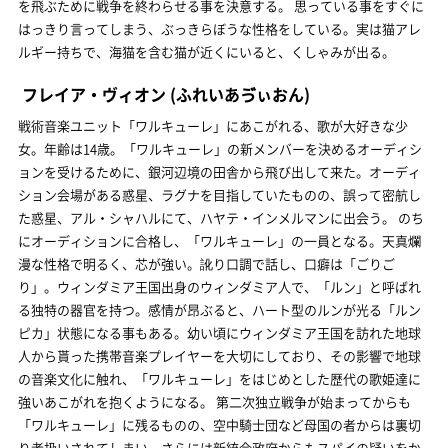
を飛ぶために戦争を終わらせる事を決意する。 思っている事をすぐに
はっきり言ってしまう、ぶっきらぼうな性格をしている。実は猫アレ
ルギー持ちで、海猫を含む猫が近くにいると、くしゃみが出る。
フレイア・ヴィオン
(ふれいあゔぃおん)
戦術音楽ユニット「ワルキューレ」にあこがれる、歌が大好きな少
女。年齢は14歳。「ワルキューレ」の新メンバーを決めるオーディシ
ョンを受けるために、銀河辺境の田舎から飛び出して来た。オーディ
ション会場がある惑星、ラグナを目指していたものの、誤って密航し
た惑星、アル・シャハルにて、ハヤテ・インメルマンに出会う。 のち
にオーディションに合格し、「ワルキューレ」の一員となる。天真爛
漫な性格で明るく、芯が強い。訛り口調で話し、口癖は「ごりご
り」。ウィンダミア王国出身のウィンダミア人で、「ルン」と呼ばれ
る独特の器官を持つ。感情が昂ぶると、ハート型のルンが光る「ルン
ピカ」状態になる事もある。幼い頃にウィンダミア王国を訪れた地球
人から貰った携帯音楽プレイヤーを大切にしており、その影響で地球
の音楽文化に触れ、「ワルキューレ」をはじめとした歴代の歌姫達に
強いあこがれを抱くようになる。 第二次独立戦争が始まってからも
「ワルキューレ」に残るものの、空中騎士団など母国の者からは裏切
り者扱いされてしまい、さらには新統合政府からもスパイの疑いをか