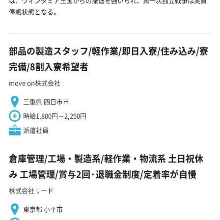
は、ウィンダミア王国からの撤退を強いられ、第一次独立戦争は実質
停戦状態となる。
部品の製造スタッフ/軽作業/即日入寮/住み込み/寮
完備/8割入寮希望者
move on株式会社
三重県 四日市市
時給1,800円～2,250円
派遣社員
倉庫管理/工場・製造系/軽作業・物流系 土日祝休
み 工場管理/賞与2回·退職金制度/定着率が自慢
株式会社リード
東京都 小平市