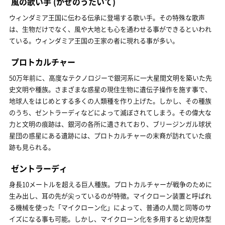
風の歌い手
(かぜのうたいて)
ウィンダミア王国に伝わる伝承に登場する歌い手。その特殊な歌声
は、生物だけでなく、風や大地とも心を通わせる事ができるといわれ
ている。ウィンダミア王国の王家の者に現れる事が多い。
プロトカルチャー
50万年前に、高度なテクノロジーで銀河系に一大星間文明を築いた先
史文明や種族。さまざまな惑星の現住生物に遺伝子操作を施す事で、
地球人をはじめとする多くの人類種を作り上げた。しかし、その種族
のうち、ゼントラーディなどによって滅ぼされてしまう。その偉大な
力と文明の痕跡は、銀河の各所に遺されており、ブリージンガル球状
星団の惑星にある遺跡には、プロトカルチャーの末裔が訪れていた痕
跡も見られる。
ゼントラーディ
身長10メートルを超える巨人種族。プロトカルチャーが戦争のために
生み出し、耳の先が尖っているのが特徴。マイクローン装置と呼ばれ
る機械を使った「マイクローン化」によって、普通の人間と同等のサ
イズになる事も可能。しかし、マイクローン化を多用すると幼児体型