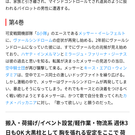
は、家族と引き離され、マインドコントロールてされ道具のように扱
われるパイロットの男性に遭遇する。
第4巻
可変戦闘機部隊「
Δ小隊
」のエースである
メッサー・イーレフェルト
に、
ヴァールシンドローム
の症状が再発し始める。2年前にヴァールシ
ンドロームになっていた彼には、すでにヴァール化の兆候が見え始め
ており、
ハヤテ・インメルマン
と
ミラージュ・ファリーナ・ジーナス
は彼の過去と思いを知る。転属が決まったメッサーの見送りの当日、
空中騎士団
が再び襲撃して来る。メッサーと
キース・エアロ・ウィン
ダミア
は、空中でエース同士の激しいドッグファイトを繰り広げる。
しかし激戦の中で、メッサーはヴァールシンドロームが再発してしま
い、暴走しそうになってしまう。それでもキースとの決着をつけるべ
く戦い続けようとするメッサーは、かつて歌で自分を救ってくれた
カ
ナメ・バッカニア
に対し、「歌って欲しい」と願うのだった。
搬入・荷揚げ/イベント設営/軽作業・物流系 週休3
日もOK 大黒柱として 胸を張れる安定をここで 荷