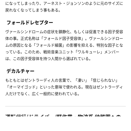
になってしまったり、アーネスト・ジョンソンのように元のサイズに
戻れなくなってしまう事もある。
フォールドレセプター
ヴァールシンドロームの症状を鎮静化、もしくは促進できる因子受容
体の事。正式名称は「フォールド因子受容体」。ヴァールシンドロー
ムの原因となる「フォールド細菌」の影響を抑える、特別な因子とな
っている。このため、戦術音楽ユニット「ワルキューレ」メンバー
は、この因子受容体を持つ人間から選ばれている。
デカルチャー
もともとはゼントラーディ人の言葉で、「凄い」「信じられない」
「オーマイゴッド」といった意味で使われる。現在はゼントラーディ
人だけでなく、広く一般的に使われている。
運転代行/ドライバー/軽作業・物流系 幼稚園への
送迎STAFF 決まったコースで安心 時間給保証あり