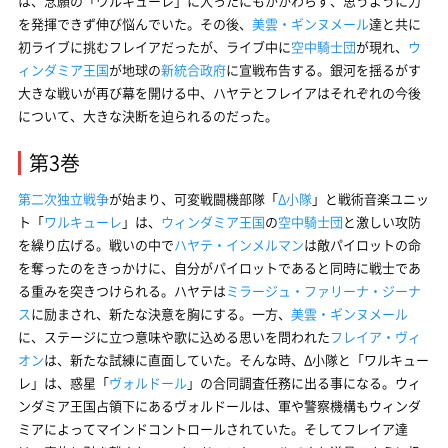
は、念願の「ワルキューレ」に入ったにもかかわらず、思うように力
を発揮できず伸び悩んでいた。その後、
美雲・ギンヌメール
達と共に
初ライブに挑むフレイアだったが、ライブ中に
空中騎士団
が現れ、
ウ
ィンダミア王国
が地球の
新統合政府
に宣戦布告する。銀河を揺るがす
大きな戦いが再び幕を開ける中、ハヤテとフレイアはそれぞれの今後
について、大きな決断を迫られるのだった。
第3巻
第二次独立戦争
が始まり、可変戦闘機部隊「
Δ小隊
」と戦術音楽ユニッ
ト「
ワルキューレ
」は、
ウィンダミア王国
の
空中騎士団
と激しい攻防
を繰り広げる。戦いの中で
ハヤテ・インメルマン
は敵パイロットの命
を奪ったのをきっかけに、自分がパイロットであると同時に戦士であ
る重みを突きつけられる。ハヤテは
ミラージュ・ファリーナ・ジーナ
ス
に励まされ、新たな決意を胸にする。一方、
美雲・ギンヌメール
に、ステージに立つ意味や歌に込める思いを問われた
フレイア・ヴィ
オン
は、新たな試練に直面していた。そんな時、Δ小隊と「ワルキュー
レ」は、惑星「
ヴォルドール
」の合同調査任務に出る事になる。ウィ
ンダミア王国占領下にあるヴォルドールは、軍や警察機構もウィンダ
ミアによってマインドコントロールされていた。そしてフレイア達