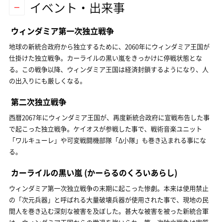
イベント・出来事
ウィンダミア第一次独立戦争
地球の新統合政府から独立するために、2060年にウィンダミア王国が
仕掛けた独立戦争。カーライルの黒い嵐をきっかけに停戦状態とな
る。この戦争以降、ウィンダミア王国は経済封鎖するようになり、人
の出入りにも厳しくなる。
第二次独立戦争
西暦2067年にウィンダミア王国が、再度新統合政府に宣戦布告した事
で起こった独立戦争。ケイオスが参戦した事で、戦術音楽ユニット
「ワルキューレ」や可変戦闘機部隊「Δ小隊」も巻き込まれる事にな
る。
カーライルの黒い嵐
(かーらるのくろいあらし)
ウィンダミア第一次独立戦争の末期に起こった惨劇。本来は使用禁止
の「次元兵器」と呼ばれる大量破壊兵器が使用された事で、現地の民
間人を巻き込む深刻な被害を及ぼした。甚大な被害を被った新統合軍