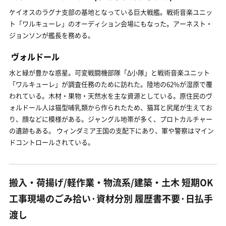
ケイオスのラグナ支部の基地となっている巨大戦艦。戦術音楽ユニッ
ト「ワルキューレ」のオーディション会場にもなった。アーネスト・
ジョンソンが艦長を務める。
ヴォルドール
水と緑が豊かな惑星。可変戦闘機部隊「Δ小隊」と戦術音楽ユニット
「ワルキューレ」が調査任務のために訪れた。陸地の62%が湿原で覆
われている。木材・果物・天然水を主な資源としている。原住民のヴ
ォルドール人は猫型哺乳類から作られたため、猫耳と尻尾が生えてお
り、顔などに模様がある。ジャングル地帯が多く、プロトカルチャー
の遺跡もある。 ウィンダミア王国の支配下にあり、軍や警察はマイン
ドコントロールされている。
搬入・荷揚げ/軽作業・物流系/建築・土木 短期OK
工事現場のごみ拾い·資材分別 履歴書不要·日払手
渡し