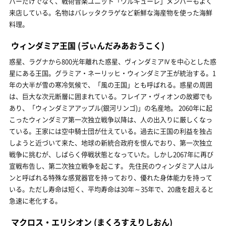
バーだけでなく、戦術音楽ユニット「ワルキューレ」メンバーもよく
来店している。名物はバレッタクラゲなど新鮮な海産物を使った海鮮
料理。
ウィンダミア王国
(ゔぃんだみあおうこく)
惑星、ラグナから800光年離れた惑星、ヴィンダミアⅣを中心とした惑
星にある王国。グラミア・ネーリッヒ・ウィンダミア王が統治する。1
年の大半が雪の寒冷気候で、「風の王国」とも呼ばれる。惑星の周囲
は、巨大な次元断層に囲まれている。フレイア・ヴィオンの故郷でも
あり、「ウィンダミアアップル(銀河リンゴ)」の名産地。 2060年に起
こったウィンダミア第一次独立戦争以降は、人の出入りに厳しくなっ
ている。王家には空中騎士団が仕えている。過去に王国の利益を独占
しようと近づいて来た、地球の新統合政府を恨んでおり、第一次独立
戦争に挑むが、しばらく停戦状態となっていた。しかし2067年に再び
宣戦布告し、第二次独立戦争を起こす。 先住民のウィンダミア人はル
ンと呼ばれる特殊な感覚器官を持っており、優れた身体能力を持って
いる。ただし寿命は短く、平均寿命は30年～35年で、20歳を超えると
急速に老化する。
マクロス・エリシオン
(まくろすえりしおん)