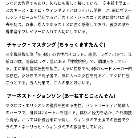
ンなどの教官でもあり、彼らにも厳しく接している。 空中騎士団エー
スのキース・エアロ・ウィンダミアとはライバル関係。2年前にヴァー
ルシンドロームを発症するが、カナメ・バッカニアの歌に救われた過
去を持つ。以来、恩人であるカナメに強く感謝しており、彼女の歌を
携帯音楽プレイヤーに入れて大切にしている。
チャック・マスタング
(ちゃっくますたんぐ)
可変戦闘機部隊「Δ小隊」の男性パイロット。惑星、ラグナ出身で、年
齢は24歳。普段はラグナ星にある「裸喰娘娘」で、調理人をしてい
る。主に早期警戒任務を担当。明るい性格でΔ小隊のムードメーカー的
な存在。女好きでお調子者で、気に入った女性を見ると、すぐに口説
こうとする。五人兄弟で、四人の弟と妹がいる。
アーネスト・ジョンソン
(あーねすとじょんそん)
マクロス・エリシオンの艦長を務める男性。ゼントラーディと地球人
のハーフで、身長は2メートルを超える。体格と怪力を活かした格闘技
も得意。かつては新統合軍に所属し、ウィンダミア王国での任務でグ
ラミア・ネーリッヒ・ウィンダミアの教官をしていた。