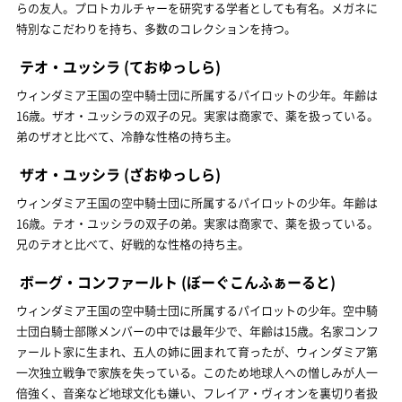
らの友人。プロトカルチャーを研究する学者としても有名。メガネに
特別なこだわりを持ち、多数のコレクションを持つ。
テオ・ユッシラ
(ておゆっしら)
ウィンダミア王国の空中騎士団に所属するパイロットの少年。年齢は
16歳。ザオ・ユッシラの双子の兄。実家は商家で、薬を扱っている。
弟のザオと比べて、冷静な性格の持ち主。
ザオ・ユッシラ
(ざおゆっしら)
ウィンダミア王国の空中騎士団に所属するパイロットの少年。年齢は
16歳。テオ・ユッシラの双子の弟。実家は商家で、薬を扱っている。
兄のテオと比べて、好戦的な性格の持ち主。
ボーグ・コンファールト
(ぼーぐこんふぁーると)
ウィンダミア王国の空中騎士団に所属するパイロットの少年。空中騎
士団白騎士部隊メンバーの中では最年少で、年齢は15歳。名家コンフ
ァールト家に生まれ、五人の姉に囲まれて育ったが、ウィンダミア第
一次独立戦争で家族を失っている。このため地球人への憎しみが人一
倍強く、音楽など地球文化も嫌い、フレイア・ヴィオンを裏切り者扱