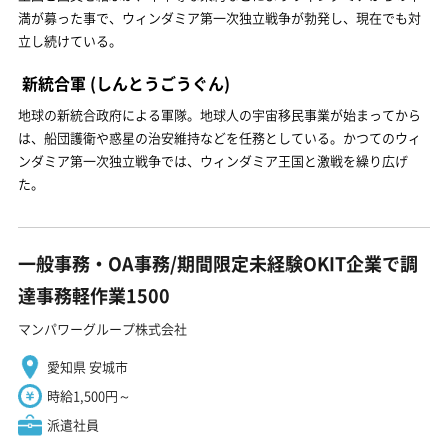
満が募った事で、ウィンダミア第一次独立戦争が勃発し、現在でも対
立し続けている。
新統合軍
(しんとうごうぐん)
地球の新統合政府による軍隊。地球人の宇宙移民事業が始まってから
は、船団護衛や惑星の治安維持などを任務としている。かつてのウィ
ンダミア第一次独立戦争では、ウィンダミア王国と激戦を繰り広げ
た。
一般事務・OA事務/期間限定未経験OKIT企業で調
達事務軽作業1500
マンパワーグループ株式会社
愛知県 安城市
時給1,500円～
派遣社員