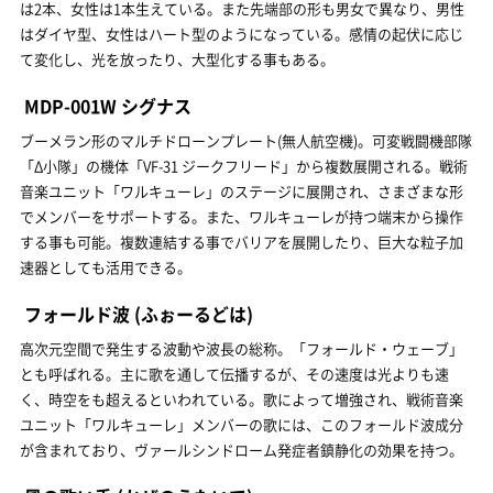
は2本、女性は1本生えている。また先端部の形も男女で異なり、男性
はダイヤ型、女性はハート型のようになっている。感情の起伏に応じ
て変化し、光を放ったり、大型化する事もある。
MDP-001W シグナス
ブーメラン形のマルチドローンプレート(無人航空機)。可変戦闘機部隊
「Δ小隊」の機体「VF-31 ジークフリード」から複数展開される。戦術
音楽ユニット「ワルキューレ」のステージに展開され、さまざまな形
でメンバーをサポートする。また、ワルキューレが持つ端末から操作
する事も可能。複数連結する事でバリアを展開したり、巨大な粒子加
速器としても活用できる。
フォールド波
(ふぉーるどは)
高次元空間で発生する波動や波長の総称。「フォールド・ウェーブ」
とも呼ばれる。主に歌を通して伝播するが、その速度は光よりも速
く、時空をも超えるといわれている。歌によって増強され、戦術音楽
ユニット「ワルキューレ」メンバーの歌には、このフォールド波成分
が含まれており、ヴァールシンドローム発症者鎮静化の効果を持つ。