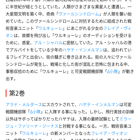
に半世紀が経とうとしていた。人類がさまざまな異星人と遭遇し、一
大星間文明を築く中、奇病「
ヴァールシンドローム
」が人類を襲い始
めていた。このヴァールシンドロームに対抗するために結成された戦
術音楽ユニット「
ワルキューレ
」にあこがれる少女の
フレイア・ヴィ
オン
は、故郷を飛び出し「ワルキューレ」のオーディションを受ける
ために、惑星、
アル・シャハル
に密航していた。アル・シャハルの港
でアルバイトをしている少年の
ハヤテ・インメルマン
は、追われてい
るフレイアと出会い、街の騒ぎに巻き込まれる。街の人々にヴァール
シンドロームが発生し、戦場と化した街が混乱と恐怖に包まれる中、
事態収拾のために「ワルキューレ」と可変戦闘機部隊「
Δ小隊
」が動き
出す。
第2巻
アラド・メルダース
にスカウトされて、
ハヤテ・インメルマン
は可変
戦闘機部隊「
Δ小隊
」に入隊する事になった。しかし、飛行実技の訓練
以外はサボってばかりだったハヤテは、入隊の最終試験として
ミラー
ジュ・ファリーナ・ジーナス
と対戦する事になる。一方、戦術音楽ユ
ニット「
ワルキューレ
」の新メンバーとなった
フレイア・ヴィオン