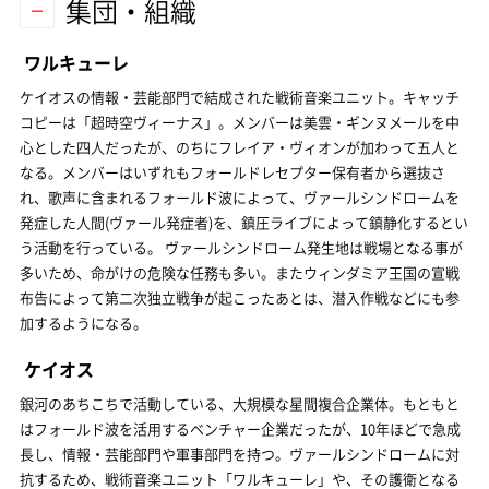
集団・組織
ワルキューレ
ケイオスの情報・芸能部門で結成された戦術音楽ユニット。キャッチ
コピーは「超時空ヴィーナス」。メンバーは美雲・ギンヌメールを中
心とした四人だったが、のちにフレイア・ヴィオンが加わって五人と
なる。メンバーはいずれもフォールドレセプター保有者から選抜さ
れ、歌声に含まれるフォールド波によって、ヴァールシンドロームを
発症した人間(ヴァール発症者)を、鎮圧ライブによって鎮静化するとい
う活動を行っている。 ヴァールシンドローム発生地は戦場となる事が
多いため、命がけの危険な任務も多い。またウィンダミア王国の宣戦
布告によって第二次独立戦争が起こったあとは、潜入作戦などにも参
加するようになる。
ケイオス
銀河のあちこちで活動している、大規模な星間複合企業体。もともと
はフォールド波を活用するベンチャー企業だったが、10年ほどで急成
長し、情報・芸能部門や軍事部門を持つ。ヴァールシンドロームに対
抗するため、戦術音楽ユニット「ワルキューレ」や、その護衛となる