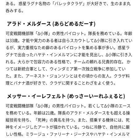
ある。 惑星ラグナ名物の「バレッタクラゲ」が大好きで、生のまま丸
呑みする。
アラド・メルダース
(あらどめるだーす)
可変戦闘機部隊「Δ小隊」の男性パイロット。隊長を務めている。年齢
は33歳。才能や実力のある者は自らスカウトしてΔ小隊に引き入れてい
るが、実力重視なため癖のあるパイロットを集める事が多い。惑星ラ
グナで出会ったハヤテ・インメルマンに才能を見出し、Δ小隊に引き入
れる。大らかで包容力のある性格で、チームの頼れる兄貴的存在。 か
つては新統合軍として、ウィンダミア第一次独立戦争に参加してい
た。また、アーネスト・ジョンソンとはその頃からの友人。クラゲ料
理とバナナ酒が好きで、クラゲに関することわざをよく使う。
メッサー・イーレフェルト
(めっさーいーれふぇると)
可変戦闘機部隊「Δ小隊」の男性パイロット。若くしてΔ小隊のエース
を務めている。年齢は21歳。隊長のアラド・メルダースをも超える操
縦技術を持ち、「死神」の異名を持つ。また、搭乗する機体には、死
神をイメージしたアートが描かれている。つねに冷静で、自他共に厳
しい性格。ミラージュ・ファリーナ・ジーナスやハヤテ・インメルマ