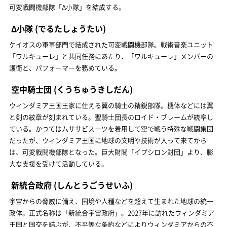
可変戦闘機部隊「Δ小隊」を結成する。
Δ小隊
(でるたしょうたい)
ケイオスの軍事部門で結成された可変戦闘機部隊。戦術音楽ユニット
「ワルキューレ」と共同任務にあたり、「ワルキューレ」メンバーの
護衛と、パフォーマーを務めている。
空中騎士団
(くうちゅうきしだん)
ウィンダミア王国王家に仕える翼の騎士の精鋭部隊。機体などには翼
と剣の紋章が刻まれている。聖騎士団長のロイド・ブレームが統率し
ている。かつてはムササビスーツを着用して空で戦う特殊な戦闘集団
だったが、ウィンダミア王国に地球の文明や技術が入って来てから
は、可変戦闘機部隊となった。巨大財閥「イプシロン財団」より、膨
大な支援を受けて活動している。
新統合政府
(しんとうごうせいふ)
宇宙からの脅威に備え、国境や人種などを超えて生まれた地球の統一
政体。正式名称は「新統合宇宙政府」。2027年に訪れたウィンダミア
王国と国交を結ぶが、不平等な条約などによりウィンダミアからの不