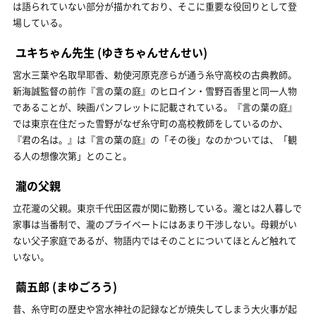
は語られていない部分が描かれており、そこに重要な役回りとして登
場している。
ユキちゃん先生
(ゆきちゃんせんせい)
宮水三葉や名取早耶香、勅使河原克彦らが通う糸守高校の古典教師。
新海誠監督の前作『言の葉の庭』のヒロイン・雪野百香里と同一人物
であることが、映画パンフレットに記載されている。『言の葉の庭』
では東京在住だった雪野がなぜ糸守町の高校教師をしているのか、
『君の名は。』は『言の葉の庭』の「その後」なのかついては、「観
る人の想像次第」とのこと。
瀧の父親
立花瀧の父親。東京千代田区霞が関に勤務している。瀧とは2人暮しで
家事は当番制で、瀧のプライベートにはあまり干渉しない。母親がい
ない父子家庭であるが、物語内ではそのことについてほとんど触れて
いない。
繭五郎
(まゆごろう)
昔、糸守町の歴史や宮水神社の記録などが焼失してしまう大火事が起