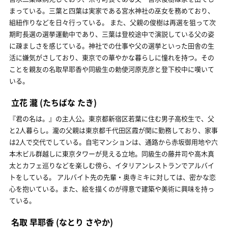
まっている。三葉と四葉は実家である宮水神社の巫女を務めており、
組紐作りなどを日々行っている。 また、父親の俊樹は再選を狙って次
期町長選の選挙運動中であり、三葉は登校途中で演説している父の姿
に疎ましさを感じている。神社での仕事や父の選挙といった田舎の生
活に嫌気がさしており、東京での華やかな暮らしに憧れを持つ。その
ことを親友の名取早耶香や同級生の勅使河原克彦と登下校中に嘆いて
いる。
立花 瀧
(たちばな たき)
『君の名は。』の主人公。東京都新宿区若葉に住む男子高校生で、父
と2人暮らし。瀧の父親は東京都千代田区霞が関に勤務しており、家事
は2人で交代でしている。自宅マンションは、通路から赤坂御用地や六
本木ビル群越しに東京タワーが見える立地。同級生の藤井司や高木真
太とカフェ巡りなどを楽しむ傍ら、イタリアンレストランでアルバイ
トをしている。 アルバイト先の先輩・奥寺ミキに対しては、密かな恋
心を抱いている。また、絵を描くのが得意で建築や美術に興味を持っ
ている。
名取 早耶香
(なとり さやか)