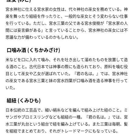
宮水神社に仕える宮水家の女性は、代々神社の巫女を務めている。神
楽を舞ったり組紐を作ったりと、一般的な巫女とそう変わらない仕事
を行っている。ただし、宮水三葉の父である宮水俊樹が「宮水家の人
間には妄言癖がある」と言っていることから、宮水神社の巫女には不
思議な力が備わっているのかもしれない。
口噛み酒
(くちかみざけ)
米などを口に入れて噛み、それを吐き出して溜めたものを放置して造
る酒のこと。古代日本では神事の際にも造られており、原料を噛む役
目として巫女や乙女が選ばれていた。『君の名は。』では、宮水神社
の巫女である宮水三葉と妹の宮水四葉が口噛み酒を造る神事を行って
いた。
組紐
(くみひも)
日本伝統の工芸品で、細い絹糸などを編んで組み上げた紐のこと。ミ
サンガやプロミスリングなども組紐の一種。『君の名は。』では、宮
水三葉が丸台という組台で紐を編み上げている。また三葉は毎朝、髪
を組紐でまとめており、それがトレードマークにもなっている。