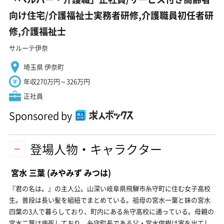
向け住宅/介護福祉士実務者研修,介護職員初任者研
修,介護福祉士
サルーテ伊奈
埼玉県 伊奈町
年収270万円～326万円
正社員
Sponsored by
登場人物・キャラクター
宮水 三葉
(みやみず みつは)
『君の名は。』の主人公。山深い岐阜県飛騨市糸守町に住む女子高校
生。普段は長い髪を組紐でまとめている。祖母の宮水一葉と妹の宮水
四葉の3人で暮らしており、町内にある糸守高校に通っている。母親の
宮水二葉は病死しており、糸守町長である父・宮水俊樹は家を出てし