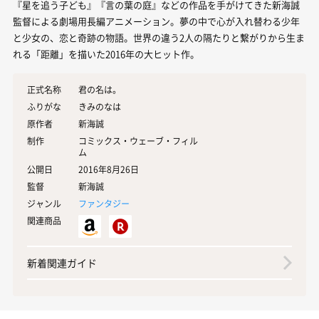
『星を追う子ども』『言の葉の庭』などの作品を手がけてきた新海誠
監督による劇場用長編アニメーション。夢の中で心が入れ替わる少年
と少女の、恋と奇跡の物語。世界の違う2人の隔たりと繋がりから生ま
れる「距離」を描いた2016年の大ヒット作。
正式名称
君の名は。
ふりがな
きみのなは
原作者
新海誠
制作
コミックス・ウェーブ・フィル
ム
公開日
2016年8月26日
監督
新海誠
ジャンル
ファンタジー
関連商品
新着関連ガイド