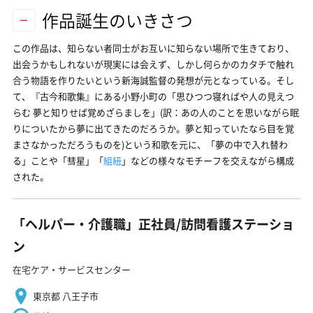
作品誕生のいきさつ
この作品は、知らない者同士がお互いに知らない場所で生きており、
出会うかもしれないが現実には会えず、しかし何らかのカタチで触れ
合う物語を作りたいという新海誠監督の発想が元となっている。そし
て、『古今和歌集』にある小野小町の「思ひつつ寝ればや人の見えつ
らむ 夢と知りせば覚めざらましを」(訳：あの人のことを思いながら眠
りについたから夢に出てきたのだろうか。夢と知っていたなら目を覚
まさなかっただろうものを)という和歌を元に、「夢の中で入れ替わ
る」ことや「彗星」「
組紐
」などの様々なモチーフを交えながら構成
された。
「ヘルパー・介護職」正社員/訪問看護ステーショ
ン
在宅ケア・サービスセンター
東京都 八王子市