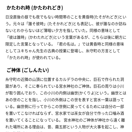
かたわれ時
(かたわれどき)
日没直後の昼でも夜でもない時間帯のことを黄昏時(たそがれどき)とい
う。元々は「誰そ彼時」(たそかれどき)とも表記し、彼が誰なのか訪ね
ないとわからないほど薄暗い夕方を指していた。同様の意味として
「彼は誰時」(かわたれどき)という言葉があるが、こちらは後に朝方に
限定した言葉となっている。『君の名は。』では黄昏時と同様の意味
としてユキちゃん先生の古典の授業に登場し、糸守町の方言として
「かたわれ時」が使われている。
ご神体
(ごしんたい)
糸守町の近隣の山頂に位置するカルデラの中央に、巨石で作られた洞
窟があり、そこに奉られている宮水神社のご神体。巨石の周りは小川
が取り囲んでおり、この小川の内側は幽世(かくりよ)という。幽世とは
あの世のことを指し、小川の外側はこの世を表すと宮水一葉は語って
いる。幽世側に行ってからこの世側に戻ってくるためには自分の一部
を置いてこなければならず、宮水家では巫女が自分で作った口噛み酒
を置いてくることになっている。 宮水神社のご神体が神社から遠く離
れた場所にある理由は、昔、繭五郎という人物が大火事を起こし、神