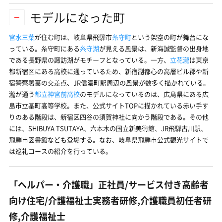
モデルになった町
宮水三葉
が住む町は、岐阜県飛騨市
糸守町
という架空の町が舞台にな
っている。糸守町にある
糸守湖
が見える風景は、新海誠監督の出身地
である長野県の諏訪湖がモチーフとなっている。一方、
立花瀧
は東京
都新宿区にある高校に通っているため、新宿副都心の高層ビル郡や新
宿警察署裏の交差点、JR信濃町駅周辺の風景が数多く描かれている。
瀧が通う
都立神宮前高校
のモデルになっているのは、広島県にある広
島市立基町高等学校。また、公式サイトTOPに描かれている赤い手す
りのある階段は、新宿区四谷の須賀神社に向かう階段である。その他
には、SHIBUYA TSUTAYA、六本木の国立新美術館、JR飛騨古川駅、
飛騨市図書館なども登場する。なお、岐阜県飛騨市公式観光サイトで
は巡礼コースの紹介を行っている。
「ヘルパー・介護職」正社員/サービス付き高齢者
向け住宅/介護福祉士実務者研修,介護職員初任者研
修,介護福祉士