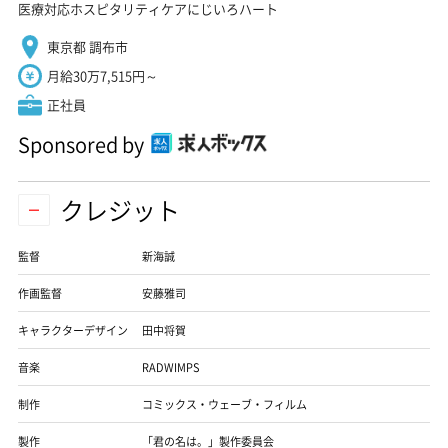
医療対応ホスピタリティケアにじいろハート
東京都 調布市
月給30万7,515円～
正社員
Sponsored by
クレジット
監督
新海誠
作画監督
安藤雅司
キャラクターデザイン
田中将賀
音楽
RADWIMPS
制作
コミックス・ウェーブ・フィルム
製作
「君の名は。」製作委員会