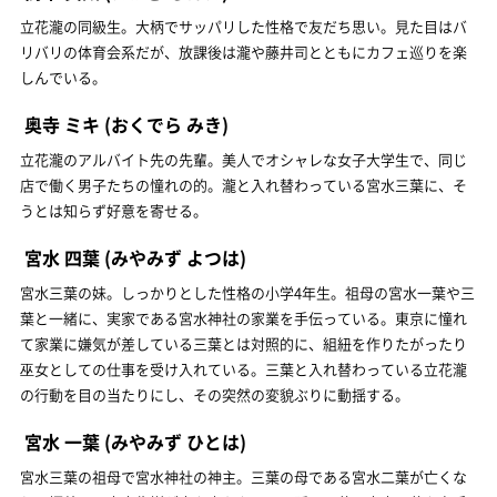
立花瀧の同級生。大柄でサッパリした性格で友だち思い。見た目はバ
リバリの体育会系だが、放課後は瀧や藤井司とともにカフェ巡りを楽
しんでいる。
奥寺 ミキ
(おくでら みき)
立花瀧のアルバイト先の先輩。美人でオシャレな女子大学生で、同じ
店で働く男子たちの憧れの的。瀧と入れ替わっている宮水三葉に、そ
うとは知らず好意を寄せる。
宮水 四葉
(みやみず よつは)
宮水三葉の妹。しっかりとした性格の小学4年生。祖母の宮水一葉や三
葉と一緒に、実家である宮水神社の家業を手伝っている。東京に憧れ
て家業に嫌気が差している三葉とは対照的に、組紐を作りたがったり
巫女としての仕事を受け入れている。三葉と入れ替わっている立花瀧
の行動を目の当たりにし、その突然の変貌ぶりに動揺する。
宮水 一葉
(みやみず ひとは)
宮水三葉の祖母で宮水神社の神主。三葉の母である宮水二葉が亡くな