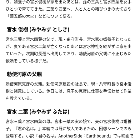
り、婿養子の宮水俊樹が家を出たあとは、孫の三葉と宮水四葉を女手
ひとつで育ててきた。三葉や四葉へ、人と人との結びつきの大切さや
「繭五郎の大火」などについて語る。
宮水 俊樹
(みやみず としき)
宮水三葉と宮水四葉の父で、現・糸守町長。宮水家の婿養子となった
が、妻である宮水二葉が亡くなったあとは宮水神社を継がずに家を出
ていった。次期町長選へ出馬しており、勅使河原の父親に不正じみた
依頼をしている様子だ。
勅使河原の父親
勅使河原克彦の父親。勅使河原建設の社長で、現・糸守町長の宮水俊
樹と懇意にしている。休日には、息子の克彦に仕事を手伝わせて作業
を教えている。
宮水 二葉
(みやみず ふたは)
宮水三葉と宮水四葉の母。宮水一葉の実の娘で、夫の宮水俊樹は婿養
子。『君の名は。』本編では既に故人であるため、回想シーンでのみ
登場する。小説『君の名は。AnotherSide：Earthbound』では映画で