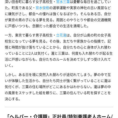
深い田舎町に暮らす女子高校生・
宮水三葉
は憂鬱な毎日を過ごしてい
た。町長である父・
宮水俊樹
の選挙運動や実家の神社の古い風習など
に嫌気がさし、都会への憧れは強くなるばかり。そんなある日、自分
が東京の男の子になる夢を見る。周囲とのやりとりや都会の交通機関
に戸惑いつつも、念願だった都会での生活を満喫した。
一方、東京で暮らす男子高校生・
立花瀧
は、自分が山奥の町の女子高
校生になっている夢を見る。その後、友だちや家族からの指摘で、記
憶と時間が抜け落ちていることから、自分たちの心と身体が入れ替わ
っていることに2人は気付く。瀧と三葉は、何度も入れ替わりが起る生
活に戸惑いながらも、自分たちのルールを決めて少しずつ受け入れて
いく。
しかし、ある日を境に突然入れ替わりが途切れてしまう。夢の中で互
いが体験した生活から、自分たち同士が強く繋がっていることに瀧は
気付くが、三葉の住む場所がどこにあるかはわからない。瀧は夢の中
の風景をスケッチした絵を頼りに、三葉の住んでいる町を探すことを
決心する。
「ヘルパー・介護職」正社員/特別養護老人ホーム/