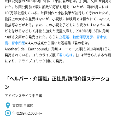
映画公開前の2016年6月18日に『小説 君の名は。』(角川文庫)が発売さ
れた。映画公開前で既に部数50万部を超えていたが、同年9月末には
100万部を超えている。映画制作と小説執筆が並行して行われたため、
物語上の大きな差異はないが、小説版には映画では描かれていない人
物描写などがある。また、この小説を子どもにも読みやすいようにル
ビを付けるなどして挿絵も加えた児童文庫も、2016年8月15日に角川
つばさ文庫から発売された。さらに
立花瀧
、
勅使河原克彦
、
宮水俊
樹
、
宮水四葉
の4人の視点から描いた短編集『君の名は。
AnotherSide：Earthbound』(角川スニーカー文庫)も2016年8月1日に
発売されている。コミカライズ版『
君の名は。
)』は琴音らんまる作画
により、アライブコミック刊にて発売。
「ヘルパー・介護職」正社員/訪問介護ステーショ
ン
アドバンスライフ中目黒
東京都 目黒区
年収289万2,000円～