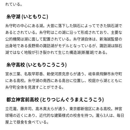
れている。
糸守湖
(いともりこ)
糸守町の中心にある湖。大昔に落下した隕石によってできた隕石湖で
あるとされている。糸守町はこの湖に沿って形成されており、主要な
公的機関は湖に面して配置されている。糸守湖自体は、新海誠監督の
出身地である長野県の諏訪湖がモデルとなっているが、諏訪湖は隕石
湖ではなく地殻が引き裂かれて生じた構造湖(断層湖)である。
糸守高校
(いともりこうこう)
宮水三葉、名取早耶香、勅使河原克彦らが通う、岐阜県飛騨市糸守町
にある高校。糸守湖の南西にある高台に位置し、校庭から湖とともに
糸守町全体を見渡すことができる。
都立神宮前高校
(とりつじんぐうまえこうこう)
立花瀧、藤井司、高木真太らが通う、東京都新宿区にある高校。神宮
球場の近くにあり、近代的な建築様式の校舎を持つ。瀧ら3人は、毎日
屋上で昼食を食べている。