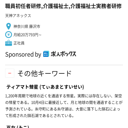
職員初任者研修,介護福祉士,介護福祉士実務者研修
天神アネックス
神奈川県 藤沢市
月給20万793円～
正社員
Sponsored by
その他キーワード
ティアマト彗星
(てぃあまとすいせい)
1,200年周期で地球の近くを通過する彗星。実際には存在しない、架空
の彗星である。10月4日に最接近して、月と地球の間を通過することが
予測されている。糸守町にある糸守湖は、大昔に落下した隕石によっ
て形成された隕石湖であるとされている。
巫女
(みこ)