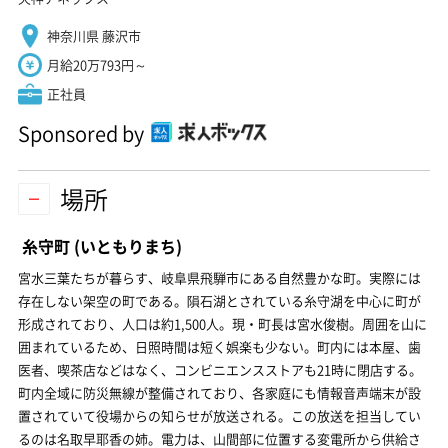
神奈川県 藤沢市
月給20万793円～
正社員
Sponsored by
場所
糸守町
(いともりまち)
宮水三葉たちが暮らす、岐阜県飛騨市にある自然豊かな町。実際には
存在しない架空の町である。隕石湖とされている糸守湖を中心に町が
形成されており、人口は約1,500人。現・町長は宮水俊樹。周囲を山に
囲まれているため、日照時間は短く娯楽も少ない。町内には本屋、歯
医者、喫茶店などはなく、コンビニエンスストアも21時に閉店する。
町内全域に防災無線が整備されており、各家庭にも情報音声端末が設
置されていて役場からの知らせが放送される。この放送を担当してい
るのは名取早耶香の姉。電力は、山間部に位置する変電所から供給さ