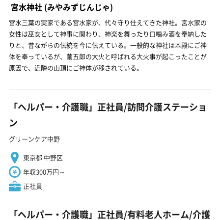
宮水神社
(みやみずじんじゃ)
宮水三葉の実家である宮水家が、代々守り仕えてきた神社。宮水家の
女性は巫女として神事に関わり、神楽を舞ったり口噛み酒を奉納した
りと、昔ながらの伝統を今に伝えている。一般的な神社は本殿にご神
体を奉っているが、繭五郎の大火と呼ばれる大火事が起こったことが
原因で、近隣の山頂にご神体が移されている。
「ヘルパー・介護職」正社員/訪問介護ステーショ
ン
グリーンケア中野
東京都 中野区
年収300万円～
正社員
「ヘルパー・介護職」正社員/有料老人ホーム/介護