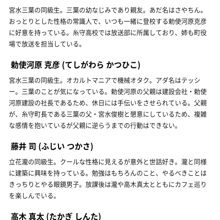
宮水三葉の同級生。三葉の幼なじみであり親友。あだ名はさやちん。
おっとりとした性格の常識人で、いつも一緒に登校する勅使河原克彦
に好意を持っている。糸守高校では放送部に所属しており、姉も町役
場で放送を担当している。
勅使河原 克彦
(てしがわら かつひこ)
宮水三葉の同級生。オカルトマニアで機械オタク。アダ名はテッシ
ー。三葉のことが気になっている。勅使河原の父親は建設会社・勅使
河原建設の社長であるため、休日には手伝いをさせられている。父親
が、糸守町長である三葉の父・宮水俊樹と懇意にしているため、複雑
な感情を抱いているが父親に逆らうまでの行動はできない。
藤井 司
(ふじい つかさ)
立花瀧の同級生。クールな性格に見えるが意外と世話好き。瀧と同様
に建築に興味を持っている。勉強はもちろんのこと、やるべきことは
きっちりとやる眼鏡男子。放課後は瀧や高木真太とともにカフェ巡り
を楽しんでいる。
高木 真太
(たかぎ しんた)