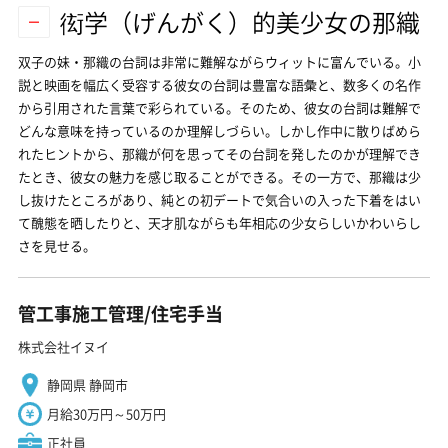
衒学（げんがく）的美少女の那織
双子の妹・那織の台詞は非常に難解ながらウィットに富んでいる。小
説と映画を幅広く受容する彼女の台詞は豊富な語彙と、数多くの名作
から引用された言葉で彩られている。そのため、彼女の台詞は難解で
どんな意味を持っているのか理解しづらい。しかし作中に散りばめら
れたヒントから、那織が何を思ってその台詞を発したのかが理解でき
たとき、彼女の魅力を感じ取ることができる。その一方で、那織は少
し抜けたところがあり、純との初デートで気合いの入った下着をはい
て醜態を晒したりと、天才肌ながらも年相応の少女らしいかわいらし
さを見せる。
管工事施工管理/住宅手当
株式会社イヌイ
静岡県 静岡市
月給30万円～50万円
正社員