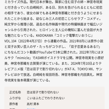
ミカライズ作品。現代日本が舞台。隣家に住む双子の姉・神宮寺琉実
と付き合っていた白崎純が、ある日、別れを告げられるとともに初恋
の相手であり、彼女の妹でもある神宮寺那織と付き合うようにせまら
れたことから始まる、幼なじみ三人の初恋こじらせラブ・コメディ。
純文学から推理小説、過去の名作映画や現代の特撮映画まで幅広いジ
ャンルから引用された、ヒロインと主人公の機知に富んだ会話が大き
な魅力となっている。KADOKAWA『コミック電撃だいおうじ』
VOL.104（2022年4月27日）から連載の作品。2021年8月には原作小説
と双子お笑い芸人のザ・たっちがコラボし、「双子恋愛あるある!?」
にちなんだコント動画がYouTubeで3本公開された。2022年7月にはヌ
ルサク「mimicle」でASMRボイスドラマを公開。神宮寺琉実を小原好
美、神宮寺那織を古賀葵が演じている。また、2024年7月10日よりテ
レビアニメ版『恋は双子で割り切れない』がAT-X、TOKYO MX、サン
テレビほかで放送。白崎純を坂田将吾、神宮寺那織を内田真礼、神宮
寺琉実を後本萌葉が演じている。
正式名称
恋は双子で割り切れない
ふりがな
こいはふたごでわりきれない
原作者
髙村 資本