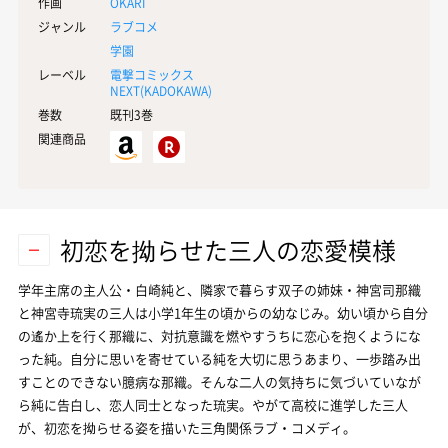
作画
OKARI
ジャンル
ラブコメ
学園
レーベル
電撃コミックス
NEXT(
KADOKAWA
)
巻数
既刊3巻
関連商品
初恋を拗らせた三人の恋愛模様
学年主席の主人公・白崎純と、隣家で暮らす双子の姉妹・神宮司那織
と神宮寺琉実の三人は小学1年生の頃からの幼なじみ。幼い頃から自分
の遙か上を行く那織に、対抗意識を燃やすうちに恋心を抱くようにな
った純。自分に思いを寄せている純を大切に思うあまり、一歩踏み出
すことのできない臆病な那織。そんな二人の気持ちに気づいていなが
ら純に告白し、恋人同士となった琉実。やがて高校に進学した三人
が、初恋を拗らせる姿を描いた三角関係ラブ・コメディ。