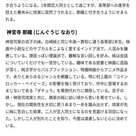
き合うようになる。1年間恋人同士として過ごすが、高等部への進学を
控えた春休みに琉実に突然フラれると、那織と付き合うようにせまら
れる。
神宮寺 那織
(じんぐうじ なおり)
神宮司家の双子の妹。白崎純と同じ中高一貫校に通う高等部1年生。映
画や小説などのサブカルをこよなく愛するインドア派で、人混みを嫌
悪している。理屈っぽい理論派で、難解な言い回しを好み、純は会話
についていくだけでも一苦労している。趣味である読書と映画に造詣
が深く、純文学からパルプフィクション、特撮映画からアニメ作品ま
で、ありとあらゆるジャンルを網羅している。特に村上龍の『コイン
ロッカー・ベイビーズ』の影響を強く受けており、作中に登場するお
まじないである「ダチュラ」を罵倒代わりに頻用している。双子の
姉・神宮司琉実と共に、隣家の純に幼い頃から思いを寄せている。し
かし、現在の関係性を大切に思うあまり一歩を踏み出せず、琉実が先
に純に告白した結果、二人が恋人同士になるのを見届ける羽目になっ
た。しかし二人が別れたことを知り、今度は遠慮しないと心に決めて
いる。