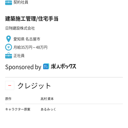
契約社員
建築施工管理/住宅手当
日翔建設株式会社
愛知県 名古屋市
月給35万円～48万円
正社員
Sponsored by
クレジット
原作
髙村 資本
キャラクター原案
あるみっく