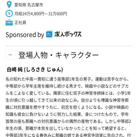
愛知県 名古屋市
月給24万4,800円～31万600円
正社員
Sponsored by
登場人物・キャラクター
白崎 純
(しろさき じゅん)
名の知れた中高一貫校に通う高等部1年生の男子。運動は苦手ながら、
中等部から学年主席を維持し続ける秀才で、映画や小説などのサブカ
ルをこよなく愛している。隣家に住む双子の神宮寺姉妹とは、小学1年
生の頃に引っ越してきて以来の幼なじみ。自分よりも博識な神宮寺那
織に対抗意識を燃やすうちに、初恋を抱くようになる。小説や映画の
知識も彼女に負けないように努力した結果、身につけたもので、学年
首席の座も那織への対抗意識からの偶然の産物である。しかし中等部2
年生の頃、那織が本気を出していなかったことを知って絶望すると、
中等部3年生になる春休みに那織の姉である神宮寺琉実に告白され、付