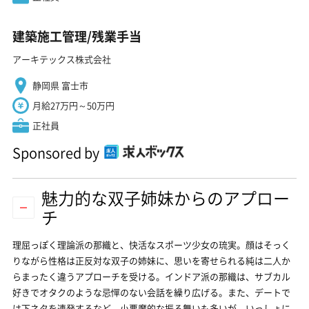
建築施工管理/残業手当
アーキテックス株式会社
静岡県 富士市
月給27万円～50万円
正社員
Sponsored by
魅力的な双子姉妹からのアプロー
チ
理屈っぽく理論派の那織と、快活なスポーツ少女の琉実。顔はそっく
りながら性格は正反対な双子の姉妹に、思いを寄せられる純は二人か
らまったく違うアプローチを受ける。インドア派の那織は、サブカル
好きでオタクのような忌憚のない会話を繰り広げる。また、デートで
は下ネタを連発するなど、小悪魔的な振る舞いも多いが、いっしょに