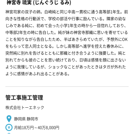
神宮寺 琉実
(じんぐうじ るみ)
神宮司家の双子の姉。白崎純と同じ中高一貫校に通う高等部1年生。前
向きな性格の行動派で、学校の部活や行事に励んでいる。隣家の幼な
じみである純に、初めて会った小学1年生の時から一目惚れしており、
中等部2年生の時に告白した。純が妹の神宮寺那織に思いを寄せている
ことを知りながら告白したため、半ばあきらめていたが、予想外にOK
をもらって恋人同士となる。しかし高等部へ進学を控えた春休みに、
突然純に別れを告げるとともに那織と付き合うように強要した。純と
別れてからも彼のことを思い続けており、日頃は感情を顔に出さない
ように我慢しているが、ショックなことがあったときはタガが外れた
ように感情があふれ出ることがある。
管工事施工管理
株式会社トーエネック
静岡県 静岡市
月給18万円～40万8,000円