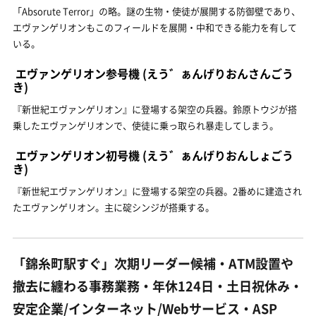
「Absorute Terror」の略。謎の生物・使徒が展開する防御壁であり、
エヴァンゲリオンもこのフィールドを展開・中和できる能力を有して
いる。
エヴァンゲリオン参号機
(えう゛ぁんげりおんさんごう
き)
『新世紀エヴァンゲリオン』に登場する架空の兵器。鈴原トウジが搭
乗したエヴァンゲリオンで、使徒に乗っ取られ暴走してしまう。
エヴァンゲリオン初号機
(えう゛ぁんげりおんしょごう
き)
『新世紀エヴァンゲリオン』に登場する架空の兵器。2番めに建造され
たエヴァンゲリオン。主に碇シンジが搭乗する。
「錦糸町駅すぐ」次期リーダー候補・ATM設置や
撤去に纏わる事務業務・年休124日・土日祝休み・
安定企業/インターネット/Webサービス・ASP