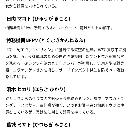
女から好意を向けられている。
日向 マコト
(ひゅうが まこと)
特務機関NERVに所属するオペレーターで、葛城ミサトの部下。
特務機関NERV
(とくむきかんねるふ)
『新世紀エヴァンゲリオン』に登場する架空の組織。第3新東京市に拠
点を構える、使徒殲滅のための国連直属機関。碇ゲンドウが総司令官
を務める。碇シンジを始めとしたメンバーが所属し、汎用人型決戦兵
器・エヴァンゲリオンを擁し、サードインパクト発生を防ぐべく活動
をしている。
洞木 ヒカリ
(ほらき ひかり)
碇シンジたちのクラスの学級委員長を務める少女。惣流・アスカ・ラ
ングレーとは友人。責任感が強く、いつもお調子者の鈴原トウジに注
意をしているが、実は彼に対して好意を持っている。
葛城 ミサト
(かつらぎ みさと)