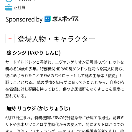
正社員
Sponsored by
登場人物・キャラクター
碇 シンジ
(いかり しんじ)
サードチルドレンと呼ばれ、エヴァンゲリオン初号機のパイロットを
務める14歳の少年。特務機関NERVの碇ゲンドウ総司令を実父に持ち、
彼に命じられたことでEVAのパイロットとして謎の生命体「使徒」と
戦うこととなる。 親の愛情を知らずに育ってきたことから、自身の存
在価値に対し疑問を持っており、傷つき居場所をなくすことを極度に
恐れている。
加持 リョウジ
(かじ りょうじ)
6月17日生まれ。特務機関NERVの特殊監察部に所属する男性。葛城ミ
サトや赤木リツコとは学生時代からの友人で、特にミサトはかつての
恋人。惣流・アスカ・ラングレーのドイツでの保護責任者であり、彼