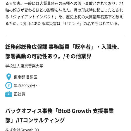
る大災害。一般には大質量隕石の南極への落下事故とされており、地
軸の傾きが変わるほどの影響を与えた。月の形成時に起こったとされ
る「ジャイアントインパクト」を、歴史上初の大質量隕石落下と数え
るため、2度目にあたる本災害は「セカンド」の名で呼ばれている。
総務部総務広報課 事務職員「既卒者」・入職後、
部署異動の可能性あり。/その他業界
学校法人東京音楽大学
東京都 目黒区
年収500万円～
正社員
バックオフィス事務「BtoB Growth 支援事業
部」/ITコンサルティング
株式会社Growth DX