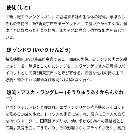
使徒
(しと)
『新世紀エヴァンゲリオン』に登場する謎の生命体の総称。意思らし
きものを持ち、第3新東京市をターゲットとして襲い掛かってくる。個
体ごとに異なった外見を持ち、またそれに見合う強力な能力を有して
いる。
碇 ゲンドウ
(いかり げんどう)
特務機関NERVの最高司令官である、48歳の男性。碇シンジの実の父親
であり、長く疎遠としていたシンジを、エヴァンゲリオン初号機のパ
イロットとして第3新東京市へと呼び寄せる。冷酷な性格の持ち主で、
必要と判断すれば非情な作戦司令も躊躇なく行う。
惣流・アスカ・ラングレー
(そうりゅうあすからんぐれ
ー)
セカンドチルドレンと呼ばれ、エヴァンゲリオン弐号機のパイロット
を務める14歳の少女。ドイツ人の家庭に生まれ、母方に日本人の血筋
を持つクォーター。国籍はアメリカ。幼い頃からEVAへの適格者とし
て英才教育を受けてきており、その影響からかプライドが高く、高飛