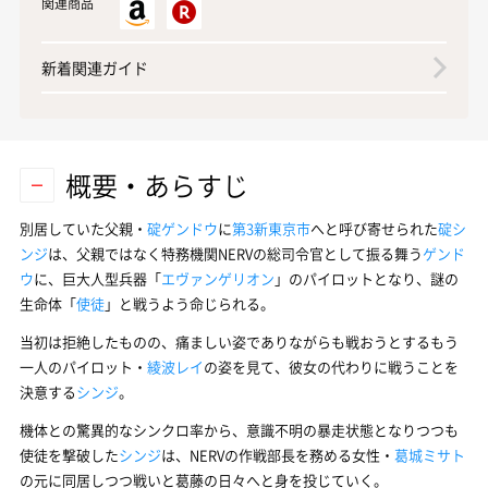
関連商品
新着関連ガイド
概要・あらすじ
別居していた父親・
碇ゲンドウ
に
第3新東京市
へと呼び寄せられた
碇シ
ンジ
は、父親ではなく特務機関NERVの総司令官として振る舞う
ゲンド
ウ
に、巨大人型兵器「
エヴァンゲリオン
」のパイロットとなり、謎の
生命体「
使徒
」と戦うよう命じられる。
当初は拒絶したものの、痛ましい姿でありながらも戦おうとするもう
一人のパイロット・
綾波レイ
の姿を見て、彼女の代わりに戦うことを
決意する
シンジ
。
機体との驚異的なシンクロ率から、意識不明の暴走状態となりつつも
使徒を撃破した
シンジ
は、NERVの作戦部長を務める女性・
葛城ミサト
の元に同居しつつ戦いと葛藤の日々へと身を投じていく。