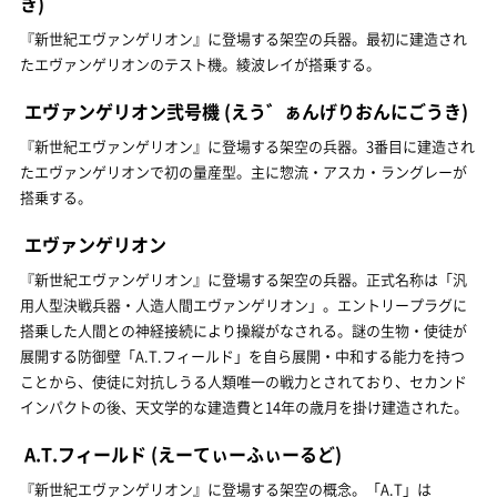
き)
『新世紀エヴァンゲリオン』に登場する架空の兵器。最初に建造され
たエヴァンゲリオンのテスト機。綾波レイが搭乗する。
エヴァンゲリオン弐号機
(えう゛ぁんげりおんにごうき)
『新世紀エヴァンゲリオン』に登場する架空の兵器。3番目に建造され
たエヴァンゲリオンで初の量産型。主に惣流・アスカ・ラングレーが
搭乗する。
エヴァンゲリオン
『新世紀エヴァンゲリオン』に登場する架空の兵器。正式名称は「汎
用人型決戦兵器・人造人間エヴァンゲリオン」。エントリープラグに
搭乗した人間との神経接続により操縦がなされる。謎の生物・使徒が
展開する防御壁「A.T.フィールド」を自ら展開・中和する能力を持つ
ことから、使徒に対抗しうる人類唯一の戦力とされており、セカンド
インパクトの後、天文学的な建造費と14年の歳月を掛け建造された。
A.T.フィールド
(えーてぃーふぃーるど)
『新世紀エヴァンゲリオン』に登場する架空の概念。「A.T」は