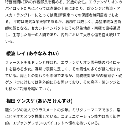
特務機関NERVの作戦部長を務める、29歳の女性。エヴァンゲリオンの
パイロットたちにとっては直属の上司にあたり、碇シンジと惣流・ア
スカ・ラングレーにとっては第3新東京市での保護者兼同居者でもあ
る。 平時は陽気な楽天家であるが、職務中は厳しく、勇猛果敢な勝負
師の顔となる。セカンドインパクトにその発生地点・南極で直接遭遇
し、生存した唯一の人間であり、内外において大きな傷を抱え続けて
いる。
綾波 レイ
(あやなみ れい)
ファーストチルドレンと呼ばれ、エヴァンゲリオン零号機のパイロッ
トを務める少女。寡黙で表情に乏しく、その素性の多くが謎に包まれ
ている。周囲との関わりも希薄であるが、特務機関NERVの総司令・碇
ゲンドウに対しては例外的に心を開いており、その息子・碇シンジと
も徐々に距離を縮めていく。
相田 ケンスケ
(あいだ けんすけ)
碇シンジの友人でクラスメートの少年。ミリタリーマニアであり、常
にビデオカメラを携帯している。コミュニケーション能力は高く知性
的。エヴァンゲリオンのパイロットへ憧れを抱いている。