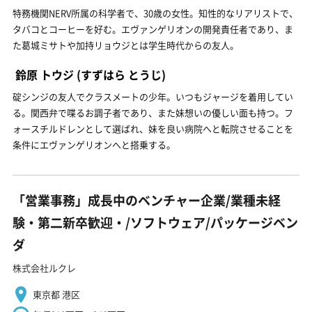
特務機関NERV所属の科学者で、30歳の女性。知性的なリアリストで、
タバコとコーヒーを好む。エヴァンゲリオンの開発責任者であり、ま
た葛城ミサトや加持リョウジとは学生時代からの友人。
鈴原 トウジ
(すずはら とうじ)
碇シンジの友人でクラスメートの少年。いつもジャージを着用してい
る。関西弁で喋るお調子者であり、また妹想いの優しい面も持つ。フ
ォースチルドレンとして選ばれ、妹を良い病院へと転院させることを
条件にエヴァンゲリオンへと搭乗する。
「営業事務」成長中のベンチャー企業/業種未経
験・第二新卒歓迎・/ソフトウェア/パッケージベン
ダ
株式会社ルクレ
東京都 港区