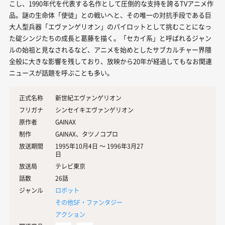
こし、1990年代を代表する名作として圧倒的な支持を誇るTVアニメ作
品。謎の生命体「使徒」との戦いへと、その唯一の対抗手段である巨
大人型兵器「エヴァンゲリオン」のパイロットとして挑むことになっ
た碇シンジたちの成長と葛藤を描く。「セカイ系」と呼ばれるジャン
ルの始祖と見なされるなど、アニメを始めとしたサブカルチャー界隈
全般に大きな影響を残しており、放映から20年が経過してもなお関連
ニュースが話題を呼ぶことも多い。
正式名称
新世紀エヴァンゲリオン
フリガナ
シンセイキエヴァンゲリオン
原作者
GAINAX
制作
GAINAX、タツノコプロ
放送期間
1995年10月4日 〜 1996年3月27
日
放送局
テレビ東京
話数
26話
ジャンル
ロボット
その他SF・ファンタジー
アクション