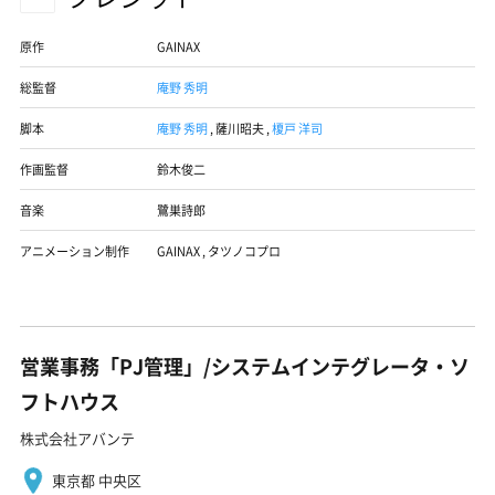
原作
GAINAX
総監督
庵野 秀明
脚本
庵野 秀明
,
薩川昭夫
,
榎戸 洋司
作画監督
鈴木俊二
音楽
鷺巣詩郎
アニメーション制作
GAINAX
,
タツノコプロ
営業事務「PJ管理」/システムインテグレータ・ソ
フトハウス
株式会社アバンテ
東京都 中央区