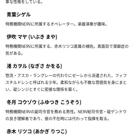
車な性格をしている。
青葉シゲル
特務機関NERVに所属するオペレーター。楽器演奏が趣味。
伊吹 マヤ
(いぶき まや)
特務機関NERVに所属する、赤木リツコ直属の補佐。真面目で潔癖症の
気がある。
渚 カヲル
(なぎさ かをる)
惣流・アスカ・ラングレーの代わりにゼーレから派遣された、フィフ
スチルドレンと呼ばれる少年。柔和ながらも不敵な雰囲気を身にまと
い、碇シンジとすぐに密接な関係を築く。
冬月 コウゾウ
(ふゆつき こうぞう)
特務機関NERVの副司令官を務める男性。NERV総司令官・碇ゲンドウ
の良き理解者であり、彼の不在時には代わって指揮を取る。
赤木 リツコ
(あかぎ りつこ)