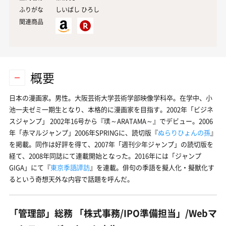
ふりがな
しいばし ひろし
関連商品
概要
日本の漫画家。男性。大阪芸術大学芸術学部映像学科卒。在学中、小
池一夫ゼミ一期生となり、本格的に漫画家を目指す。2002年「ビジネ
スジャンプ」 2002年16号から『璞～ARATAMA～』でデビュー。2006
年「赤マルジャンプ」2006年SPRINGに、読切版『
ぬらりひょんの孫
』
を掲載。同作は好評を得て、2007年「週刊少年ジャンプ」の読切版を
経て、2008年同誌にて連載開始となった。2016年には「ジャンプ
GIGA」にて『
東京季語譚訪
』を連載。俳句の季語を擬人化・擬獣化す
るという奇想天外な内容で話題を呼んだ。
「管理部」総務 「株式事務/IPO準備担当」/Webマ