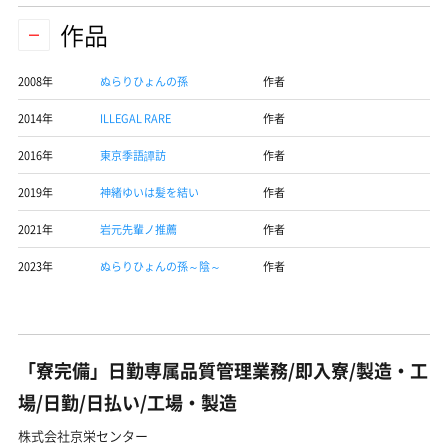
作品
2008年
ぬらりひょんの孫
作者
2014年
ILLEGAL RARE
作者
2016年
東京季語譚訪
作者
2019年
神緒ゆいは髪を結い
作者
2021年
岩元先輩ノ推薦
作者
2023年
ぬらりひょんの孫～陰～
作者
「寮完備」日勤専属品質管理業務/即入寮/製造・工
場/日勤/日払い/工場・製造
株式会社京栄センター