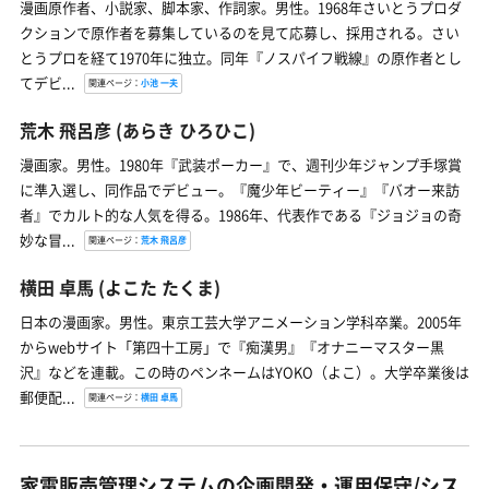
漫画原作者、小説家、脚本家、作詞家。男性。1968年さいとうプロダ
クションで原作者を募集しているのを見て応募し、採用される。さい
とうプロを経て1970年に独立。同年『ノスパイフ戦線』の原作者とし
てデビ...
関連ページ：
小池 一夫
荒木 飛呂彦
(あらき ひろひこ)
漫画家。男性。1980年『武装ポーカー』で、週刊少年ジャンプ手塚賞
に準入選し、同作品でデビュー。『魔少年ビーティー』『バオー来訪
者』でカルト的な人気を得る。1986年、代表作である『ジョジョの奇
妙な冒...
関連ページ：
荒木 飛呂彦
横田 卓馬
(よこた たくま)
日本の漫画家。男性。東京工芸大学アニメーション学科卒業。2005年
からwebサイト「第四十工房」で『痴漢男』『オナニーマスター黒
沢』などを連載。この時のペンネームはYOKO（よこ）。大学卒業後は
郵便配...
関連ページ：
横田 卓馬
家電販売管理システムの企画開発・運用保守/シス