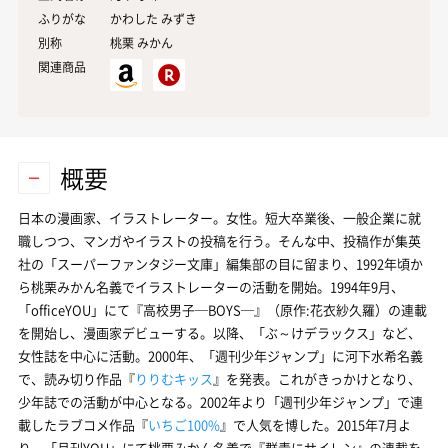
ふりがな
かわした みずき
別称
桃栗 みかん
関連商品
概要
日本の漫画家、イラストレーター。女性。短大卒業後、一般企業に就
職しつつ、マンガやイラストの投稿を行う。そんな中、投稿作が集英
社の「スーパーファンタジー文庫」編集部の目に留まり、1992年頃か
ら桃栗みかん名義でイラストレーターの活動を開始。1994年9月、
「officeYOU」にて『高校男子─BOYS─』（原作:花衣紗久羅）の連載
を開始し、漫画家デビューする。以降、「ぶ～けデラックス」など、
女性誌を中心に活動。2000年、「週刊少年ジャンプ」に河下水希名義
で、読み切り作品『
りりむキッス
』を発表。これがきっかけとなり、
少年誌での活動が中心となる。2002年より「週刊少年ジャンプ」で連
載したラブコメ作品『
いちご100%
』で人気を博した。2015年7月よ
り、「月刊YOU」にて桃栗みかん名義で『群青にサイレン』の連載を