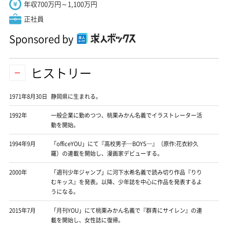
年収700万円～1,100万円
正社員
Sponsored by
ヒストリー
1971年8月30日
静岡県に生まれる。
1992年
一般企業に勤めつつ、桃栗みかん名義でイラストレーター活
動を開始。
1994年9月
「officeYOU」にて『高校男子─BOYS─』（原作:花衣紗久
羅）の連載を開始し、漫画家デビューする。
2000年
「週刊少年ジャンプ」に河下水希名義で読み切り作品『りり
むキッス』を発表。以降、少年誌を中心に作品を発表するよ
うになる。
2015年7月
「月刊YOU」にて桃栗みかん名義で『群青にサイレン』の連
載を開始し、女性誌に復帰。