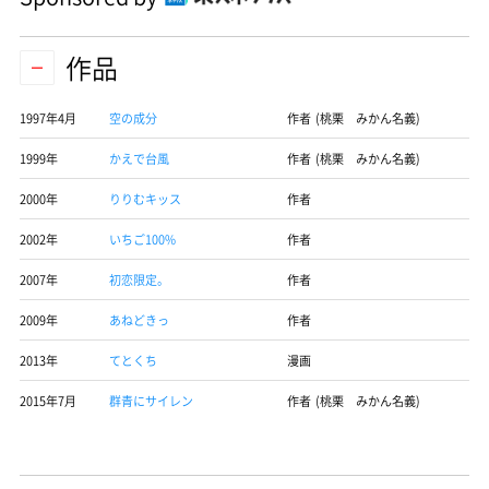
作品
1997年4月
空の成分
作者 (桃栗 みかん名義)
1999年
かえで台風
作者 (桃栗 みかん名義)
2000年
りりむキッス
作者
2002年
いちご100%
作者
2007年
初恋限定。
作者
2009年
あねどきっ
作者
2013年
てとくち
漫画
2015年7月
群青にサイレン
作者 (桃栗 みかん名義)