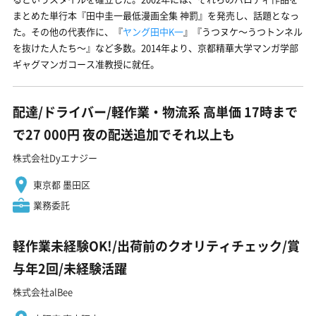
まとめた単行本『
田中圭一最低漫画全集 神罰
』を発売し、話題となっ
た。その他の代表作に、『
ヤング田中K一
』『うつヌケ〜うつトンネル
を抜けた人たち〜』など多数。2014年より、京都精華大学マンガ学部
ギャグマンガコース准教授に就任。
配達/ドライバー/軽作業・物流系 高単価 17時まで
で27 000円 夜の配送追加でそれ以上も
株式会社Dyエナジー
東京都 墨田区
業務委託
軽作業未経験OK!/出荷前のクオリティチェック/賞
与年2回/未経験活躍
株式会社alBee