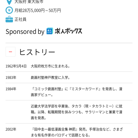
大阪府 東大阪市
月給28万5,000円～50万円
正社員
Sponsored by
ヒストリー
1962年5月4日
大阪府枚方市に生まれる。
1983年
劇画村塾神戸教室に入学。
1984年
「コミック劇画村塾」に『ミスターカワード』を発表し、漫
画家デビュー。
近畿大学法学部を卒業後、タカラ（現・タカラトミー）に就
職。以降、転職期間を挟みつつも、サラリーマンと兼業で漫
画を発表。
2002年
『田中圭一最低漫画全集 神罰』発売。手塚治虫など、さまざ
まな有名作家のパロディで話題となる。