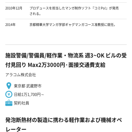
2010年12月
プロデュースを担当したマンガ制作ソフト『コミPo!』が発売
される。
2014年
京都精華大学マンガ学部ギャグマンガコース准教授に就任。
施設警備/警備員/軽作業・物流系 週3~OK ビルの受
付見回り Max2万3000円·面接交通費支給
アラコム株式会社
東京都 武蔵野市
日給1万1,700円～
契約社員
発泡断熱材の製造に携わる軽作業および機械オペ
レーター