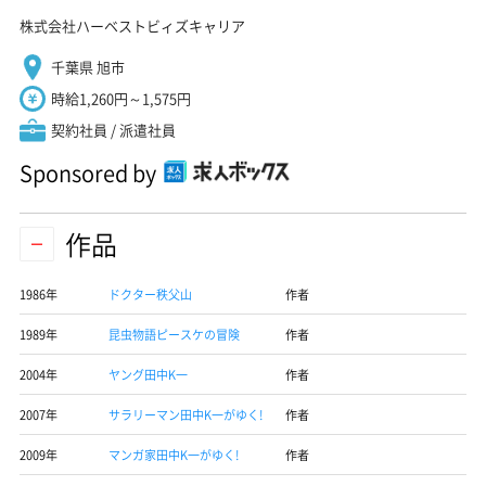
株式会社ハーベストビィズキャリア
千葉県 旭市
時給1,260円～1,575円
契約社員 / 派遣社員
Sponsored by
作品
1986年
ドクター秩父山
作者
1989年
昆虫物語ピースケの冒険
作者
2004年
ヤング田中K一
作者
2007年
サラリーマン田中K一がゆく!
作者
2009年
マンガ家田中K一がゆく!
作者