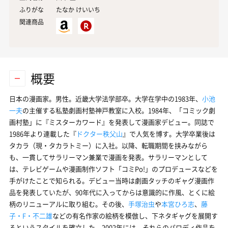
ふりがな
たなか けいいち
関連商品
概要
日本の漫画家。男性。近畿大学法学部卒。大学在学中の1983年、
小池
一夫
の主催する私塾劇画村塾神戸教室に入校。1984年、「コミック劇
画村塾」に『ミスターカワード』を発表して漫画家デビュー。同誌で
1986年より連載した『
ドクター秩父山
』で人気を博す。大学卒業後は
タカラ（現・タカラトミー）に入社。以降、転職期間を挟みながら
も、一貫してサラリーマン兼業で漫画を発表。サラリーマンとして
は、テレビゲームや漫画制作ソフト「コミPo!」のプロデュースなどを
手がけたことで知られる。デビュー当時は劇画タッチのギャグ漫画作
品を発表していたが、90年代に入ってからは意識的に作風、とくに絵
柄のリニューアルに取り組む。その後、
手塚治虫
や
本宮ひろ志
、
藤
子・F・不二雄
などの有名作家の絵柄を模倣し、下ネタギャグを展開す
るというスタイルを確立した。2002年には、それらのパロディ作品を