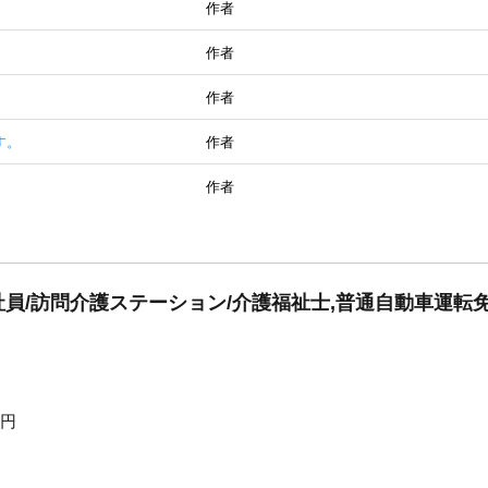
作者
。
作者
作者
す。
作者
作者
員/訪問介護ステーション/介護福祉士,普通自動車運転
0円