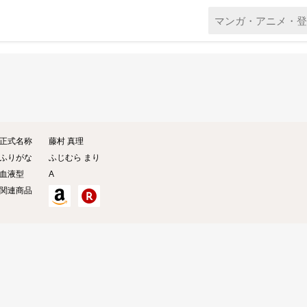
正式名称
藤村 真理
ふりがな
ふじむら まり
血液型
A
関連商品