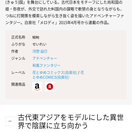
(きゅう)国」を舞台にしている。古代日本をモチーフにした尚和国の
姫・弥夜が、外交で訪れた虯国内の謀略で軟禁の身となりながらも、
つねに打開策を模索しながら生き抜く姿を描いたアドベンチャーファ
ンタジー。白泉社「メロディ」2015年4月号から連載の作品。
正式名称
蜻蛉
ふりがな
せいれい
作者
河惣 益巳
ジャンル
アドベンチャー
和風ファンタジー
レーベル
花とゆめコミックス(
白泉社
)
/
花
とゆめCOMICS(
白泉社
)
関連商品
古代東アジアをモデルにした異世
界で陰謀に立ち向かう