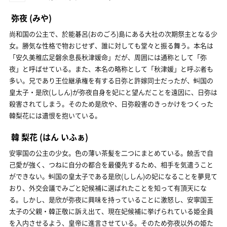
弥夜
(みや)
尚和国の公主で、於能碁呂(おのごろ)島にある大社の次期祭主となる少
女。勝気な性格で物おじせず、誰に対しても堂々と振る舞う。本名は
「安久美稚広足磐余息長秋津媛命」だが、周囲には通称として「弥
夜」と呼ばせている。また、本名の略称として「秋津媛」と呼ぶ者も
多い。兄であり王位継承権を有する日弥と許嫁同士だったが、虯国の
皇太子・是欣(ししん)が弥夜自身を妃にと望んだことを遠因に、日弥は
殺害されてしまう。そのため是欣や、日弥殺害のきっかけをつくった
韓梨花には遺恨を抱いている。
韓 梨花
(はん いふぁ)
安寧国の公主の少女。色の薄い茶髪を二つにまとめている。饒舌で自
己愛が強く、つねに自分の都合を最優先するため、相手を気遣うこと
ができない。虯国の皇太子である是欣(ししん)の妃になることを夢見て
おり、外交会議でみごと妃候補に選ばれたことを知って有頂天にな
る。しかし、是欣が弥夜に興味を持っていることに激怒し、安寧国王
太子の父親・韓正敬に訴え出て、現在妃候補に挙げられている姫全員
を入内させるよう、皇帝に進言させている。そのため弥夜以外の姫た