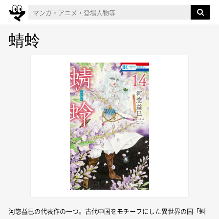
蜻蛉
河惣益巳の代表作の一つ。古代中国をモチーフにした異世界の国「虯