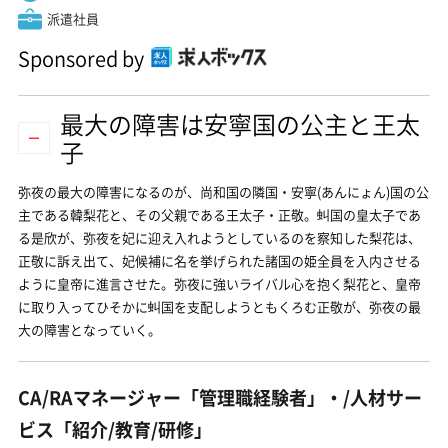
派遣社員
Sponsored by
最大の障害は安寧国の公主と王太
子
弥夜の最大の障害になるのが、尚和国の隣国・安寧(あんにょん)国の公
主である韓梨花と、その父親である王太子・正敬。虯国の皇太子であ
る是欣が、弥夜を妃に迎え入れようとしているのを察知した梨花は、
正敬に訴え出て、妃候補に名を挙げられた諸国の姫全員を入内させる
ように皇帝に進言させた。弥夜に強いライバル心を抱く梨花と、皇帝
に取り入ってひそかに虯国を支配しようともくろむ正敬が、弥夜の最
大の障害となっていく。
CA/RAマネージャー「管理職経験者」・/人材サー
ビス「紹介/教育/研修」