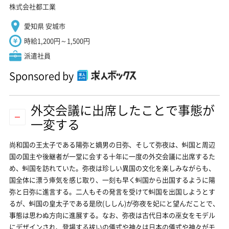
株式会社都工業
愛知県 安城市
時給1,200円～1,500円
派遣社員
Sponsored by
外交会議に出席したことで事態が
一変する
尚和国の王太子である陽弥と嫡男の日弥、そして弥夜は、虯国と周辺
国の国主や後継者が一堂に会する十年に一度の外交会議に出席するた
め、虯国を訪れていた。弥夜は珍しい異国の文化を楽しみながらも、
国全体に漂う瘴気を感じ取り、一刻も早く虯国から出国するように陽
弥と日弥に進言する。二人もその発言を受けて虯国を出国しようとす
るが、虯国の皇太子である是欣(ししん)が弥夜を妃にと望んだことで、
事態は思わぬ方向に進展する。なお、弥夜は古代日本の巫女をモデル
にデザインされ、登場する祓いの儀式や神々は日本の儀式や神々がモ