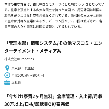
本作の主な舞台は、古代中国をモチーフにした虯(きゅう)国となってい
る。皇帝を頂点とする広大な領土を持った大国で、周辺諸国は虯国の
顔色を窺うような外交を余儀なくされている。尚和国の王太子と虯国
の皇帝は対等な立場にあるが、バーラム国やアムド国は滅ぼされ、各
国王家の人々や国民は虯国の奴隷として扱われている。
「管理本部」情報システム/その他マスコミ・エン
ターテイメント・メディア系
株式会社IR Robotics
東京都 千代田区
年収500万円～800万円
正社員
「今だけ!寮費2ヶ月無料」倉庫管理・入出荷/月収
30万以上/日払/即就業OK/寮完備