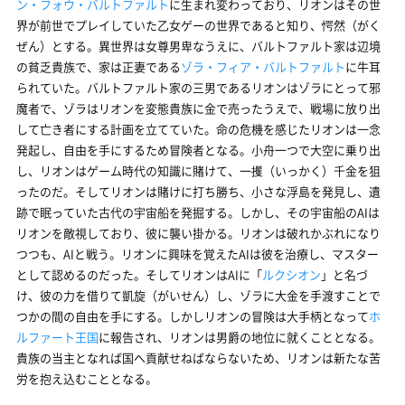
ン・フォウ・バルトファルト
に生まれ変わっており、リオンはその世
界が前世でプレイしていた乙女ゲーの世界であると知り、愕然（がく
ぜん）とする。異世界は女尊男卑なうえに、バルトファルト家は辺境
の貧乏貴族で、家は正妻である
ゾラ・フィア・バルトファルト
に牛耳
られていた。バルトファルト家の三男であるリオンはゾラにとって邪
魔者で、ゾラはリオンを変態貴族に金で売ったうえで、戦場に放り出
して亡き者にする計画を立てていた。命の危機を感じたリオンは一念
発起し、自由を手にするため冒険者となる。小舟一つで大空に乗り出
し、リオンはゲーム時代の知識に賭けて、一攫（いっかく）千金を狙
ったのだ。そしてリオンは賭けに打ち勝ち、小さな浮島を発見し、遺
跡で眠っていた古代の宇宙船を発掘する。しかし、その宇宙船のAIは
リオンを敵視しており、彼に襲い掛かる。リオンは破れかぶれになり
つつも、AIと戦う。リオンに興味を覚えたAIは彼を治療し、マスター
として認めるのだった。そしてリオンはAIに「
ルクシオン
」と名づ
け、彼の力を借りて凱旋（がいせん）し、ゾラに大金を手渡すことで
つかの間の自由を手にする。しかしリオンの冒険は大手柄となって
ホ
ルファート王国
に報告され、リオンは男爵の地位に就くこととなる。
貴族の当主となれば国へ貢献せねばならないため、リオンは新たな苦
労を抱え込むこととなる。