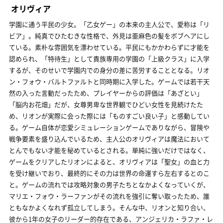
オリヴィア
学園に通う平民の少女。「乙女ゲー」の本来の主人公で、愛称は「リ
ビア」。純真でひたむきな性格で、外見は亜麻色の髪をボブヘアにし
ている。素朴な雰囲気を漂わせている。平民にもかかわらずに才能を
認められ、「特待生」として貴族専用の学園の「上級クラス」に入学
するが、そのせいで学園内での身分の差に苦労することとなる。リオ
ン・フォウ・バルトファルトと同時期に入学した。ゲームでは若干天
然の入った言動だったため、プレイヤーからの評価は「あざとい」
「脳内お花畑」だが、女尊男卑な世界観でひどい女性を見続けたた
め、リオンが実際に会った際には「ものすごい良い子」と感動してい
る。ゲーム自体が恋愛シミュレーションゲームでありながら、冒険や
戦争要素を盛り込んでいるため、主人公のオリヴィアは魔法において
とんでもない才能を秘めているとされる。単純に強いだけではなく、
ゲームをクリアしたリオンによると、オリヴィアは「聖女」の血と力
を受け継いでおり、最終的にその力は世界の命運すら左右するとのこ
と。ゲームの流れでは攻略対象の男子たちとなかよくなっていくが、
マリエ・フォウ・ラーファンがその流れを強引に奪い取ったため、誰
ともなかよくなれず孤立してしまう。そんな中、リオンと知り合い、
彼から1年の女子のリーダー的存在である、アンジェリカ・ラファ・レ