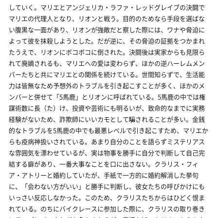
していく。マリエとアンジェリカ・ラファ・レッドグレイブの決闘で
マリエの代理人となり、リオンと戦う。目的のためなら手段を選ばな
い腹黒な一面があり、リオンが強敵だと察した際には、ワナや脅迫に
よって彼を抹殺しようとした。だが逆に、その脅迫の証拠をつかまれ
たうえで、リオンにボコボコに倒された。決闘後は実家からも見限ら
れて廃嫡されるも、マリエへの愛は変わらず、ほかの逆ハーレムメン
バーたちと共にマリエとの関係を続けている。世間知らずで、生活能
力は皆無なため予想外のトラブルを引き起こすことが多く、ほかのメ
ンバーと併せて「5馬鹿」とリオンに呼ばれている。5馬鹿の中では権
謀術数に長（た）け、投資や芸術にも明るいが、致命的なまでに実務
経験がないため、詐欺師にいいカモとして騙されることが多い。金銭
的なトラブルを5馬鹿の中でも最悪レベルで引き起こすため、マリエか
らも疫病神扱いされている。あまり自分のことを語らずミステリアス
な雰囲気を漂わせているが、実は物事を勝手に自分で判断して自己完
結する癖があり、一番大事なことを口に出さない。クラリス・フィ
ア・アトリーと婚約していたが、手紙で一方的に婚約解消した挙句
に、「会わない方がいい」と勝手に判断し、彼女たちの呼びかけにも
いっさい反応しなかった。このため、クラリスたちからはひどく恨ま
れている。のちにバイクレースに参加した際に、クラリスの取り巻き