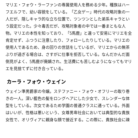
マリエ・フォウ・ラーファンの専属使用人を務める少年。種族はハー
フエルフで、幼い容貌をしている。「乙女ゲー」時代の攻略対象の一
人だが、隠しキャラ的な立ち位置で、ツンツンとした弟系キャラとい
う設定だった。少々毒舌だが、攻略対象者の中では一番まともな人
物。マリエの本性を知っており、「5馬鹿」と違って安易にマリエを全
肯定せず、ふつうに注意したり、フォローしたりしている。マリエの
使用人であるため、身の回りの世話をしているが、マリエからの無茶
ぶりが過ぎる場合は、さすがに仕事を拒否している。なんだかんだ面
倒見がよく、5馬鹿が廃嫡され、生活費にも苦しむようになってもマリ
エを見捨てずに付き合っている。
カーラ・フォウ・ウェイン
ウェイン準男爵家の令嬢。ステファニー・フォウ・オフリーの取り巻
きの一人。深い藍色の髪をロングヘアにした少女で、スレンダーな体
型をしている。次女であるため学園の普通クラスに通っている。外面
はいいが、性格は悪いという、女尊男卑社会においては典型的な貴族
女性で、オリヴィアに親身な顔で接近する。この際に、貴族社会に疎
いオリヴィアを騙して言質を取ることで、リオン・フォウ・バルトフ
ァルトに強引に空賊退治を依頼する。用済みになったオリヴィアに対