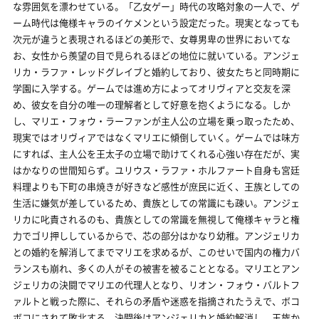
な雰囲気を漂わせている。「乙女ゲー」時代の攻略対象の一人で、ゲ
ーム時代は俺様キャラのイケメンという設定だった。現実となっても
次元が違うと表現されるほどの美形で、女尊男卑の世界においてな
お、女性から羨望の目で見られるほどの地位に就いている。アンジェ
リカ・ラファ・レッドグレイブと婚約しており、彼女たちと同時期に
学園に入学する。ゲームでは進め方によってオリヴィアと交友を深
め、彼女を自分の唯一の理解者として好意を抱くようになる。しか
し、マリエ・フォウ・ラーファンが主人公の立場を乗っ取ったため、
現実ではオリヴィアではなくマリエに傾倒していく。ゲームでは味方
にすれば、主人公を王太子の立場で助けてくれる心強い存在だが、実
はかなりの世間知らず。ユリウス・ラファ・ホルファート自身も宮廷
料理よりも下町の串焼きが好きなど感性が庶民に近く、王族としての
生活に嫌気が差しているため、貴族としての常識にも疎い。アンジェ
リカに叱責されるのも、貴族としての常識を無視して俺様キャラと権
力でゴリ押ししているからで、芯の部分はかなり幼稚。アンジェリカ
との婚約を解消してまでマリエを求めるが、このせいで国内の権力バ
ランスも崩れ、多くの人がその被害を被ることとなる。マリエとアン
ジェリカの決闘でマリエの代理人となり、リオン・フォウ・バルトフ
ァルトと戦った際に、それらの矛盾や迷惑を指摘されたうえで、ボコ
ボコにされて敗北する。決闘後はアンジェリカと婚約解消し、王族か