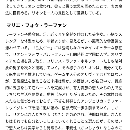
攻してきたリオンに救われ、彼らと戦う意思を固めたことで、炎の魔
法に目覚める。リオンを一人の異性として意識している。
マリエ・フォウ・ラーファン
ラーファン子爵令嬢。足元近くまで金髪を伸ばした美少女。小柄でス
レンダーな体型のため、年齢より幼く見えるが、小悪魔的な雰囲気を
漂わせている。「乙女ゲー」には登場しなかったイレギュラーな存在
で、リオン・フォウ・バルトファルトと同時期に学園に入学。オリヴ
ィアの立場を乗っ取り、ユリウス・ラファ・ホルファートたち攻略対
象の男子を次々と籠絡していく。その様子からリオンは、自分と同じ
く転生者だと推測している。ゲーム主人公のオリヴィアほどではない
が、回復魔法を使えるなど才能は豊か。外面はいいが自己中で、最終
的に五股をして逆ハーレムを完成させ、有力貴族の恋人たちの力で左
うちわな生活を夢見る。猫被（かぶ）りがうまいため、その本性は恋
人たちに気づかれておらず、不貞を糾弾したアンジェリカ・ラファ・
レッドグレイブを逆に追い詰め、宿願成就一歩手前までいく。しか
し、リオンに恋人たちを叩（たた）きのめされ、決闘は敗北。恋人た
ちはそれでも自分といっしょにいてくれることを選んだが、そのせい
で恋人たちは実家からも見限られ、甲斐性（かいしょう）なしなのに