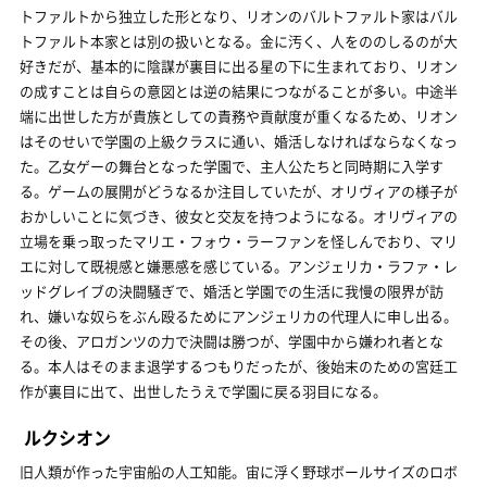
トファルトから独立した形となり、リオンのバルトファルト家はバル
トファルト本家とは別の扱いとなる。金に汚く、人をののしるのが大
好きだが、基本的に陰謀が裏目に出る星の下に生まれており、リオン
の成すことは自らの意図とは逆の結果につながることが多い。中途半
端に出世した方が貴族としての責務や貢献度が重くなるため、リオン
はそのせいで学園の上級クラスに通い、婚活しなければならなくなっ
た。乙女ゲーの舞台となった学園で、主人公たちと同時期に入学す
る。ゲームの展開がどうなるか注目していたが、オリヴィアの様子が
おかしいことに気づき、彼女と交友を持つようになる。オリヴィアの
立場を乗っ取ったマリエ・フォウ・ラーファンを怪しんでおり、マリ
エに対して既視感と嫌悪感を感じている。アンジェリカ・ラファ・レ
ッドグレイブの決闘騒ぎで、婚活と学園での生活に我慢の限界が訪
れ、嫌いな奴らをぶん殴るためにアンジェリカの代理人に申し出る。
その後、アロガンツの力で決闘は勝つが、学園中から嫌われ者とな
る。本人はそのまま退学するつもりだったが、後始末のための宮廷工
作が裏目に出て、出世したうえで学園に戻る羽目になる。
ルクシオン
旧人類が作った宇宙船の人工知能。宙に浮く野球ボールサイズのロボ