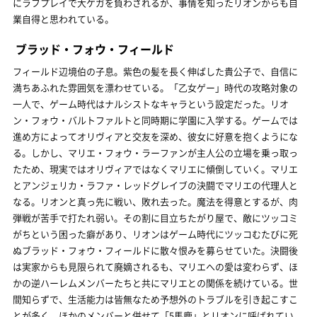
にラフプレイで大ケガを負わされるが、事情を知ったリオンからも自
業自得と思われている。
ブラッド・フォウ・フィールド
フィールド辺境伯の子息。紫色の髪を長く伸ばした貴公子で、自信に
満ちあふれた雰囲気を漂わせている。「乙女ゲー」時代の攻略対象の
一人で、ゲーム時代はナルシストなキャラという設定だった。リオ
ン・フォウ・バルトファルトと同時期に学園に入学する。ゲームでは
進め方によってオリヴィアと交友を深め、彼女に好意を抱くようにな
る。しかし、マリエ・フォウ・ラーファンが主人公の立場を乗っ取っ
たため、現実ではオリヴィアではなくマリエに傾倒していく。マリエ
とアンジェリカ・ラファ・レッドグレイブの決闘でマリエの代理人と
なる。リオンと真っ先に戦い、敗れ去った。魔法を得意とするが、肉
弾戦が苦手で打たれ弱い。その割に目立ちたがり屋で、敵にツッコミ
がちという困った癖があり、リオンはゲーム時代にツッコむたびに死
ぬブラッド・フォウ・フィールドに散々恨みを募らせていた。決闘後
は実家からも見限られて廃嫡されるも、マリエへの愛は変わらず、ほ
かの逆ハーレムメンバーたちと共にマリエとの関係を続けている。世
間知らずで、生活能力は皆無なため予想外のトラブルを引き起こすこ
とが多く、ほかのメンバーと併せて「5馬鹿」とリオンに呼ばれてい