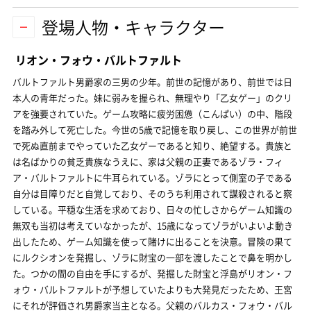
登場人物・キャラクター
リオン・フォウ・バルトファルト
バルトファルト男爵家の三男の少年。前世の記憶があり、前世では日
本人の青年だった。妹に弱みを握られ、無理やり「乙女ゲー」のクリ
アを強要されていた。ゲーム攻略に疲労困憊（こんぱい）の中、階段
を踏み外して死亡した。今世の5歳で記憶を取り戻し、この世界が前世
で死ぬ直前までやっていた乙女ゲーであると知り、絶望する。貴族と
は名ばかりの貧乏貴族なうえに、家は父親の正妻であるゾラ・フィ
ア・バルトファルトに牛耳られている。ゾラにとって側室の子である
自分は目障りだと自覚しており、そのうち利用されて謀殺されると察
している。平穏な生活を求めており、日々の忙しさからゲーム知識の
無双も当初は考えていなかったが、15歳になってゾラがいよいよ動き
出したため、ゲーム知識を使って賭けに出ることを決意。冒険の果て
にルクシオンを発掘し、ゾラに財宝の一部を渡したことで鼻を明かし
た。つかの間の自由を手にするが、発掘した財宝と浮島がリオン・フ
ォウ・バルトファルトが予想していたよりも大発見だったため、王宮
にそれが評価され男爵家当主となる。父親のバルカス・フォウ・バル