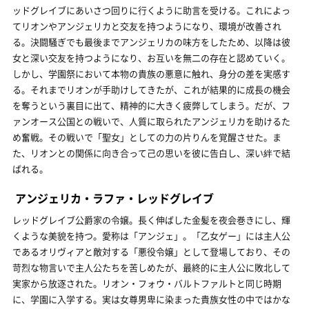
ッドグレイブにあいさつ回りに行くように助言を受ける。これによっ
てリオンやアンジェリカと交友を持つようになり、環境が改善され
る。決闘騒ぎでも最後までアンジェリカの味方をしたため、以降は彼
女と深い交友を持つようになり、お互いを無二の存在と認めていく。
しかし、学園祭において本物の貴族の悪意に触れ、身分の差を実感す
る。それまでリオンが手助けしてきたが、これが結果的に成長の機会
を奪うという裏目に出て、精神的に大きく疲弊してしまう。だが、フ
ァンオース公国との戦いで、人質に取られたアンジェリカを助けるた
め奮戦。その戦いで「聖女」としての力の片りんを覚醒させた。ま
た、リオンとの関係に向き合って己の思いを彼に告白し、深い絆で結
ばれる。
アンジェリカ・ラファ・レッドグレイブ
レッドグレイブ公爵家の令嬢。長く伸ばした金髪を夜会巻きにし、輝
くような美貌を持つ。愛称は「アンジェ」。「乙女ゲー」には主人公
であるオリヴィアと敵対する「悪役令嬢」として登場しており、その
苛烈な物言いで主人公たちを苦しめたが、最終的に主人公に敗北して
実家から放逐された。リオン・フォウ・バルトファルトと同じ時期
に、学園に入学する。実は女尊男卑に染まった貴族女性の中ではかな