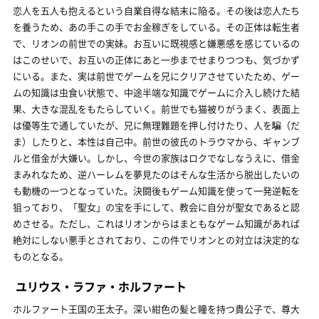
恋人を五人も抱えるという自業自得な結末に陥る。その後は恋人たち
を養うため、あの手この手でお金稼ぎをしている。その正体は転生者
で、リオンの前世での実妹。お互いに既視感と嫌悪感を感じているの
はこのせいで、お互いの正体にあと一歩までせまりつつも、気づかず
にいる。また、実は前世でゲームを兄にクリアさせていたため、ゲー
ムの知識は虫食い状態で、中途半端な知識でゲームに介入し続けた結
果、大きな混乱をもたらしていく。前世でも猫被りがうまく、表面上
は優等生で通していたが、兄に無理難題を押し付けたり、人を騙（だ
ま）したりと、本性は自己中。前世の彼氏のトラウマから、ギャンブ
ルと借金が大嫌い。しかし、今世の家族はロクでなしなうえに、借金
まみれなため、逆ハーレムを夢見たのはそんな生活から脱出したいの
も動機の一つとなっていた。決闘後もゲーム知識を使って一発逆転を
狙っており、「聖女」の宝を手にして、教会に自分が聖女であると認
めさせる。ただし、これはリオンからはまともなゲーム知識があれば
絶対にしない悪手とされており、この件でリオンとの対立は決定的な
ものとなる。
ユリウス・ラファ・ホルファート
ホルファート王国の王太子。深い紺色の髪と瞳を持つ貴公子で、尊大