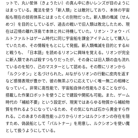
ットで、丸い筐体（きょうたい）の真ん中に赤いレンズが目のように
はまっている。魔法を使う「新人類」とは敵対しており、本体の宇宙
船も現在の技術体系とはまったくの別物だった。新人類の殲滅（せん
めつ）を目的としているが、過去の戦いで旧人類は敗北したため、現
在は辺境の離れ浮島で本体と共に待機していた。リオン・フォウ・バ
ルトファルトはゲーム時代に同じ宇宙船を課金アイテムとして購入し
ていたため、その情報をもとにして発掘。新人類殲滅を目的とするAI
と戦うも、「日本語」を読めるリオンに興味を覚える。リオンが完全
に新人類であれば殺すつもりだったが、その身には旧人類の血も流れ
ているのを知り、己のマスターとして認める。その際にリオンから
「ルクシオン」と名づけられた。AIながらリオンの行動に皮肉を返す
など感情表現が豊かで、彼の無茶ぶりに応えていく唯一無二の相棒と
なっていく。非常に高性能で、宇宙船自体の性能もさることながら、
搭載した作業ロボットを使うことで建設や開拓も可能。また、ゲーム
時代の「補給不要」という設定が、現実ではあらゆる物質から補給物
質を作れるようになっているため、その気になれば石から黄金すら作
れる。このあまりの高性能っぷりからリオンはルクシオンの存在を隠
すため、偽装船として「パルトナー」を用意し、ルクシオンを使い魔
として扱うようにしている。