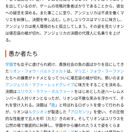
を出しているのが、ゲームの攻略対象者ばかりであることから、彼女
への疑念を深める。また事ここに至り、アンジェリカは不貞を働くマ
リエを糾弾し、決闘を申し込む。しかしユリウスはマリエに味方し、
アンジェリカは衆人環視のもと孤立してしまう。その姿を見たリオン
は堪忍袋の緒が切れ、アンジェリカの決闘の代理人に名乗りを上げ
る。
愚か者たち
学園
でも女子に虐げられ続け、貴族社会の負の面ばかりを目にしてき
た
リオン・フォウ・バルトファルト
は、
マリエ・フォウ・ラーファン
たちへの嫌悪がトドメとなってついに堪忍袋の緒が切れ、勢いのまま
アンジェリカ・ラファ・レッドグレイブ
に味方をすることを決める。
決闘は
ユリウス・ラファ・ホルファート
をはじめとした逆ハーレムメ
ンバー五人対リオンとなったが、リオンは不敵な笑みを浮かべて、そ
れを受け入れる。決闘は「
鎧
」と呼ばれるロボットを使って行われる
が、リオンは
ルクシオン
が製造した「
アロガンツ
」を使い、その圧倒
的な性能差で五人を叩（たた）きのめす。そしてリオンはユリウスを
公然の場で徹底的に糾弾し、学園中から嫌われたうえで姿をくらま
す。リオンのことを心配する
オリヴィア
だったが、リオンは最初から