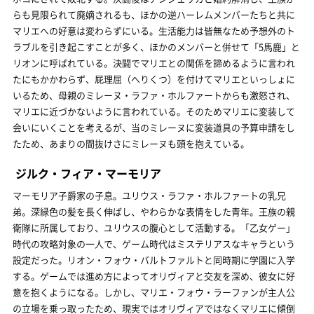
らも見限られて廃嫡されるも、ほかの逆ハーレムメンバーたちと共に
マリエへの好意は変わらずにいる。生活能力は皆無なため予想外のト
ラブルを引き起こすことが多く、ほかのメンバーと併せて「5馬鹿」と
リオンに呼ばれている。決闘でマリエとの関係を諦めるように言われ
たにもかかわらず、屁理屈（へりくつ）を付けてマリエといっしょに
いるため、母親のミレーヌ・ラファ・ホルファートからも激怒され、
マリエに近づかないように言われている。そのためマリエに変装して
会いにいくことを考えるが、当のミレーヌに変装道具の予算申請をし
たため、あまりの間抜けさにミレーヌも頭を抱えている。
ジルク・フィア・マーモリア
マーモリア子爵家の子息。ユリウス・ラファ・ホルファートの乳兄
弟。深緑色の髪を長く伸ばし、やわらかな表情をした青年。王族の親
衛隊に所属しており、ユリウスの腹心として活動する。「乙女ゲー」
時代の攻略対象の一人で、ゲーム時代はミステリアスなキャラという
設定だった。リオン・フォウ・バルトファルトと同時期に学園に入学
する。ゲームでは進め方によってオリヴィアと交友を深め、彼女に好
意を抱くようになる。しかし、マリエ・フォウ・ラーファンが主人公
の立場を乗っ取ったため、現実ではオリヴィアではなくマリエに傾倒