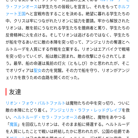
ラ・ファンオース
は学生たちの皆殺しを宣言し、それをもって
ホルフ
ァート王国
へと宣戦布告することを決める。絶望に暮れる学生たちの
中、クリスは牢につながれたリオンに協力を要請。牢から解放された
リオンは、敵を前にうなだれる学生たちを臆病者と罵り、学生たちの
反骨精神に火を点ける。そしてリオンは逃げるのではなく、学生たち
が船を守るあいだに敵の本陣を突っ切って、アンジェリカの奪還とヘ
ルトルーデを人質にする作戦を立案する。リオンはエアバイクで戦場
を突っ切っていくが、船は敵に囲まれ、敵の攻撃にさらされてしま
う。最早、船の命運は風前の灯火（ともしび）かと思われたが、そこ
でオリヴィアは
聖女
の力を覚醒。その力で船を守り、リオンがアンジ
ェリカを救うための血路を開くのだった。
友達
リオン・フォウ・バルトファルト
は魔物たちの中を突っ切り、ついに
敵の本陣にたどり着く。
アンジェリカ・ラファ・レッドグレイブ
を救
い、
ヘルトルーデ・セラ・ファンオース
の身柄と、魔物をあやつる
「
魔笛
」を回収したリオンは、そのまま船に帰還する。ヘルトルーデ
を人質にしたことで戦いは終結したかに思われたが、公国の伯爵であ