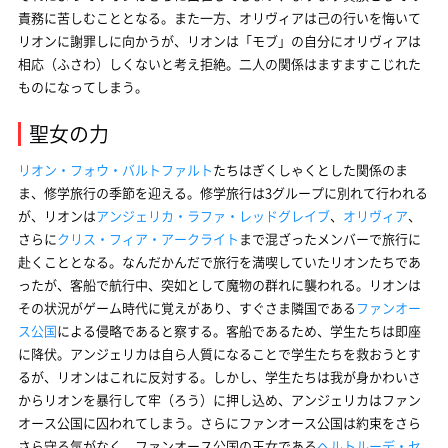
責務に苦しむこととなる。また一方、オリヴィアは己の行いを悔いて
リオンに謝罪しに向かうが、リオンは「モブ」の自分にオリヴィアは
相応（ふさわ）しくないと考え拒絶。二人の関係はますますこじれた
ものになってしまう。
聖女の力
リオン・フォウ・バルトファルト
たちはぎくしゃくとした関係のま
ま、修学旅行の季節を迎える。修学旅行は3グループに別れて行われる
が、リオンは
アンジェリカ・ラファ・レッドグレイブ
、
オリヴィア
、
さらに
クリス・フィア・アークライト
まで混ざったメンバーで旅行に
赴くこととなる。なんだかんだで旅行を満喫していたリオンたちであ
ったが、客船で航行中、突如として魔物の群れに襲われる。リオンは
その状況がゲーム時代に覚えがあり、すぐさま隣国である
ファンオー
ス公国
による侵略であると察する。客船であるため、学生たちは即座
に降伏。アンジェリカは自ら人質になることで学生たちを救おうとす
るが、リオンはこれに反対する。しかし、学生たちは我が身かわいさ
からリオンを暴行して牢（ろう）に押し込め、アンジェリカはファン
オース公国に囚われてしまう。さらにファンオース公国は約束をさら
さら守る気がなく、ファンオース公国の王女である
ヘルトルーデ・セ