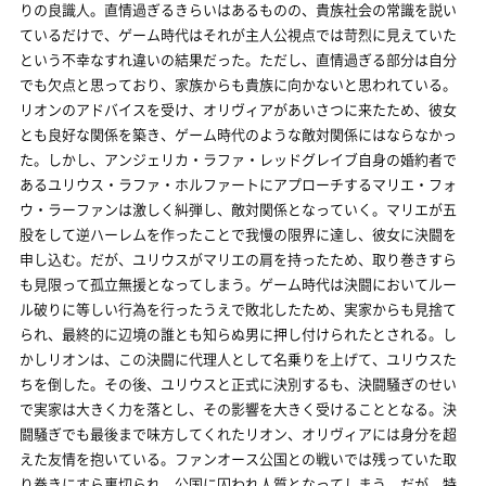
りの良識人。直情過ぎるきらいはあるものの、貴族社会の常識を説い
ているだけで、ゲーム時代はそれが主人公視点では苛烈に見えていた
という不幸なすれ違いの結果だった。ただし、直情過ぎる部分は自分
でも欠点と思っており、家族からも貴族に向かないと思われている。
リオンのアドバイスを受け、オリヴィアがあいさつに来たため、彼女
とも良好な関係を築き、ゲーム時代のような敵対関係にはならなかっ
た。しかし、アンジェリカ・ラファ・レッドグレイブ自身の婚約者で
あるユリウス・ラファ・ホルファートにアプローチするマリエ・フォ
ウ・ラーファンは激しく糾弾し、敵対関係となっていく。マリエが五
股をして逆ハーレムを作ったことで我慢の限界に達し、彼女に決闘を
申し込む。だが、ユリウスがマリエの肩を持ったため、取り巻きすら
も見限って孤立無援となってしまう。ゲーム時代は決闘においてルー
ル破りに等しい行為を行ったうえで敗北したため、実家からも見捨て
られ、最終的に辺境の誰とも知らぬ男に押し付けられたとされる。し
かしリオンは、この決闘に代理人として名乗りを上げて、ユリウスた
ちを倒した。その後、ユリウスと正式に決別するも、決闘騒ぎのせい
で実家は大きく力を落とし、その影響を大きく受けることとなる。決
闘騒ぎでも最後まで味方してくれたリオン、オリヴィアには身分を超
えた友情を抱いている。ファンオース公国との戦いでは残っていた取
り巻きにすら裏切られ、公国に囚われ人質となってしまう。だが、特