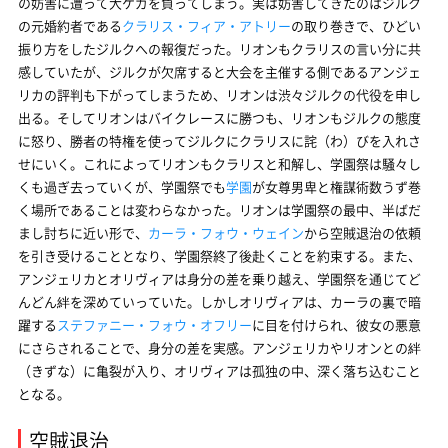
の妨害に遭って大ケガを負ってしまう。実は妨害してきたのはジルク
の元婚約者である
クラリス・フィア・アトリー
の取り巻きで、ひどい
振り方をしたジルクへの報復だった。リオンもクラリスの言い分に共
感していたが、ジルクが欠席すると大会を主催する側であるアンジェ
リカの評判も下がってしまうため、リオンは渋々ジルクの代役を申し
出る。そしてリオンはバイクレースに勝つも、リオンもジルクの態度
に怒り、勝者の特権を使ってジルクにクラリスに詫（わ）びを入れさ
せにいく。これによってリオンもクラリスと和解し、学園祭は騒々し
くも過ぎ去っていくが、学園祭でも
学園
が女尊男卑と権謀術数うず巻
く場所であることは変わらなかった。リオンは学園祭の最中、半ばだ
まし討ちに近い形で、
カーラ・フォウ・ウェイン
から空賊退治の依頼
を引き受けることとなり、学園祭終了後赴くことを約束する。また、
アンジェリカとオリヴィアは身分の差を乗り越え、学園祭を通じてど
んどん絆を深めていっていた。しかしオリヴィアは、カーラの裏で暗
躍する
ステファニー・フォウ・オフリー
に目を付けられ、彼女の悪意
にさらされることで、身分の差を実感。アンジェリカやリオンとの絆
（きずな）に亀裂が入り、オリヴィアは孤独の中、深く落ち込むこと
となる。
空賊退治