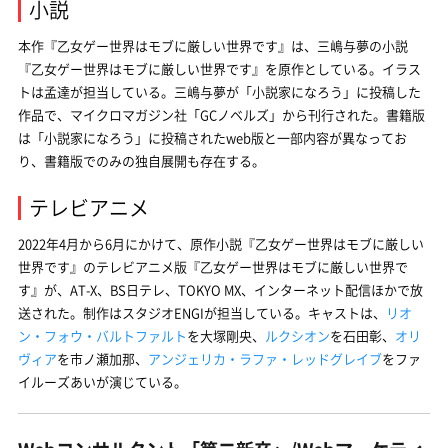
小説
本作『
乙女ゲー世界はモブに厳しい世界です
』は、三嶋与夢の小説
『
乙女ゲー世界はモブに厳しい世界です
』を原作としている。イラス
トは孟達が担当している。三嶋与夢が「小説家になろう」に投稿した
作品で、マイクロマガジン社「GCノベルズ」から刊行された。書籍版
は「小説家になろう」に投稿されたweb版と一部内容が異なってお
り、書籍版でのみの独自展開も存在する。
テレビアニメ
2022年4月から6月にかけて、原作小説『
乙女ゲー世界はモブに厳しい
世界です
』のテレビアニメ版『
乙女ゲー世界はモブに厳しい世界で
す
』が、AT-X、BS日テレ、TOKYO MX、インターネット配信ほかで放
送された。制作はスタジオENGIが担当している。キャストは、
リオ
ン・フォウ・バルトファルト
を大塚剛央、
ルクシオン
を石田彰、
オリ
ヴィア
を市ノ瀬加那、
アンジェリカ・ラファ・レッドグレイブ
をファ
イルーズあいが演じている。