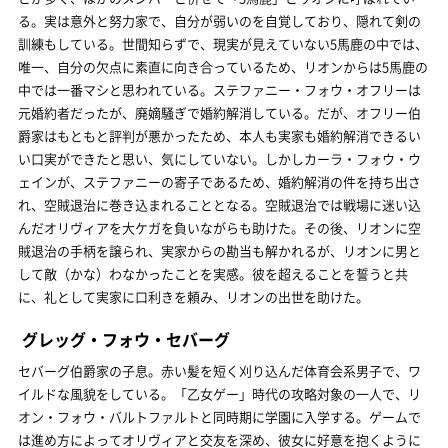
る。実は意外と努力家で、自分が弱いのを自覚しており、隠れて剣の
訓練もしている。世間知らずで、現実が見えていない5馬鹿の中では、
唯一、自分の欠点に素直に向き合っているため、リオンからは5馬鹿の
中では一番マシと思われている。ステファニー・フォウ・オフリーは
元婚約者だったが、廃嫡騒ぎで婚約解消している。だが、オフリー伯
爵家はもともと評判が悪かったため、本人も実家も婚約解消できるい
い口実ができたと思い、気にしていない。しかしカーラ・フォウ・ウ
ェインが、ステファニーの寄子であるため、婚約解消の件を持ち出さ
れ、空賊退治に巻き込まれることとなる。空賊退治では戦場に迷い込
んだオリヴィアを大ケガを負いながらも助けた。その後、リオンに空
賊退治の手柄を譲られ、実家からの勘当も解かれるが、リオンに男と
して敵（かな）わなかったことを実感。彼を超えることを誓うと共
に、礼として実家に口利きを頼み、リオンの出世を助けた。
グレッグ・フォウ・セバーグ
セバーグ伯爵家の子息。赤い髪を短く刈り込んだ体育会系男子で、ワ
イルドな風貌をしている。「乙女ゲー」時代の攻略対象の一人で、リ
オン・フォウ・バルトファルトと同時期に学園に入学する。ゲームで
は進め方によってオリヴィアと交友を深め、彼女に好意を抱くように