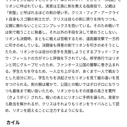
リオンに呼ばれている。実家は王族に剣を教える指南役で、父親は
「剣聖」と呼ばれるほどの剣の使い手。クリス・フィア・アークライ
ト自身もスゴ腕の剣士だが、クリスは自らの剣に誇りを持ちつつも、
父親に敵わないことにコンプレックスを抱いている。そのため戦いで
は剣で戦うことに執着し、それ以外の手段を決して使おうとしない。
リオンも決闘時、まともに戦えば苦戦するため、遠距離攻撃で一方的
に叩きのめしている。決闘後も得意の剣でリオンを叩きのめそうとし
たため、リオンからは自分の苦手を克服しようとするブラッド・フォ
ウ・フィールドの方がマシと評価を下されている。修学旅行ではリオ
ンと同じグループだったため、ファンオース公国の襲撃に巻き込まれ
る。学生たちを守るため、一人立ち上がるが、あくまで一人で戦おう
とした自分に対し、学生たちを決起させたリオンを見て器の違いを見
せつけられる。剣の腕は確かで、公国との戦いではボロボロになりつ
つも最後まで戦い抜いたため、リオンからもその技量の高さを驚愕
（きょうがく）された。戦いのあとにリオンに手柄を譲られ、実家か
ら勘当を解かれるが、クリスはそれよりもリオンをライバルとして認
め、リオンを超えることに注力するようになる。
カイル