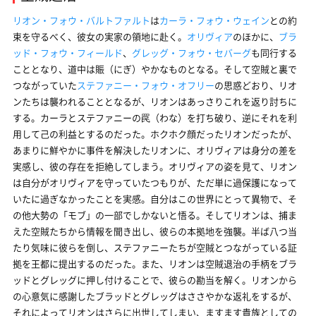
リオン・フォウ・バルトファルト
は
カーラ・フォウ・ウェイン
との約
束を守るべく、彼女の実家の領地に赴く。
オリヴィア
のほかに、
ブラ
ッド・フォウ・フィールド
、
グレッグ・フォウ・セバーグ
も同行する
こととなり、道中は賑（にぎ）やかなものとなる。そして空賊と裏で
つながっていた
ステファニー・フォウ・オフリー
の思惑どおり、リオ
ンたちは襲われることとなるが、リオンはあっさりこれを返り討ちに
する。カーラとステファニーの罠（わな）を打ち破り、逆にそれを利
用して己の利益とするのだった。ホクホク顔だったリオンだったが、
あまりに鮮やかに事件を解決したリオンに、オリヴィアは身分の差を
実感し、彼の存在を拒絶してしまう。オリヴィアの姿を見て、リオン
は自分がオリヴィアを守っていたつもりが、ただ単に過保護になって
いたに過ぎなかったことを実感。自分はこの世界にとって異物で、そ
の他大勢の「モブ」の一部でしかないと悟る。そしてリオンは、捕ま
えた空賊たちから情報を聞き出し、彼らの本拠地を強襲。半ば八つ当
たり気味に彼らを倒し、ステファニーたちが空賊とつながっている証
拠を王都に提出するのだった。また、リオンは空賊退治の手柄をブラ
ッドとグレッグに押し付けることで、彼らの勘当を解く。リオンから
の心意気に感謝したブラッドとグレッグはささやかな返礼をするが、
それによってリオンはさらに出世してしまい、ますます貴族としての