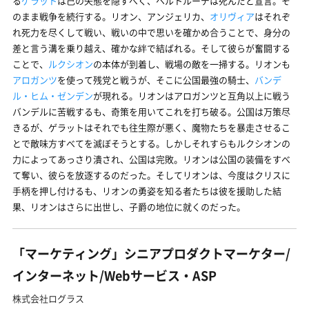
る
ゲラット
は己の失態を隠すべく、ヘルトルーデは死んだと宣言。そ
のまま戦争を続行する。リオン、アンジェリカ、
オリヴィア
はそれぞ
れ死力を尽くして戦い、戦いの中で思いを確かめ合うことで、身分の
差と言う溝を乗り越え、確かな絆で結ばれる。そして彼らが奮闘する
ことで、
ルクシオン
の本体が到着し、戦場の敵を一掃する。リオンも
アロガンツ
を使って残党と戦うが、そこに公国最強の騎士、
バンデ
ル・ヒム・ゼンデン
が現れる。リオンはアロガンツと互角以上に戦う
バンデルに苦戦するも、奇策を用いてこれを打ち破る。公国は万策尽
きるが、ゲラットはそれでも往生際が悪く、魔物たちを暴走させるこ
とで敵味方すべてを滅ぼそうとする。しかしそれすらもルクシオンの
力によってあっさり潰され、公国は完敗。リオンは公国の装備をすべ
て奪い、彼らを放逐するのだった。そしてリオンは、今度はクリスに
手柄を押し付けるも、リオンの勇姿を知る者たちは彼を援助した結
果、リオンはさらに出世し、子爵の地位に就くのだった。
「マーケティング」シニアプロダクトマーケター/
インターネット/Webサービス・ASP
株式会社ログラス