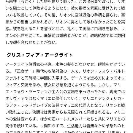
ら鹵獲（ろかく）した鎧を借りて戦った。この出来事で改心し、リオ
ンを騎士として尊敬するようになり、彼の指摘を素直に受け入れて戦
い方を改善していく。その後、リオンに空賊退治の手柄を譲られ、実
家からの勘当も解かれるが、リオンに男として敵わなかったことを実
感。彼を超えることを誓うと共に、礼として実家に口利きを頼み、リ
オンの出世を助けた。廃嫡前は婚約者がいたが、政略結婚で年に数回
しか顔を合わせたことがない。
クリス・フィア・アークライト
アークライト伯爵家の子息。水色の髪をたなびかせ、眼鏡をかけてい
る。「乙女ゲー」時代の攻略対象の一人で、リオン・フォウ・バルト
ファルトと同時期に学園に入学する。ゲームでは進め方によってオリ
ヴィアと交友を深め、彼女に好意を抱くようになる。しかし、マリ
エ・フォウ・ラーファンが主人公の立場を乗っ取ったため、現実では
オリヴィアではなくマリエに傾倒していく。マリエとアンジェリカ・
ラファ・レッドグレイブの決闘でマリエの代理人となり、リオンと戦
い敗れ去った。決闘後は実家からも見限られて廃嫡されるも、マリエ
への愛は変わらず、ほかの逆ハーレムメンバーたちと共にマリエとの
関係を続けている。世間知らずで、生活能力は皆無なため予想外のト
ラブルを引き起こすことが多く、ほかのメンバーと併せて「5馬鹿」と