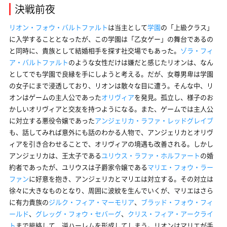
決戦前夜
リオン・フォウ・バルトファルト
は当主として
学園
の「上級クラス」
に入学することとなったが、この学園は「乙女ゲー」の舞台であるの
と同時に、貴族として結婚相手を探す社交場でもあった。
ゾラ・フィ
ア・バルトファルト
のような女性だけは嫌だと感じたリオンは、なん
としてでも学園で良縁を手にしようと考える。だが、女尊男卑は学園
の女子にまで浸透しており、リオンは散々な目に遭う。そんな中、リ
オンはゲームの主人公であった
オリヴィア
を発見。孤立し、様子のお
かしいオリヴィアと交友を持つようになる。また、ゲームでは主人公
に対立する悪役令嬢であった
アンジェリカ・ラファ・レッドグレイブ
も、話してみれば意外にも話のわかる人物で、アンジェリカとオリヴ
ィアを引き合わせることで、オリヴィアの境遇も改善される。しかし
アンジェリカは、王太子である
ユリウス・ラファ・ホルファート
の婚
約者であったが、ユリウスは子爵家令嬢である
マリエ・フォウ・ラー
ファン
に好意を抱き、アンジェリカとマリエは対立する。その対立は
徐々に大きなものとなり、周囲に波紋を生んでいくが、マリエはさら
に有力貴族の
ジルク・フィア・マーモリア
、
ブラッド・フォウ・フィ
ールド
、
グレッグ・フォウ・セバーグ
、
クリス・フィア・アークライ
ト
まで籠絡して、逆ハーレムを形成してしまう。リオンはマリエが手