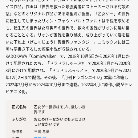
イズ作品。作画は『世界を救った最強勇者にストーカーされる村娘の
話』などのオリジナル作品がある潮里潤が担当。「乙女ゲー」の世界
に転生してしまったリオン・フォウ・バルトファルトは平穏を求める
も、転生先の世界は女尊男卑の世界で、数々の困難がリオンに襲い掛
かることとなる。リオンが困難を乗り越え、成り上がっていく姿を描
いた下剋上（げこくじょう）異世界ファンタジー。コミックスには三
嶋与夢書き下ろしの短編小説が収録されている。
KADOKAWA「ComicWalker」で、2018年10月5日から2020年1月にか
けて配信されたのち、「ドラドラしゃーぷ#」で2020年2月から2020年
8月にかけて配信され、「ドラドラふらっと♭」で2020年9月から2021
年12月2日まで配信。その後、「月刊ドラゴンエイジ」本誌に移籍し
2022年2月号から2024年10月号まで連載。2022年4月に原作小説がテレ
ビアニメ化。
正式名称
乙女ゲー世界はモブに厳しい世
界です
ふりがな
おとめげーせかいはもぶにきび
しいせかいです
原作者
三嶋 与夢