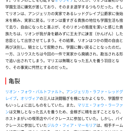
学園生活に嫌気が差しており、そのまま退学するつもりだった。そし
てリオンは、アンジェリカの実家であるレッドグレイブ公爵家に後始
末を頼み、実家に戻る。リオンは重すぎる貴族の地位も学園生活も捨
て去り、自由になったと喜ぶが、そのリオンの態度を潔いと感じた貴
族たちは、リオンが我が身を顧みずに王太子に諫言（かんげん）した
忠臣として出世させてしまう。その結果、リオンはつかの間の自由と
再び決別し、騎士として叙勲され、学園に舞い戻ることなったのだ。
一方、ユリウスたちは今回の一件で実家から廃嫡され、勘当される形
で追い出されてしまう。マリエは無職となった五人を養う羽目とな
り、その事実に愕然とするのだった。
亀裂
リオン・フォウ・バルトファルト
、
アンジェリカ・ラファ・レッドグ
レイブ
、
オリヴィア
の三人は決闘騒ぎを機になかよくなり、学園祭で
もいっしょに出しものをしていた。また、
マリエ・フォウ・ラーファ
ン
は文無しとなった五人を養うため、金稼ぎに精を出すこととなり、
ホストまがいの喫茶店やバイクレースに参加していた。しかし、バイ
クレースに参加していた
ジルク・フィア・マーモリア
は、相手チーム