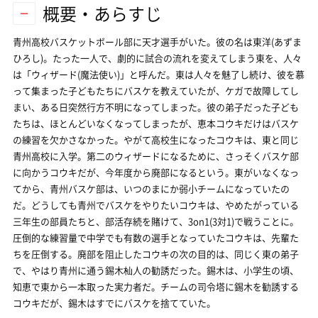
概要・あらすじ
青州高校バスケットボール部に天才選手がいた。彼の名は東洋(あずま
ひろし)。たった一人で、劇的に試合の流れを変えてしまう東を、人々
は「ウィザード(魔法使い)」と呼んだ。東は人々を魅了し続け、彼を慕
って集まった子どもたちにバスケを教えていたが、ケガで故障してし
まい、ある日突然行方不明になってしまった。彼の弟子だった子ども
たちは、ほとんどいなくなってしまったが、恵本コウキだけはバスケ
の練習を欠かさなかった。やがて高校生になったコウキは、東と同じ
青州高校に入学。第二のウィザードになるために、さっそくバスケ部
に向かうコウキだが、今年度から廃部になるという。東がいなくなっ
てから、青州バスケ部は、いつのまにか弱小チームになっていたの
だ。どうしても青州でバスケをやりたいコウキは、やめたがっている
三年生の部員たちと、部活存続を賭けて、3on1(3対1)で戦うことに。
圧倒的な練習量で中学でも有数の選手となっていたコウキは、先輩た
ちを圧倒する。廃部を阻止したコウキの次の目的は、同じく東の弟子
で、やはり青州に通う錫木杣人の勧誘だった。錫木は、小学生の頃、
知恵で東から一本取った実力者だ。チームの司令塔に錫木を勧誘する
コウキだが、錫木はすでにバスケを捨てていた。