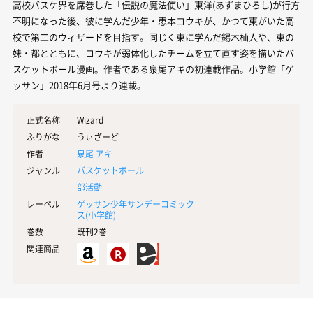
高校バスケ界を席巻した「伝説の魔法使い」東洋(あずまひろし)が行方
不明になった後、彼に学んだ少年・恵本コウキが、かつて東がいた高
校で第二のウィザードを目指す。同じく東に学んだ錫木杣人や、東の
妹・都とともに、コウキが弱体化したチームを立て直す姿を描いたバ
スケットボール漫画。作者である泉尾アキの初連載作品。小学館「ゲ
ッサン」2018年6月号より連載。
正式名称
Wizard
ふりがな
うぃざーど
作者
泉尾 アキ
ジャンル
バスケットボール
部活動
レーベル
ゲッサン少年サンデーコミック
ス(
小学館
)
巻数
既刊2巻
関連商品