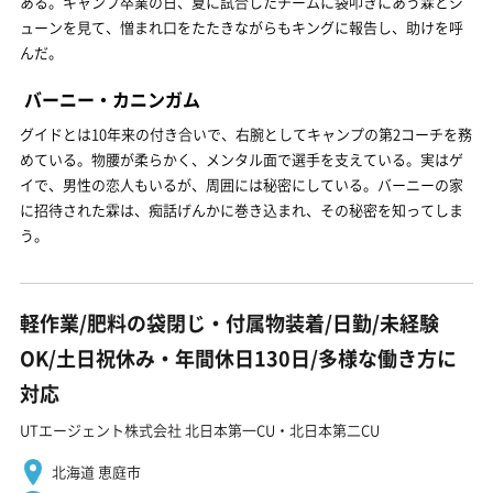
ある。キャンプ卒業の日、夏に試合したチームに袋叩きにあう霖とジ
ューンを見て、憎まれ口をたたきながらもキングに報告し、助けを呼
んだ。
バーニー・カニンガム
グイドとは10年来の付き合いで、右腕としてキャンプの第2コーチを務
めている。物腰が柔らかく、メンタル面で選手を支えている。実はゲ
イで、男性の恋人もいるが、周囲には秘密にしている。バーニーの家
に招待された霖は、痴話げんかに巻き込まれ、その秘密を知ってしま
う。
軽作業/肥料の袋閉じ・付属物装着/日勤/未経験
OK/土日祝休み・年間休日130日/多様な働き方に
対応
UTエージェント株式会社 北日本第一CU・北日本第二CU
北海道 恵庭市