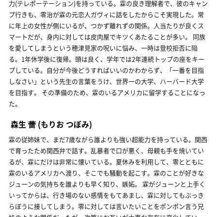
力(テレポーテーション)を持っている。霖の良き理解者で、彼のキャン
プ行きも、零治が霖の元恋人ガヴィに話をしたからこそ実現した。常
に年上の女性が側にいるが、つかず離れずの関係。人当たりが良くス
マートだが、身内に対しては皮肉屋でキツくあたることが多い。 同族
を愛してしまうという穂津見家の呪いに悩み、一時は登校拒否に陥
る。1年休学後に復帰。頭は良く、学年では2年連続トップの座をキー
プしている。自分が今後どうすればいいのかわからず、「一番を目指
しなさい」という先生の言葉をうけ、世界一の大学、ハーバード大学
を目指す。 その準備のため、霖のいるアメリカに留学することになっ
た。
森生 蕾
(もりお つぼみ)
霖の従姉妹で、まだ7歳ながら誰よりも強い超能力を持っている。関西
で育ったため関西弁で話す。乱暴者で口が悪く、母親も手を焼いてい
るが、霖にだけは非常に懐いている。夏休みを利用して、零とともに
霖のいるアメリカへ渡り、そこでも騒動を起こす。霖のことが好きな
ジューンの気持ちを誰よりも早く知り、嫉妬。 霖がジューンと上手く
いってからは、行き場のない感情をもてあまし、霖に対してもぶっき
らぼうに接してしまう。零に対しては言いたいことをポンポン言う兄