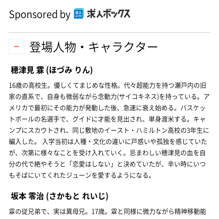
Sponsored by
登場人物・キャラクター
穂津見 霖
(ほづみ りん)
16歳の高校生。優しくてまじめな性格。代々超能力を持つ瀬戸内の旧
家の直系で、自身も微弱ながら念動力(サイコキネス)を持っている。ア
メリカで最初にその能力が発動した後、急速に衰え始める。バスケッ
トボールの名選手で、グイドに才能を見出され、単身渡米する。キャ
ンプにスカウトされ、同じ敷地のイースト・ハミルトン高校の3年生に
編入した。 入学当初は人種・文化の違いに戸惑いや孤独を感じていた
が、次第に様々なことを受け入れていく。忌まわしい穂津見の血を自
分の代で絶やそうと「恋愛はしない」と決めていたが、辛い時にいつ
もそばにいてくれたジューンを愛するようになる。
坂本 零治
(さかもと れいじ)
霖の従兄弟で、実は異母兄。17歳。霖と同様に微力ながら精神移動能