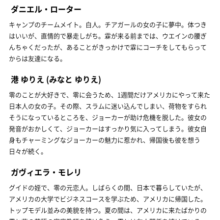
ダニエル・ローター
キャンプのチームメイト。白人。チアガールの女の子に夢中。体つき
はいいが、直情的で暴走しがち。霖が来る前までは、ウエインの腰ぎ
んちゃくだったが、あることがきっかけで霖にコーチをしてもらって
からは友達になる。
港 ゆりえ
(みなと ゆりえ)
零のことが大好きで、零に会うため、1週間だけアメリカにやって来た
日本人の女の子。その際、スラムに迷い込んでしまい、荷物をすられ
そうになっているところを、ジョーカーが助け危機を脱した。彼女の
発音がおかしくて、ジョーカーはすっかり気に入ってしまう。彼女自
身もチャーミングなジョーカーの魅力に惹かれ、帰国後も彼を想う
日々が続く。
ガヴィエラ・モレリ
グイドの姪で、零の元恋人。しばらくの間、日本で暮らしていたが、
アメリカの大学でビジネスコースを学ぶため、アメリカに帰国した。
トップモデル並みの美貌を持つ。夏の間は、アメリカに来たばかりの