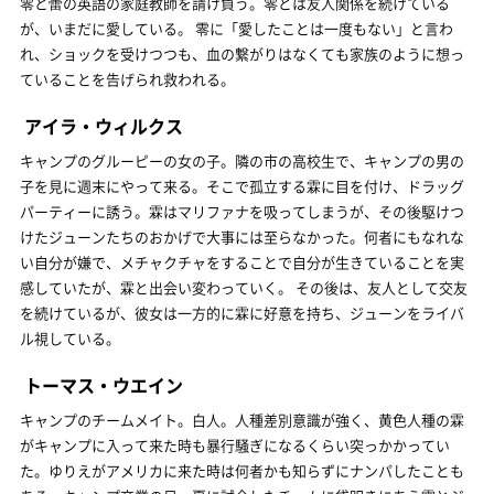
零と蕾の英語の家庭教師を請け負う。零とは友人関係を続けている
が、いまだに愛している。 零に「愛したことは一度もない」と言わ
れ、ショックを受けつつも、血の繋がりはなくても家族のように想っ
ていることを告げられ救われる。
アイラ・ウィルクス
キャンプのグルーピーの女の子。隣の市の高校生で、キャンプの男の
子を見に週末にやって来る。そこで孤立する霖に目を付け、ドラッグ
パーティーに誘う。霖はマリファナを吸ってしまうが、その後駆けつ
けたジューンたちのおかげで大事には至らなかった。何者にもなれな
い自分が嫌で、メチャクチャをすることで自分が生きていることを実
感していたが、霖と出会い変わっていく。 その後は、友人として交友
を続けているが、彼女は一方的に霖に好意を持ち、ジューンをライバ
ル視している。
トーマス・ウエイン
キャンプのチームメイト。白人。人種差別意識が強く、黄色人種の霖
がキャンプに入って来た時も暴行騒ぎになるくらい突っかかってい
た。ゆりえがアメリカに来た時は何者かも知らずにナンパしたことも