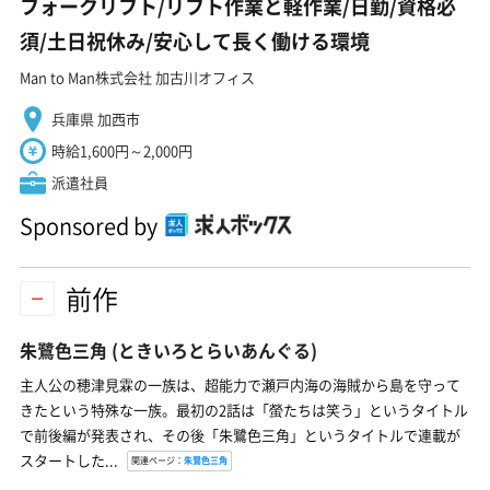
フォークリフト/リフト作業と軽作業/日勤/資格必
須/土日祝休み/安心して長く働ける環境
Man to Man株式会社 加古川オフィス
兵庫県 加西市
時給1,600円～2,000円
派遣社員
Sponsored by
前作
朱鷺色三角
(ときいろとらいあんぐる)
主人公の穂津見霖の一族は、超能力で瀬戸内海の海賊から島を守って
きたという特殊な一族。最初の2話は「螢たちは笑う」というタイトル
で前後編が発表され、その後「朱鷺色三角」というタイトルで連載が
スタートした...
関連ページ：
朱鷺色三角