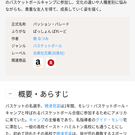
のバスケットボールキャンプに参加し、文化の違いや人種差別に悩み
ながらも、貴重な友人を得て、成長していく姿を描く。
正式名称
パッション・パレード
ふりがな
ぱっしょん ぱれーど
作者
樹 なつみ
ジャンル
バスケットボール
レーベル
白泉社文庫(
白泉社
)
関連商品
概要・あらすじ
バスケットの名選手、
穂津見霖
は1年間、モレリ・バスケットボール・
キャンプと呼ばれるバスケットボール合宿に参加するためにアメリカ
に来ていた。
キャンプ
の主催者であり、名指導者の
グイド・モレリ
宅
に滞在し、一般の高校イースト・ハミルトン高校にも通うことにし
た。初めて訪れたその高校で
穂津見霖
は、皆が恐れ尊敬するスポーツ