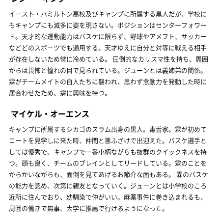
イースト・ハミルトン高校及びキャンプに所属する黒人だが、学校に
もキャンプにも滅多に姿を現さない。ポジションはセンターフォワー
ド。天才的な運動能力はバスケに限らず、野球やアメフト、サッカー
などどのスポーツでも通用する。天才ゆえに自分と対等に戦える相手
が存在しないため常に冷めている。 圧倒的なカリスマ性を持ち、周囲
からは畏怖と憧れの目で見られている。ジューンとは義姉弟の関係。
霖がチームメイトの白人たちに襲われ、思わず念動力を発動した時に
居合わせたため、霖に興味を持つ。
マイケル・オーエンス
キャンプに所属するシカゴのスラム出身の黒人。毒舌家。霖が初めて
コートを見学しに来た時、仲間と悪ふざけで出迎えた。バスケ選手と
しては優秀で、キャンプで一番小柄ながらも抜群のクイックネスを持
つ。頭も良く、チームのブレインとしてリードしている。霖のことを
からかいながらも、面倒を見てあげるお節介な面もある。 霖のバスケ
の能力を認め、次第に親友となっていく。ジューンとは小学校のころ
近所に住んでおり、幼馴染で仲がいい。麻薬事件に巻き込まれるも、
周囲の働きで無事、大学に推薦で行けるようになった。