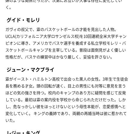
妹のような関係だったが、次第にお互いが大事な存在に変化してい
く。
グイド・モレリ
ガヴィの叔父で、霖のバスケットボールの才能を見出した人物。
UCLA(カリフォルニア大学ロサンゼルス校)を10回連続全米大学チャン
ピオンに導き、アメリカでバスケ選手を養成する私立学校モレリ・バ
スケットボールキャンプを主宰している。普段は面倒見がよく優しい
性格だが、バスケの練習中はかなり厳しく、妥協を許さない。
ジューン・マクブライ
霖がイースト・ハミルトン高校で出会った黒人の女性。3年生で生徒会
長を務める才女。頭の回転が速く、目上の男性にも対等に意見を言う
ほどの気の強さを持つ。校内のキャンプのあり方に疑問を感じて反発
している。最初は霖の案内役を学校から命じられただけだった。しか
し、危なっかしい彼をほっとけないという母性本能が、恋愛感情へと
変化していく。 キングの義姉であり、両親の再婚当時は彼に惹かれて
いた。
レジー・キング