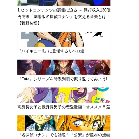
1.ヒットコンテンツの裏側に迫る － 興行収入130億
円突破「劇場版名探偵コナン」を支える音楽とは
【菅野祐悟】
『ハイキュー!!』に登場するリベロ達!
『Fate』シリーズを時系列順で振り返ってみよう!
高身長女子と低身長男子の恋愛漫画！オススメ５選
『名探偵コナン』でも話題！「公安」が題材の漫画