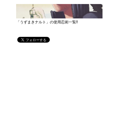
「うずまきナルト」の使用忍術一覧‼