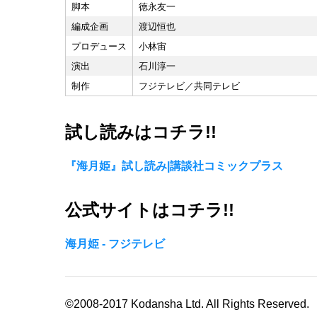
脚本
徳永友一
編成企画
渡辺恒也
プロデュース
小林宙
演出
石川淳一
制作
フジテレビ／共同テレビ
試し読みはコチラ!!
『海月姫』試し読み|講談社コミックプラス
公式サイトはコチラ!!
海月姫 - フジテレビ
©2008-2017 Kodansha Ltd. All Rights Reserved.