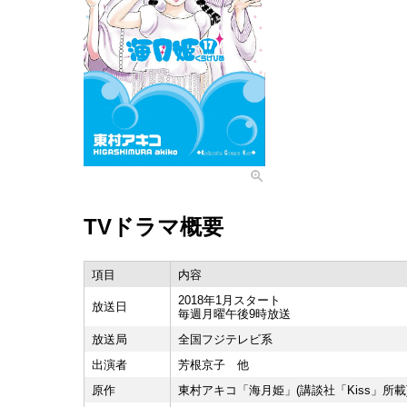
TVドラマ概要
項目
内容
2018年1月スタート
放送日
毎週月曜午後9時放送
放送局
全国フジテレビ系
出演者
芳根京子 他
原作
東村アキコ「海月姫」(講談社「Kiss」所載