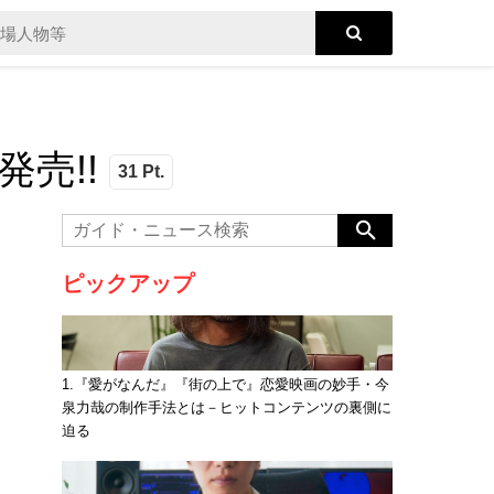
売!!
31 Pt.
ピックアップ
1.『愛がなんだ』『街の上で』恋愛映画の妙手・今
泉力哉の制作手法とは－ヒットコンテンツの裏側に
迫る