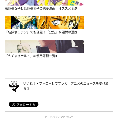
高身長女子と低身長男子の恋愛漫画！オススメ５選
『名探偵コナン』でも話題！「公安」が題材の漫画
「うずまきナルト」の使用忍術一覧‼
いいね！・フォローしてマンガ・アニメのニュースを受け取
ろう！
マンガペディアについて