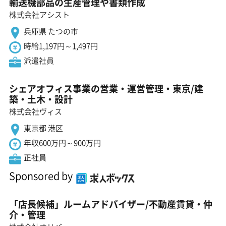
輸送機部品の生産管理や書類作成
株式会社アシスト
兵庫県 たつの市
時給1,197円～1,497円
派遣社員
シェアオフィス事業の営業・運営管理・東京/建
築・土木・設計
株式会社ヴィス
東京都 港区
年収600万円～900万円
正社員
Sponsored by
「店長候補」ルームアドバイザー/不動産賃貸・仲
介・管理