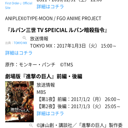
First Order-」Official
詳細はコチラ
Site
ANIPLEX©TYPE-MOON / FGO ANIME PROJECT
『ルパン三世 TV SPEICIAL ルパン暗殺指令』
放送情報
出典：
TOKYO MX
TOKYO MX：2017年1月3日（火） 15:00～
詳細はコチラ
原作：モンキー・パンチ ©TMS
劇場版『進撃の巨人』前編・後編
放送情報
MBS
【第1夜】前編：2017/1/2（月） 26:00～
【第2夜】後編：2017/1/3（火） 25:05～
詳細はコチラ
©諫山創・講談社／「進撃の巨人」製作委