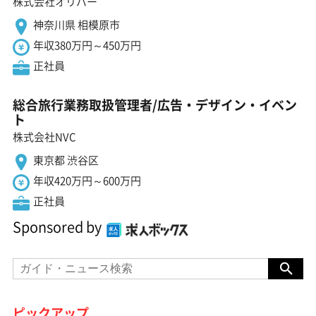
株式会社オリバー
神奈川県 相模原市
年収380万円～450万円
正社員
総合旅行業務取扱管理者/広告・デザイン・イベン
ト
株式会社NVC
東京都 渋谷区
年収420万円～600万円
正社員
Sponsored by
ピックアップ