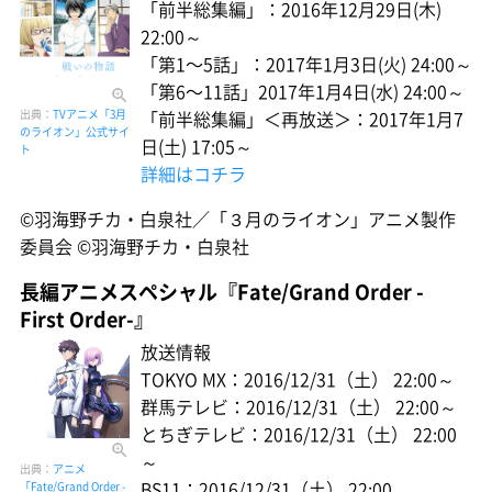
「前半総集編」：2016年12月29日(木)
22:00～
「第1〜5話」：2017年1月3日(火) 24:00～
「第6〜11話」2017年1月4日(水) 24:00～
出典：
TVアニメ「3月
「前半総集編」＜再放送＞：2017年1月7
のライオン」公式サイ
日(土) 17:05～
ト
詳細はコチラ
©羽海野チカ・白泉社／「３月のライオン」アニメ製作
委員会 ©羽海野チカ・白泉社
長編アニメスペシャル『Fate/Grand Order -
First Order-』
放送情報
TOKYO MX：2016/12/31（土） 22:00～
群馬テレビ：2016/12/31（土） 22:00～
とちぎテレビ：2016/12/31（土） 22:00
～
出典：
アニメ
BS11：2016/12/31（土） 22:00
「Fate/Grand Order -