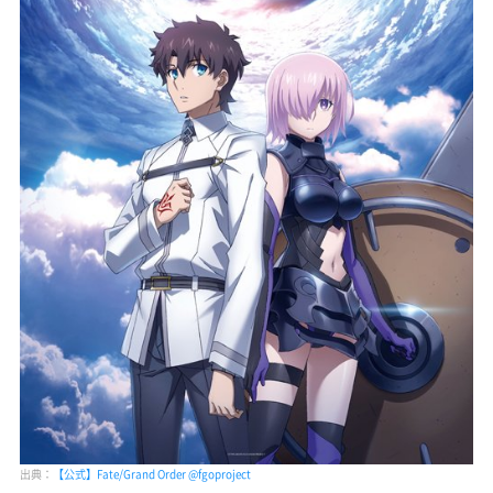
出典：
【公式】Fate/Grand Order @fgoproject