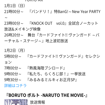
1月1日（日）
21時00分～ 『バンドリ！』特BanG!～New Year PARTY
～
23時00分～ 『KNOCK OUT vol.0』全試合ノーカット
放送&メイキング映像
26時20分～ 舞台『カードファイト!! ヴァンガード ～バ
ーチャル・ステージ～』地上波初放送
1月2日（月）
5時00分～ 『カードファイト!! ヴァンガード』セレクシ
ョン
7時00分～ 『熱風海陸ブシロード』
9時00分～ 『私たち、らくろじ部！』一挙放送
9時30分～ 『みるみるミルキィお正月SP』
詳細はコチラ
『BORUTO ボルト -NARUTO THE MOVIE-』
放送情報