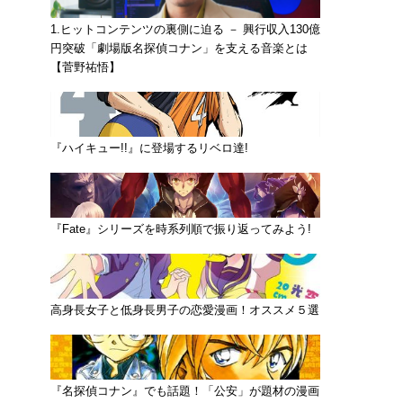
1.ヒットコンテンツの裏側に迫る － 興行収入130億
円突破「劇場版名探偵コナン」を支える音楽とは
【菅野祐悟】
『ハイキュー!!』に登場するリベロ達!
『Fate』シリーズを時系列順で振り返ってみよう!
高身長女子と低身長男子の恋愛漫画！オススメ５選
『名探偵コナン』でも話題！「公安」が題材の漫画