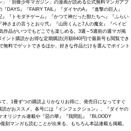
ン」「別冊少年マガジン」の漫画が読める公式無料マンガアプ
DAYS』『FAIRY TAIL』『ダイヤのA』『進撃の巨人』
記』『トモダチゲーム』『かつて神だった獣たちへ』『ふらい
『神さまの言うとおり弐』『山田くんと7人の魔女』『ベイビ
気作品がいつでもどこでも楽しめる。3週～5週前の週マガ掲
イント購読かお得な定期購読(月額840円)で最新号も閲覧でき
で無料でゲットできるほか、好きな作品だけを選んでポイント
べて、1冊ずつの購読よりかなりお得に、発売日になってすぐ
期購読がおススメ。各号には『インフェクション』、『ダイヤの
ケオリジナル連載や『惡の華』『我間乱』『BLOODY
どの復刻マンガも読むことが出来る。もちろん本誌連載も掲載。