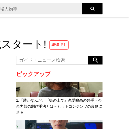
載スタート!
450 Pt.
ピックアップ
1.『愛がなんだ』『街の上で』恋愛映画の妙手・今
泉力哉の制作手法とは－ヒットコンテンツの裏側に
迫る