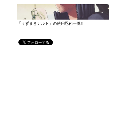
「うずまきナルト」の使用忍術一覧‼