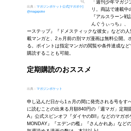
「週刊少年マガジ
出典：
マガジンポケット公式[マガポケ]
リ。両誌で連載中の『
@magapoke
『アルスラーン戦
んぐうぃっち』、
ーステップ』『ドメスティックな彼女』などの人
載マンガと、2ヵ月前の別マガ漫画は無料公開。ポ
る。ポイントは指定マンガの閲覧や条件達成など
購読することも可能。
定期購読のおススメ
出典：
マガジンポケット
申し込んだ日から1ヵ月の間に発売される号をす
に読むことの出来る月額840円の「週マガ」定
A』公式スピンオフ『ダイヤのB!!』などのマガポ
MONDAY』『エデンの檻』『さんかれあ』な
毎週読める漫画の数は、本誌以上!