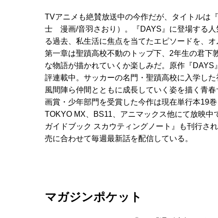
TVアニメも絶賛放送中の今作だが、タイトルは『
士 漫画/音羽さおり）。『DAYS』に登場する
る過去、私生活に焦点を当てたエピソードを、オ
第一章は聖蹟高校不動のトップ下、2年生の君下
な物語が描かれていくか楽しみだ。原作『DAYS
評連載中。サッカーの名門・聖蹟高校に入学した
風間陣ら仲間とともに成長していく姿を描く青春
画賞・少年部門を受賞した今作は現在単行本19巻
TOKYO MX、BS11、アニマックス他にて放映中で
ガイドブック スカウティングノート』も刊行さ
売に合わせて毎週最新話を配信している。
マガジンポケット