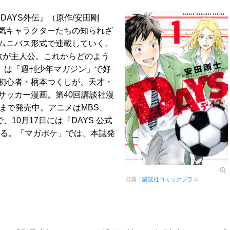
DAYS外伝』（原作/安田剛
人気キャラクターたちの知られざ
ムニバス形式で連載していく。
敦が主人公。これからどのよう
』は「週刊少年マガジン」で好
初心者・柄本つくしが、天才・
サッカー漫画。第40回講談社漫
まで発売中。アニメはMBS、
、10月17日には『DAYS 公式
れる。「マガポケ」では、本誌発
出典：
講談社コミックプラス