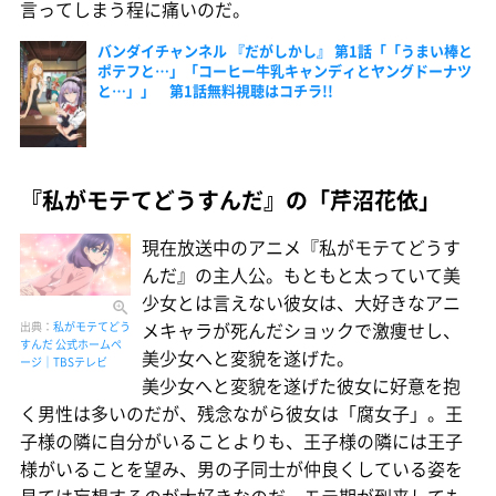
言ってしまう程に痛いのだ。
バンダイチャンネル 『だがしかし』 第1話「「うまい棒と
ポテフと…」「コーヒー牛乳キャンディとヤングドーナツ
と…」」 第1話無料視聴はコチラ!!
『私がモテてどうすんだ』の「芹沼花依」
現在放送中のアニメ『私がモテてどうす
んだ』の主人公。もともと太っていて美
少女とは言えない彼女は、大好きなアニ
メキャラが死んだショックで激痩せし、
出典：
私がモテてどう
すんだ 公式ホームペ
美少女へと変貌を遂げた。
ージ｜TBSテレビ
美少女へと変貌を遂げた彼女に好意を抱
く男性は多いのだが、残念ながら彼女は「腐女子」。王
子様の隣に自分がいることよりも、王子様の隣には王子
様がいることを望み、男の子同士が仲良くしている姿を