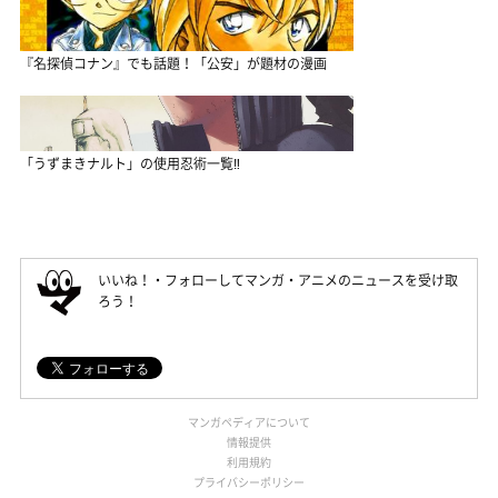
『名探偵コナン』でも話題！「公安」が題材の漫画
「うずまきナルト」の使用忍術一覧‼
いいね！・フォローしてマンガ・アニメのニュースを受け取
ろう！
マンガペディアについて
情報提供
利用規約
プライバシーポリシー