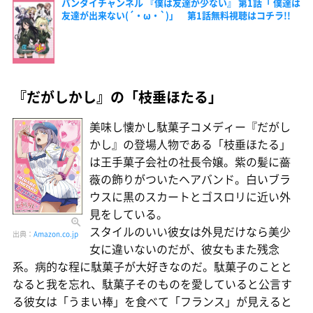
バンダイチャンネル 『僕は友達が少ない』 第1話「 僕達は
友達が出来ない(´・ω・`)」 第1話無料視聴はコチラ!!
『だがしかし』の「枝垂ほたる」
美味し懐かし駄菓子コメディー『だがし
かし』の登場人物である「枝垂ほたる」
は王手菓子会社の社長令嬢。紫の髪に薔
薇の飾りがついたヘアバンド。白いブラ
ウスに黒のスカートとゴスロリに近い外
見をしている。
スタイルのいい彼女は外見だけなら美少
出典：
Amazon.co.jp
女に違いないのだが、彼女もまた残念
系。病的な程に駄菓子が大好きなのだ。駄菓子のことと
なると我を忘れ、駄菓子そのものを愛していると公言す
る彼女は「うまい棒」を食べて「フランス」が見えると