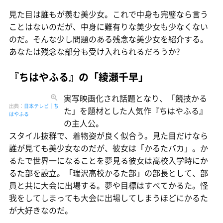
見た目は誰もが羨む美少女。これで中身も完璧なら言う
ことはないのだが、中身に難有りな美少女も少なくない
のだ。そんな少し問題のある残念な美少女を紹介する。
あなたは残念な部分も受け入れられるだろうか?
『ちはやふる』の「綾瀬千早」
実写映画化され話題となり、「競技かる
出典：
日本テレビ｜ち
た」を題材とした人気作『ちはやふる』
はやふる
の主人公。
スタイル抜群で、着物姿が良く似合う。見た目だけなら
誰が見ても美少女なのだが、彼女は「かるたバカ」。か
るたで世界一になることを夢見る彼女は高校入学時にか
るた部を設立。「瑞沢高校かるた部」の部長として、部
員と共に大会に出場する。夢や目標はすべてかるた。怪
我をしてしまっても大会に出場してしまうほどにかるた
が大好きなのだ。