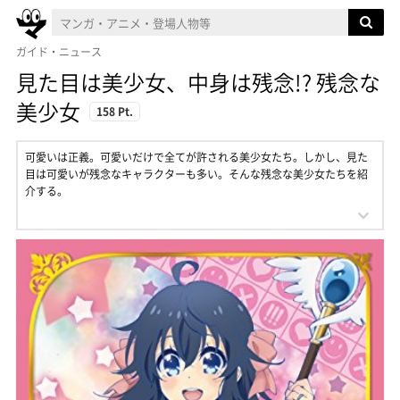
ガイド・ニュース
見た目は美少女、中身は残念!? 残念な
美少女
158 Pt.
可愛いは正義。可愛いだけで全てが許される美少女たち。しかし、見た
目は可愛いが残念なキャラクターも多い。そんな残念な美少女たちを紹
介する。