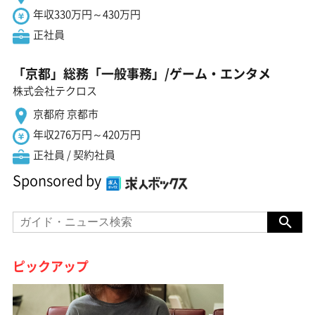
年収330万円～430万円
正社員
「京都」総務「一般事務」/ゲーム・エンタメ
株式会社テクロス
京都府 京都市
年収276万円～420万円
正社員 / 契約社員
Sponsored by
ピックアップ