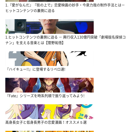
1.『愛がなんだ』『街の上で』恋愛映画の妙手・今泉力哉の制作手法とは－
ヒットコンテンツの裏側に迫る
1.ヒットコンテンツの裏側に迫る － 興行収入130億円突破「劇場版名探偵コ
ナン」を支える音楽とは【菅野祐悟】
『ハイキュー!!』に登場するリベロ達!
『Fate』シリーズを時系列順で振り返ってみよう!
高身長女子と低身長男子の恋愛漫画！オススメ５選