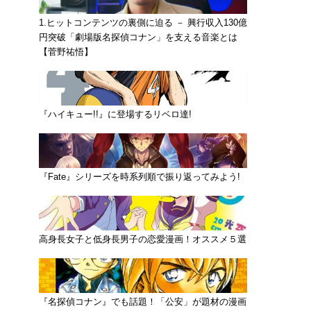
1.ヒットコンテンツの裏側に迫る － 興行収入130億
円突破「劇場版名探偵コナン」を支える音楽とは
【菅野祐悟】
『ハイキュー!!』に登場するリベロ達!
『Fate』シリーズを時系列順で振り返ってみよう!
高身長女子と低身長男子の恋愛漫画！オススメ５選
『名探偵コナン』でも話題！「公安」が題材の漫画