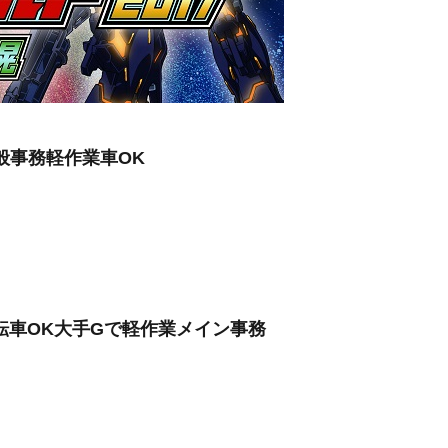
般事務軽作業車OK
転車OK大手Gで軽作業メイン事務