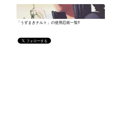
「うずまきナルト」の使用忍術一覧‼