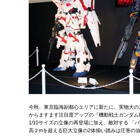
今秋、東京臨海副都心エリアに新たに、実物大の
からますます注目度アップの『機動戦士ガンダム
1/10サイズの立像の再登場に加え、敵対する 「
高２mを超える巨大立像の2体揃い踏みは圧巻の