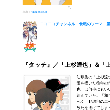
出典：
Amazon.co.jp
ニコニコチャンネル 食戟のソーマ 第
『タッチ』／「上杉達也」＆「
幼馴染の「上杉達
愛を描いた往年の
也」は何事にもい
組んでいた。「和
べく、野球部のエ
故死を遂げてしま