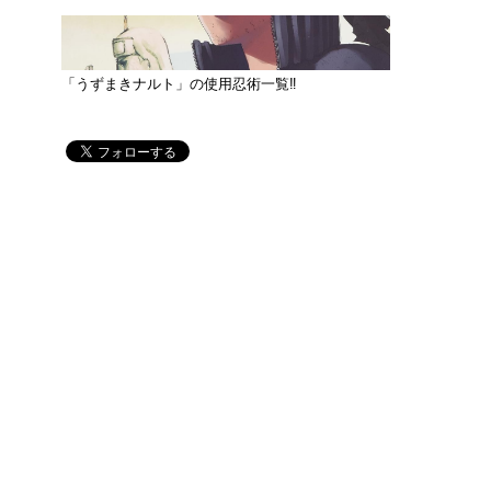
「うずまきナルト」の使用忍術一覧‼