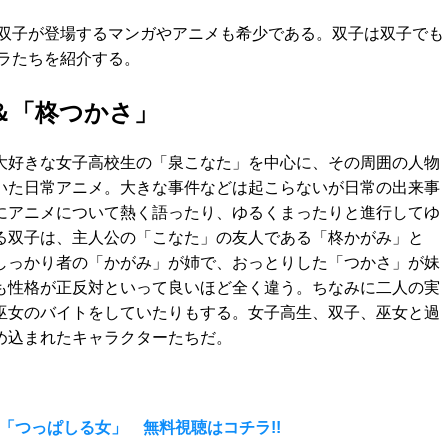
双子が登場するマンガやアニメも希少である。双子は双子でも
ラたちを紹介する。
＆「柊つかさ」
大好きな女子高校生の「泉こなた」を中心に、その周囲の人物
いた日常アニメ。大きな事件などは起こらないが日常の出来事
にアニメについて熱く語ったり、ゆるくまったりと進行してゆ
る双子は、主人公の「こなた」の友人である「柊かがみ」と
しっかり者の「かがみ」が姉で、おっとりした「つかさ」が妹
も性格が正反対といって良いほど全く違う。ちなみに二人の実
巫女のバイトをしていたりもする。女子高生、双子、巫女と過
め込まれたキャラクターたちだ。
「つっぱしる女」 無料視聴はコチラ!!