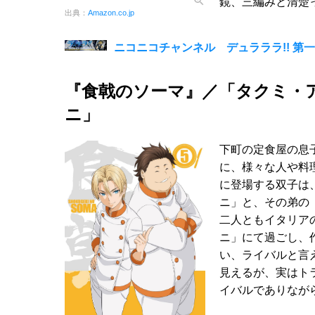
鏡、三編みと清楚
出典：
Amazon.co.jp
ニコニコチャンネル デュラララ!! 第一
『食戟のソーマ』／「タクミ・
ニ」
下町の定食屋の息
に、様々な人や料
に登場する双子は
ニ」と、その弟の
二人ともイタリア
ニ」にて過ごし、
い、ライバルと言
見えるが、実はト
イバルでありなが