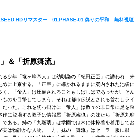
ED HDリマスター 01.PHASE-01 偽りの平和 無料視聴
璃」＆「折原舞流」
れる少年「竜ヶ峰帝人」は幼馴染の「紀田正臣」に誘われ、来
ために上京する。「正臣」に導かれるままに案内された池袋に
多く、「帝人」は圧倒されることもしばしばであったが、そん
いものを目撃してしまう。それは都市伝説とされる首なしライ
」だった。これを切っ掛けに「帝人」は数々の非日常に足を踏
本作に登場する双子は情報屋「折原臨也」の妹たち「折原九瑠
」である。姉の「九瑠璃」は学園では常に体操着を着用してお
が実は物静かな人物。一方、妹の「舞流」はセーラー服に眼