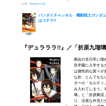
出典：
Amazon.co.jp
バンダイチャンネル 機動戦士ガンダムSE
はコチラ!!
『デュラララ!!』／「折原九瑠
都会の非日常に憧
良学園に入学する
は個性的な面々が
な折、とんでもな
ダーの「セルティ
み入れてしまう。
璃」と「折原舞流
り、活発な外見だ