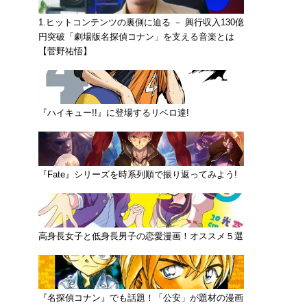
1.ヒットコンテンツの裏側に迫る － 興行収入130億
円突破「劇場版名探偵コナン」を支える音楽とは
【菅野祐悟】
『ハイキュー!!』に登場するリベロ達!
『Fate』シリーズを時系列順で振り返ってみよう!
高身長女子と低身長男子の恋愛漫画！オススメ５選
『名探偵コナン』でも話題！「公安」が題材の漫画