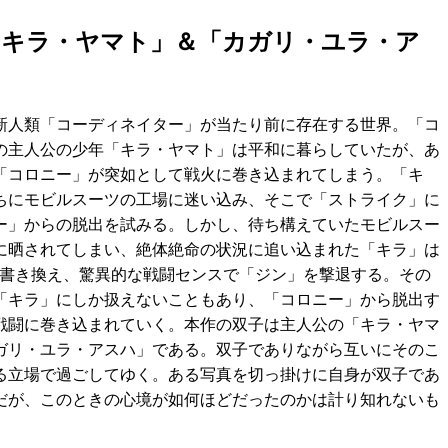
「キラ・ヤマト」＆「カガリ・ユラ・ア
新人類「コーディネイター」が当たり前に存在する世界。「コ
の主人公の少年「キラ・ヤマト」は平和に暮らしていたが、あ
「コロニー」が突如として戦火に巻き込まれてしまう。「キ
ちにモビルスーツの工場に迷い込み、そこで「ストライク」に
ー」からの脱出を試みる。しかし、待ち構えていたモビルスー
に晒されてしまい、絶体絶命の状況に追い込まれた「キラ」は
を書き換え、驚異的な戦闘センスで「ジン」を撃退する。その
「キラ」にしか扱えないこともあり、「コロニー」から脱出す
戦闘に巻き込まれていく。本作の双子は主人公の「キラ・ヤマ
ガリ・ユラ・アスハ」である。双子でありながら互いにそのこ
る立場で過ごしてゆく。ある写真を切っ掛けに自身が双子であ
だが、このときの心境が如何ほどだったのかは計り知れないも