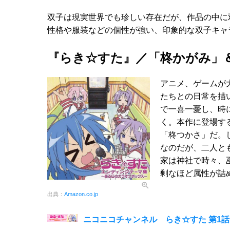
双子は現実世界でも珍しい存在だが、作品の中に
性格や服装などの個性が強い、印象的な双子キャ
『らき☆すた』／「柊かがみ」
アニメ、ゲームが
たちとの日常を描
で一喜一憂し、時
く。本作に登場す
「柊つかさ」だ。
なのだが、二人と
家は神社で時々、
剰なほど属性が詰
出典：
Amazon.co.jp
ニコニコチャンネル らき☆すた 第1話