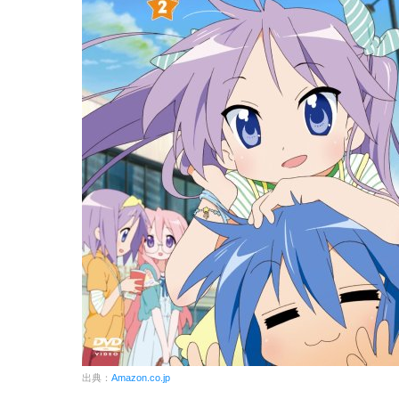
出典：
Amazon.co.jp