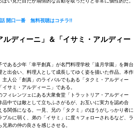
っぽい見た目だが扇情的な言動を取ったりと非常に個性的だ。
話 開口一番 無料視聴はコチラ!!
アルディーニ」＆「イサミ・アルディー
子である少年「幸平創真」が名門料理学校「遠月学園」を舞台
理と出会い、料理人として成長してゆく姿を描いた作品。本作
、主人公「創真」のライバルでもある「タクミ・アルディー
「イサミ・アルディーニ」である。
のフィレンツェにある大衆食堂「トラットリア・アルディー
作品中では敵として立ちふさがるが、お互いに実力を認め合
える関係になる。一見、兄の「タクミ」のほうがしっかり者に
ラブルに弱く、弟の「イサミ」に度々フォローされるなど、ラ
ら兄弟の仲の良さを感じさせる。