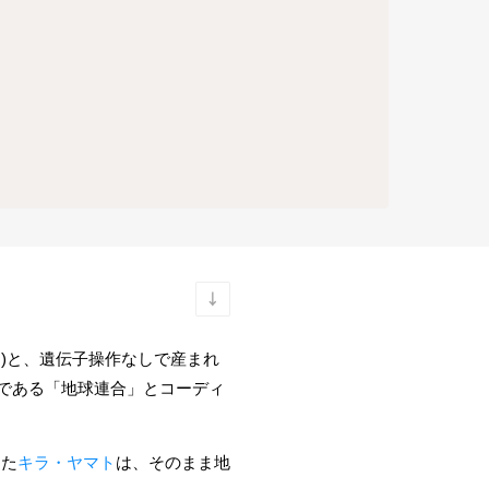
ー)と、遺伝子操作なしで産まれ
府である「地球連合」とコーディ
った
キラ・ヤマト
は、そのまま地