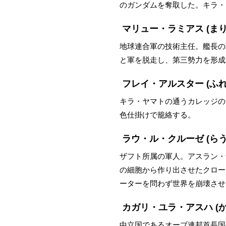
のガンダムを奪取した。キラ・
マリュー・ラミアス
(ま
地球連合軍の技術主任。艦長の
と軍を脱走し、第三勢力を形成
フレイ・アルスター
(ふ
キラ・ヤマトの通うカレッジの
色仕掛けで籠絡する。
ラウ・ル・クルーゼ
(ら
ザフト所属の軍人。アスラン・
の細胞から作り出させたクロー
ーターを問わず世界を崩壊させ
カガリ・ユラ・アスハ
(
中立国であるオーブ連邦首長国