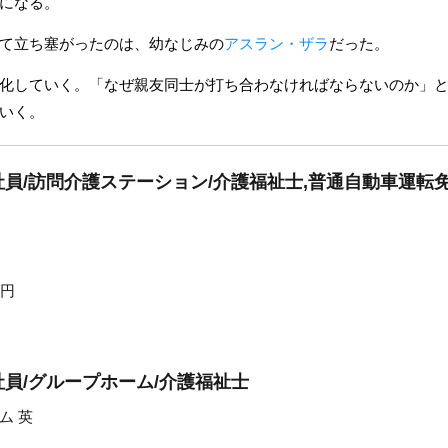
になる。
て立ち塞がったのは、幼なじみの
アスラン・ザラ
だった。
化していく。「なぜ親友同士が打ち合わなければならないのか」
いく。
員/訪問介護ステーション/介護福祉士,普通自動車運転
0円
員/グループホーム/介護福祉士
ム 英