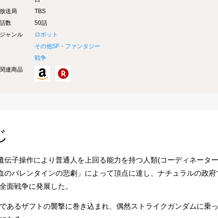
放送局
TBS
話数
50話
ジャンル
ロボット
その他SF・ファンタジー
戦争
関連商品
じ
0年。遺伝子操作により普通人を上回る能力を持つ人類(コーディネータ
「血のバレンタインの悲劇」によって頂点に達し、ナチュラルの政
全面戦争に発展した。
部門であるザフトの襲撃に巻き込まれ、偶然ストライクガンダムに乗