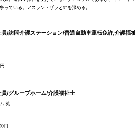
争っている。アスラン・ザラと絆を深める。
員/訪問介護ステーション/普通自動車運転免許,介護福
0円
員/グループホーム/介護福祉士
ム 英
00円