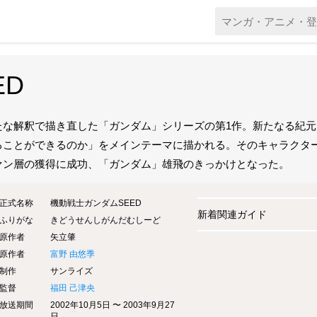
ED
たな解釈で描き直した「ガンダム」シリーズの第1作。新たなる紀
ることができるのか」をメインテーマに描かれる。そのキャラクタ
ァン層の獲得に成功、「ガンダム」雄飛のきっかけとなった。
正式名称
機動戦士ガンダムSEED
新着関連ガイド
ふりがな
きどうせんしがんだむしーど
原作者
矢立肇
原作者
富野 由悠季
制作
サンライズ
監督
福田 己津央
放送期間
2002年10月5日 〜 2003年9月27
日