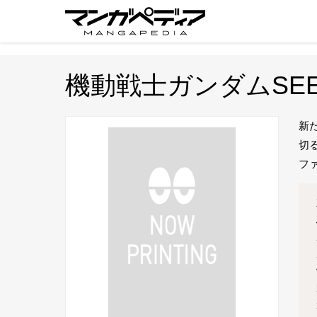
機動戦士ガンダムSE
新
切
フ