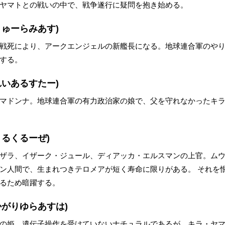
ヤマトとの戦いの中で、戦争遂行に疑問を抱き始める。
りゅーらみあす)
戦死により、アークエンジェルの新艦長になる。地球連合軍のや
する。
れいあるすたー)
マドンナ。地球連合軍の有力政治家の娘で、父を守れなかったキ
うるくるーぜ)
ザラ、イザーク・ジュール、ディアッカ・エルスマンの上官。ム
ン人間で、生まれつきテロメアが短く寿命に限りがある。 それを
るため暗躍する。
かがりゆらあすは)
の姫。遺伝子操作を受けていないナチュラルであるが、キラ・ヤ