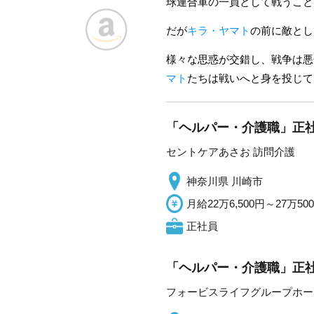
球連合軍の一員として戦うこと
だが
キラ・ヤマト
の前に敵とし
様々な思惑が交錯し、戦争は悪
マト
たちは戦いへと身を投じて
「ヘルパー・介護職」正社
セントケアあさお 訪問介護
神奈川県 川崎市
月給22万6,500円～27万50
正社員
「ヘルパー・介護職」正社
フォービスライフグループホー