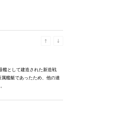
母艦として建造された新造戦
所属艦艇であったため、他の連
る。