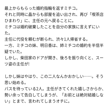
最上からもらった婚約指輪を返すミチコ。
それと同時に晶からも部屋を追い出され、再び「喫茶店
ひまわり」に、主任の元へ戻ることに。
ミチコは婚約破棄したことを自分の家族に言えずにい
た。
主任に代役を頼むが断られ、渋々1人帰省する。
一方、ミチコの妹、明日香は、姉ミチコの婚約を半信半
疑でいた。
しかし、柴田家のドアが開き、後ろを振り向くと、スー
ツ姿の主任が!
しかし妹はやはり、この二人なんかおかしい……。そう
思い始める。
バスを待っている2人。主任がきてくれた嬉しさからか、
勢い余って告白してしまうが、「お前とは絶対結婚しな
い」とまで、言われてしまうオチに。