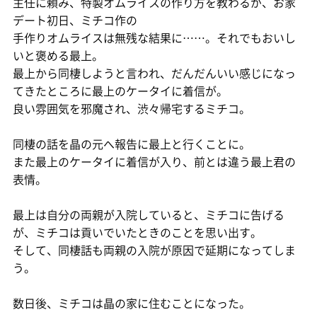
主任に頼み、特製オムライスの作り方を教わるが、お家
デート初日、ミチコ作の
手作りオムライスは無残な結果に……。それでもおいし
いと褒める最上。
最上から同棲しようと言われ、だんだんいい感じになっ
てきたところに最上のケータイに着信が。
良い雰囲気を邪魔され、渋々帰宅するミチコ。
同棲の話を晶の元へ報告に最上と行くことに。
また最上のケータイに着信が入り、前とは違う最上君の
表情。
最上は自分の両親が入院していると、ミチコに告げる
が、ミチコは貢いでいたときのことを思い出す。
そして、同棲話も両親の入院が原因で延期になってしま
う。
数日後、ミチコは晶の家に住むことになった。