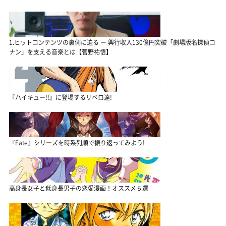
1.ヒットコンテンツの裏側に迫る － 興行収入130億円突破「劇場版名探偵コ
ナン」を支える音楽とは【菅野祐悟】
『ハイキュー!!』に登場するリベロ達!
『Fate』シリーズを時系列順で振り返ってみよう!
高身長女子と低身長男子の恋愛漫画！オススメ５選