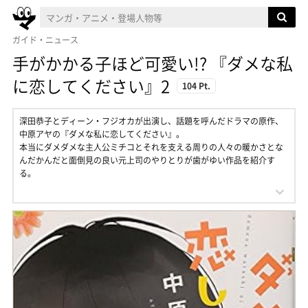
ガイド・ニュース
手がかかる子ほど可愛い!? 『ダメな私
に恋してください』2
104 Pt.
深田恭子とディーン・フジオカが出演し、話題を呼んだドラマの原作、
中原アヤの『ダメな私に恋してください』。
本当にダメダメな主人公ミチコとそれを支える周りの人々の暖かさとな
んだかんだと面倒見の良い元上司のやりとりが歯がゆい作品を紹介す
る。