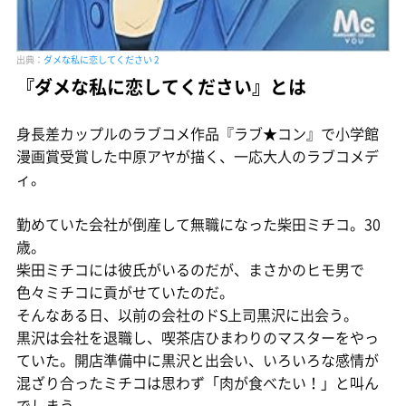
出典：
ダメな私に恋してください 2
『ダメな私に恋してください』とは
身長差カップルのラブコメ作品『ラブ★コン』で小学館
漫画賞受賞した中原アヤが描く、一応大人のラブコメデ
ィ。
勤めていた会社が倒産して無職になった柴田ミチコ。30
歳。
柴田ミチコには彼氏がいるのだが、まさかのヒモ男で
色々ミチコに貢がせていたのだ。
そんなある日、以前の会社のドS上司黒沢に出会う。
黒沢は会社を退職し、喫茶店ひまわりのマスターをやっ
ていた。開店準備中に黒沢と出会い、いろいろな感情が
混ざり合ったミチコは思わず「肉が食べたい！」と叫ん
でしまう。