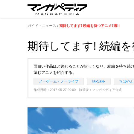
ガイド・ニュース
期待してます! 続編を待つアニメ7選!!
期待してます! 続編を
面白い作品ほど終わることが惜しくなり、続編を待ち続
望むアニメを紹介する。
ノーゲーム・ノーライフ
咲-Saki-
ちはやふ
作成日時：2017-05-27 20:00 執筆者：マンガペディア公式