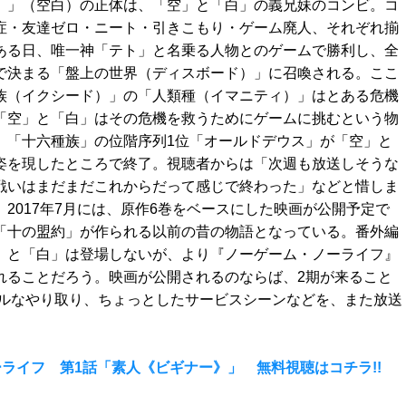
」（空白）の正体は、「空」と「白」の義兄妹のコンビ。コ
症・友達ゼロ・ニート・引きこもり・ゲーム廃人、それぞれ揃
ある日、唯一神「テト」と名乗る人物とのゲームで勝利し、全
で決まる「盤上の世界（ディスボード）」に召喚される。ここ
族（イクシード）」の「人類種（イマニティ）」はとある危機
「空」と「白」はその危機を救うためにゲームに挑むという物
、「十六種族」の位階序列1位「オールドデウス」が「空」と
姿を現したところで終了。視聴者からは「次週も放送しそうな
戦いはまだまだこれからだって感じで終わった」などと惜しま
2017年7月には、原作6巻をベースにした映画が公開予定で
「十の盟約」が作られる以前の昔の物語となっている。番外編
」と「白」は登場しないが、より『ノーゲーム・ノーライフ』
れることだろう。映画が公開されるのならば、2期が来ること
ルなやり取り、ちょっとしたサービスシーンなどを、また放送
ライフ 第1話「素人《ビギナー》」 無料視聴はコチラ!!