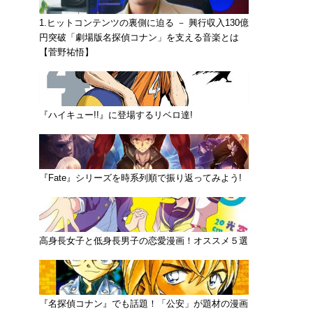
1.ヒットコンテンツの裏側に迫る － 興行収入130億
円突破「劇場版名探偵コナン」を支える音楽とは
【菅野祐悟】
『ハイキュー!!』に登場するリベロ達!
『Fate』シリーズを時系列順で振り返ってみよう!
高身長女子と低身長男子の恋愛漫画！オススメ５選
『名探偵コナン』でも話題！「公安」が題材の漫画