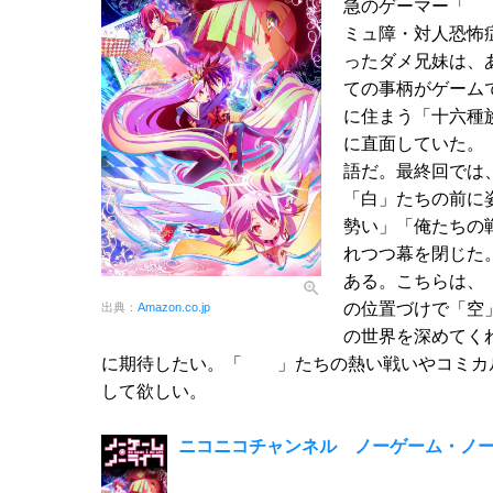
急のゲーマー「 
ミュ障・対人恐怖
ったダメ兄妹は、
ての事柄がゲーム
に住まう「十六種
に直面していた。
語だ。最終回では
「白」たちの前に
勢い」「俺たちの
れつつ幕を閉じた。
ある。こちらは、
の位置づけで「空
出典：
Amazon.co.jp
の世界を深めてく
に期待したい。「 」たちの熱い戦いやコミカ
して欲しい。
ニコニコチャンネル ノーゲーム・ノー