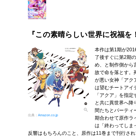
『この素晴らしい世界に祝福を
本作は第1期が20
了後すぐに第2期
め、と制作側から
故で命を落とす。
が悪い女神「アク
は望むチートアイ
「アクア」を指定
と共に異世界へ降
間たちとパーティ
出典：
Amazon.co.jp
期合わせて原作ラ
は「終わってしま
反響はもちろんのこと、原作は11巻まで刊行さ