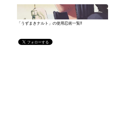
「うずまきナルト」の使用忍術一覧‼