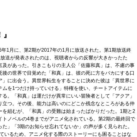
！』
16年1月に、第2期が2017年の1月に放送された。第1期放送終
の放送が発表されたのは、視聴者からの反響が大きかったた
言及があった。引きこもりの主人公「佐藤和真」は、不慮の事
死後の世界で目覚めた「和真」は、彼の死に方をバカにする口
ア」に出会う。異世界転生をすることに決めた彼は「異世界に
テムを1つだけ持っていける」特権を使い、チートアイテムに
する。「和真」は運だけが異常にいい冒険者として「アクア」
り立つ。その後、能力は高いのにどこか残念なところがある仲
ーを組むが、「和真」の受難は始まったばかりだった。1期と2
イトノベルの4巻までがアニメ化されている。第2期の最終回で
った」「3期のお知らせ忘れてないか」の声が多く見られた。
れているため、アニメ化する際のストーリーにも困ることはな