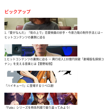
ピックアップ
1.『愛がなんだ』『街の上で』恋愛映画の妙手・今泉力哉の制作手法とは－
ヒットコンテンツの裏側に迫る
1.ヒットコンテンツの裏側に迫る － 興行収入130億円突破「劇場版名探偵コ
ナン」を支える音楽とは【菅野祐悟】
『ハイキュー!!』に登場するリベロ達!
『Fate』シリーズを時系列順で振り返ってみよう!