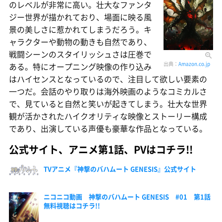
のレベルが非常に高い。壮大なファンタ
ジー世界が描かれており、場面に映る風
景の美しさに惹かれてしまうだろう。キ
ャラクターや動物の動きも自然であり、
戦闘シーンのスタイリッシュさは圧巻で
出典：
Amazon.co.jp
ある。特にオープニング映像の作り込み
はハイセンスとなっているので、注目して欲しい要素の
一つだ。会話のやり取りは海外映画のようなコミカルさ
で、見ていると自然と笑いが起きてしまう。壮大な世界
観が活かされたハイクオリティな映像とストーリー構成
であり、出演している声優も豪華な作品となっている。
公式サイト、アニメ第1話、PVはコチラ!!
TVアニメ『神撃のバハムート GENESIS』公式サイト
ニコニコ動画 神撃のバハムート GENESIS #01 第1話
無料視聴はコチラ!!