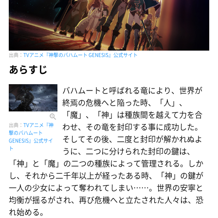
出典：
TVアニメ『神撃のバハムート GENESIS』公式サイト
あらすじ
バハムートと呼ばれる竜により、世界が
終焉の危機へと陥った時、「人」、
「魔」、「神」は種族間を越えて力を合
わせ、その竜を封印する事に成功した。
出典：
TVアニメ『神
撃のバハムート
そしてその後、二度と封印が解かれぬよ
GENESIS』公式サイ
ト
うに、二つに分けられた封印の鍵は、
「神」と「魔」の二つの種族によって管理される。しか
し、それから二千年以上が経ったある時、「神」の鍵が
一人の少女によって奪われてしまい……。世界の安寧と
均衡が揺るがされ、再び危機へと立たされた人々は、恐
れ始める。