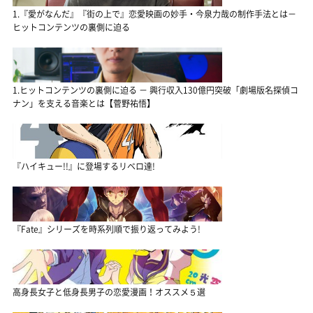
1.『愛がなんだ』『街の上で』恋愛映画の妙手・今泉力哉の制作手法とは－
ヒットコンテンツの裏側に迫る
1.ヒットコンテンツの裏側に迫る － 興行収入130億円突破「劇場版名探偵コ
ナン」を支える音楽とは【菅野祐悟】
『ハイキュー!!』に登場するリベロ達!
『Fate』シリーズを時系列順で振り返ってみよう!
高身長女子と低身長男子の恋愛漫画！オススメ５選