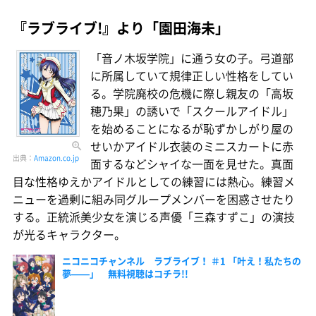
『ラブライブ!』より「園田海未」
「音ノ木坂学院」に通う女の子。弓道部
に所属していて規律正しい性格をしてい
る。学院廃校の危機に際し親友の「高坂
穂乃果」の誘いで「スクールアイドル」
を始めることになるが恥ずかしがり屋の
せいかアイドル衣装のミニスカートに赤
出典：
Amazon.co.jp
面するなどシャイな一面を見せた。真面
目な性格ゆえかアイドルとしての練習には熱心。練習メ
ニューを過剰に組み同グループメンバーを困惑させたり
する。正統派美少女を演じる声優「三森すずこ」の演技
が光るキャラクター。
ニコニコチャンネル ラブライブ！ ＃1 「叶え！私たちの
夢——」 無料視聴はコチラ!!