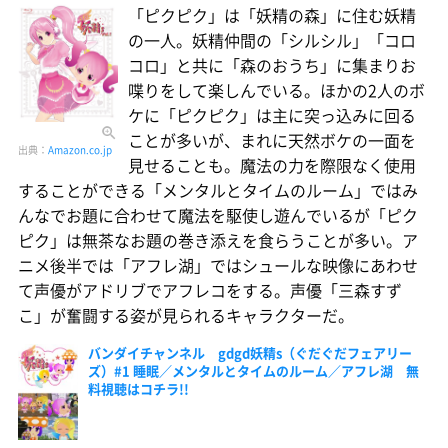
「ピクピク」は「妖精の森」に住む妖精
の一人。妖精仲間の「シルシル」「コロ
コロ」と共に「森のおうち」に集まりお
喋りをして楽しんでいる。ほかの2人のボ
ケに「ピクピク」は主に突っ込みに回る
ことが多いが、まれに天然ボケの一面を
出典：
Amazon.co.jp
見せることも。魔法の力を際限なく使用
することができる「メンタルとタイムのルーム」ではみ
んなでお題に合わせて魔法を駆使し遊んでいるが「ピク
ピク」は無茶なお題の巻き添えを食らうことが多い。ア
ニメ後半では「アフレ湖」ではシュールな映像にあわせ
て声優がアドリブでアフレコをする。声優「三森すず
こ」が奮闘する姿が見られるキャラクターだ。
バンダイチャンネル gdgd妖精s（ぐだぐだフェアリー
ズ）#1 睡眠／メンタルとタイムのルーム／アフレ湖 無
料視聴はコチラ!!