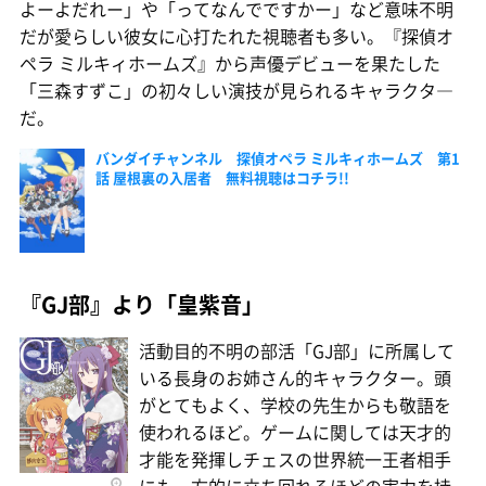
よーよだれー」や「ってなんでですかー」など意味不明
だが愛らしい彼女に心打たれた視聴者も多い。『探偵オ
ペラ ミルキィホームズ』から声優デビューを果たした
「三森すずこ」の初々しい演技が見られるキャラクタ―
だ。
バンダイチャンネル 探偵オペラ ミルキィホームズ 第1
話 屋根裏の入居者 無料視聴はコチラ!!
『GJ部』より「皇紫音」
活動目的不明の部活「GJ部」に所属して
いる長身のお姉さん的キャラクター。頭
がとてもよく、学校の先生からも敬語を
使われるほど。ゲームに関しては天才的
才能を発揮しチェスの世界統一王者相手
にも一方的に立ち回れるほどの実力を持