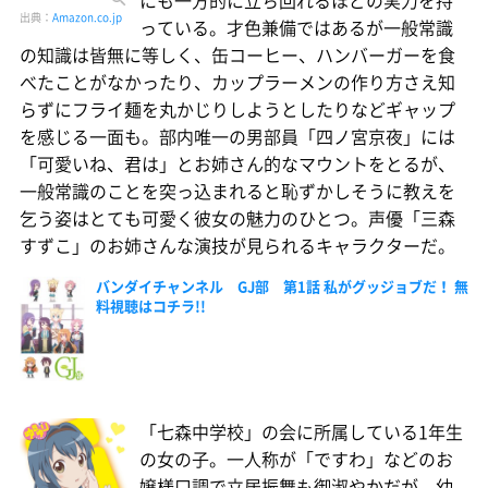
出典：
Amazon.co.jp
っている。才色兼備ではあるが一般常識
の知識は皆無に等しく、缶コーヒー、ハンバーガーを食
べたことがなかったり、カップラーメンの作り方さえ知
らずにフライ麺を丸かじりしようとしたりなどギャップ
を感じる一面も。部内唯一の男部員「四ノ宮京夜」には
「可愛いね、君は」とお姉さん的なマウントをとるが、
一般常識のことを突っ込まれると恥ずかしそうに教えを
乞う姿はとても可愛く彼女の魅力のひとつ。声優「三森
すずこ」のお姉さんな演技が見られるキャラクターだ。
バンダイチャンネル GJ部 第1話 私がグッジョブだ！ 無
料視聴はコチラ!!
「七森中学校」の会に所属している1年生
の女の子。一人称が「ですわ」などのお
嬢様口調で立居振舞も御淑やかだが、幼