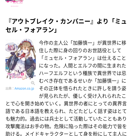
『アウトブレイク・カンパニー』より「ミュ
セル・フォアラン」
今作の主人公「加藤慎一」が異世界に移
住した際に身の回りのお世話役として
「ミュセル・フォアラン」は仕えること
になった。人間とエルフの間に生まれた
ハーフエルフという種族で異世界では忌
むべき存在であるせいか「加藤慎一」に
その正体を悟られたときに許しを請う姿
出典：
Amazon.co.jp
が見られたが、優しく受け入れられたこ
とで心を開き始めていく。異世界の者にとっての異界言
語である日本語を教えられ、たどたどしく話す姿はとて
も魅力的。過去には兵士として活動していたこともあり
攻撃魔法はお手の物。危険に陥った際はその能力で皆を
助ける。メイドキャラクターとして身を粉にして主人に