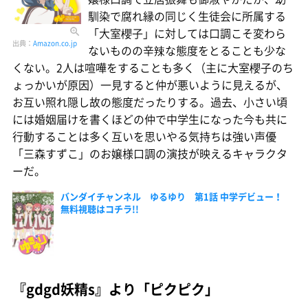
馴染で腐れ縁の同じく生徒会に所属する
「大室櫻子」に対しては口調こそ変わら
出典：
Amazon.co.jp
ないものの辛辣な態度をとることも少な
くない。2人は喧嘩をすることも多く（主に大室櫻子のち
ょっかいが原因）一見すると仲が悪いように見えるが、
お互い照れ隠し故の態度だったりする。過去、小さい頃
には婚姻届けを書くほどの仲で中学生になった今も共に
行動することは多く互いを思いやる気持ちは強い声優
「三森すずこ」のお嬢様口調の演技が映えるキャラクタ
ーだ。
バンダイチャンネル ゆるゆり 第1話 中学デビュー！
無料視聴はコチラ!!
『gdgd妖精s』より「ピクピク」