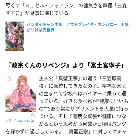
尽くす「ミュセル・フォアラン」の健気さを声優「三森
すずこ」が見事に演じている。
バンダイチャンネル アウトブレイク・カンパニー 1 気
がつけば異世界
『政宗くんのリベンジ』より「富士宮寧子」
主人公「真壁正宗」の通う「三笠原高
校」に転校してきた女の子。裕福な家庭
の生まれで学校へはハイヤーに乗って通
っている。好きな食べ物が”健康にいいも
の”であり常にサプリメントを大量に持っ
ている。そして適度な緊張が健康につな
出典：
Amazon.co.jp
がるという思考から何故か日頃はパンツ
を穿かずに過ごしている。「真壁正宗」に対してケチャ